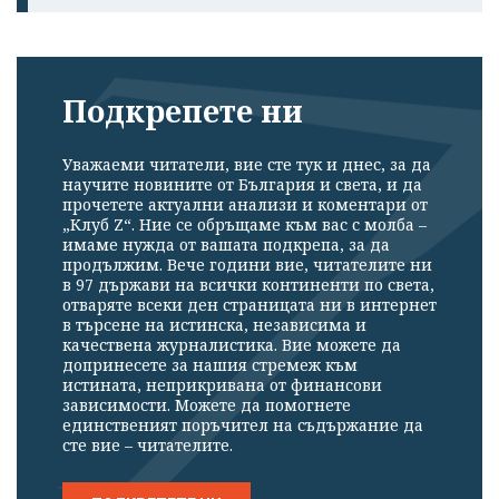
Подкрепете ни
Уважаеми читатели, вие сте тук и днес, за да
научите новините от България и света, и да
прочетете актуални анализи и коментари от
„Клуб Z“. Ние се обръщаме към вас с молба –
имаме нужда от вашата подкрепа, за да
продължим. Вече години вие, читателите ни
в 97 държави на всички континенти по света,
отваряте всеки ден страницата ни в интернет
в търсене на истинска, независима и
качествена журналистика. Вие можете да
допринесете за нашия стремеж към
истината, неприкривана от финансови
зависимости. Можете да помогнете
единственият поръчител на съдържание да
сте вие – читателите.