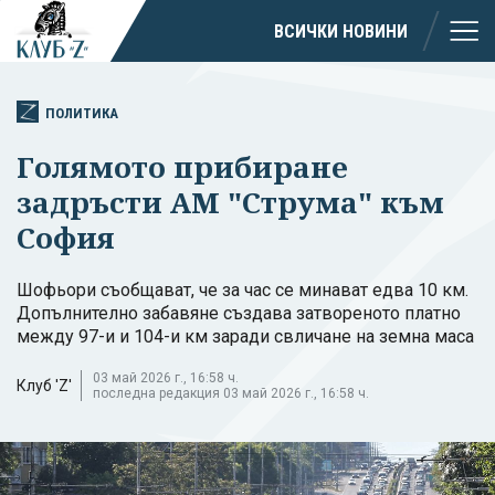
ВСИЧКИ НОВИНИ
ПОЛИТИКА
Голямото прибиране
задръсти АМ "Струма" към
София
Шофьори съобщават, че за час се минават едва 10 км.
Допълнително забавяне създава затвореното платно
между 97-и и 104-и км заради свличане на земна маса
03 май 2026 г., 16:58 ч.
Клуб 'Z'
последна редакция 03 май 2026 г., 16:58 ч.