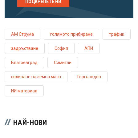
ПОДКРЕПЕТЕ НИ
АМ Струма
голямото прибиране
трафик
задръстване
София
АПИ
Благоевград
Симитли
свличане на земна маса
Гергьовден
ИИ материал
НАЙ-НОВИ