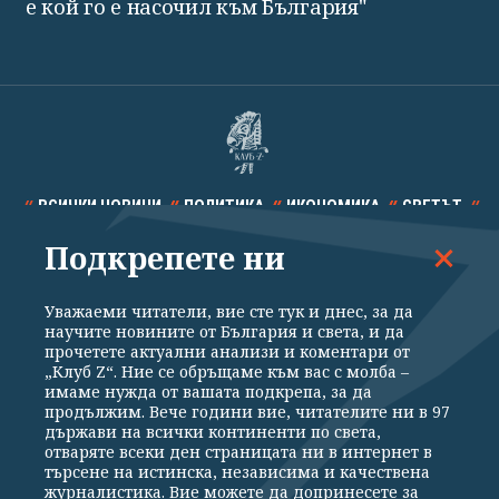
е кой го е насочил към България"
ВСИЧКИ НОВИНИ
ПОЛИТИКА
ИКОНОМИКА
СВЕТЪТ
Подкрепете ни
СПОРТ
КУЛТУРА
ТЕХНОЛОГИИ
КАЛЕЙДОСКОП
МНЕНИЯ
Уважаеми читатели, вие сте тук и днес, за да
научите новините от България и света, и да
прочетете актуални анализи и коментари от
„Клуб Z“. Ние се обръщаме към вас с молба –
имаме нужда от вашата подкрепа, за да
продължим. Вече години вие, читателите ни в 97
Общи условия
Политика за поверителност
държави на всички континенти по света,
отваряте всеки ден страницата ни в интернет в
Реклама
Партньори
Контакти
За Клуб Z
търсене на истинска, независима и качествена
Екип
Подкрепете ни
журналистика. Вие можете да допринесете за