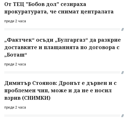
От ТЕЦ "Бобов дол" сезираха
прокуратурата, че снимат централата
преди 2 часа
„Фактчек“ осъди „Булгаргаз“ да разкрие
доставките и плащанията по договора с
„Боташ“
преди 2 часа
Димитър Стоянов: Дронът е дървен и с
проблемен чип, може и да не е носил
взрив (СНИМКИ)
преди 2 часа