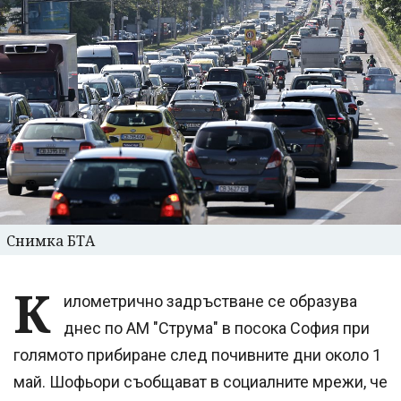
Снимка БТА
К
илометрично задръстване се образува
днес по АМ "Струма" в посока София при
голямото прибиране след почивните дни около 1
май. Шофьори съобщават в социалните мрежи, че