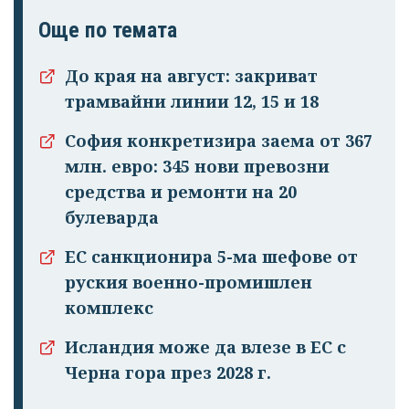
Още по темата
Успешно
До края на август: закриват
излязохте от
трамвайни линии 12, 15 и 18
профила си!
София конкретизира заема от 367
млн. евро: 345 нови превозни
средства и ремонти на 20
булеварда
ЕС санкционира 5-ма шефове от
руския военно-промишлен
комплекс
Исландия може да влезе в ЕС с
Черна гора през 2028 г.