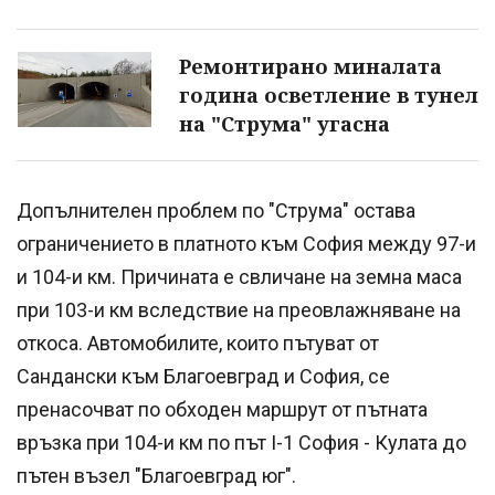
Ремонтирано миналата
година осветление в тунел
на "Струма" угасна
Допълнителен проблем по "Струма" остава
ограничението в платното към София между 97-и
и 104-и км. Причината е свличане на земна маса
при 103-и км вследствие на преовлажняване на
откоса. Автомобилите, които пътуват от
Сандански към Благоевград и София, се
пренасочват по обходен маршрут от пътната
връзка при 104-и км по път I-1 София - Кулата до
пътен възел "Благоевград юг".