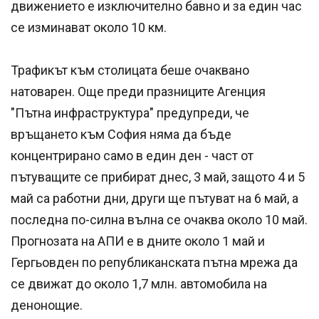
движението е изключително бавно и за един час
се изминават около 10 км.
Трафикът към столицата беше очаквано
натоварен. Още преди празниците Агенция
"Пътна инфраструктура" предупреди, че
връщането към София няма да бъде
концентрирано само в един ден - част от
пътуващите се прибират днес, 3 май, защото 4 и 5
май са работни дни, други ще пътуват на 6 май, а
последна по-силна вълна се очаква около 10 май.
Прогнозата на АПИ е в дните около 1 май и
Гергьовден по републиканската пътна мрежа да
се движат до около 1,7 млн. автомобила на
денонощие.