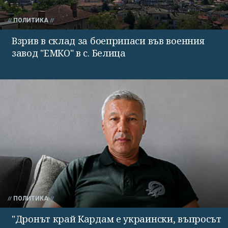
ПОЛИТИКА
Взрив в склад за боеприпаси във военния
завод "ЕМКО" в с. Белица
ПОЛИТИКА
"Дронът край Кардам е украински, въпросът