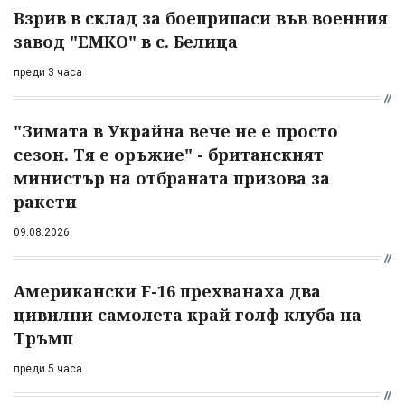
Взрив в склад за боеприпаси във военния
завод "ЕМКО" в с. Белица
преди 3 часа
"Зимата в Украйна вече не е просто
сезон. Тя е оръжие" - британският
министър на отбраната призова за
ракети
09.08.2026
Американски F-16 прехванаха два
цивилни самолета край голф клуба на
Тръмп
преди 5 часа