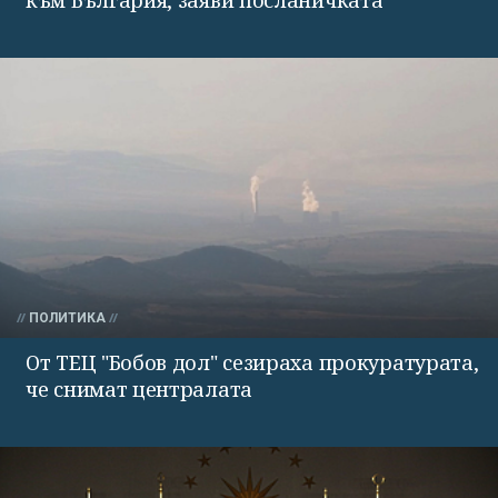
към България, заяви посланичката
ПОЛИТИКА
От ТЕЦ "Бобов дол" сезираха прокуратурата,
че снимат централата