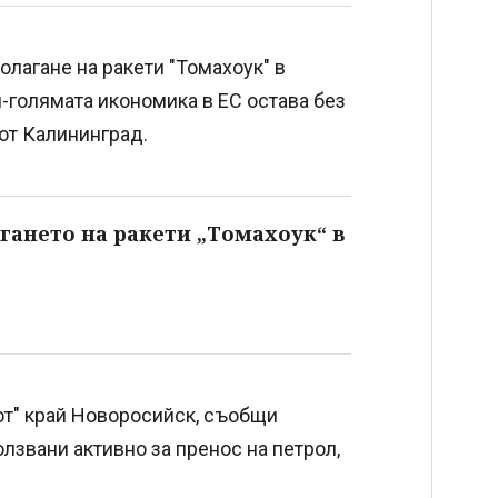
лагане на ракети "Томахоук" в
-голямата икономика в ЕС остава без
от Калининград.
гането на ракети „Томахоук“ в
лот" край Новоросийск, съобщи
лзвани активно за пренос на петрол,