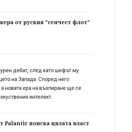
кера от руския "сенчест флот"
 бурен дебат, след като шефът му
щето на Запада. Според него
а новата ера на възпиране ще се
изкуствения интелект.
 Palantir поиска цялата власт