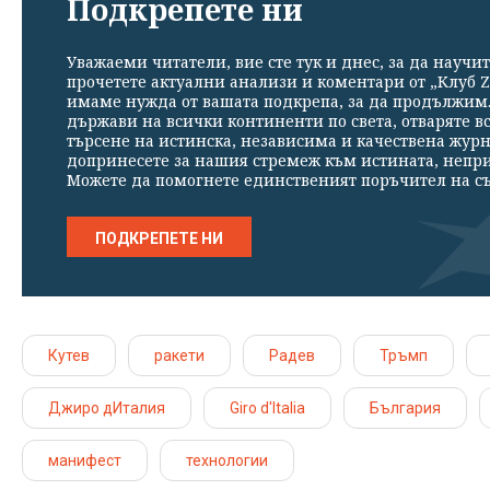
Подкрепете ни
Уважаеми читатели, вие сте тук и днес, за да научит
прочетете актуални анализи и коментари от „Клуб Z
имаме нужда от вашата подкрепа, за да продължим. 
държави на всички континенти по света, отваряте в
търсене на истинска, независима и качествена жур
допринесете за нашия стремеж към истината, непр
Можете да помогнете единственият поръчител на съ
ПОДКРЕПЕТЕ НИ
Кутев
ракети
Радев
Тръмп
Джиро дИталия
Giro d'Italia
България
манифест
технологии