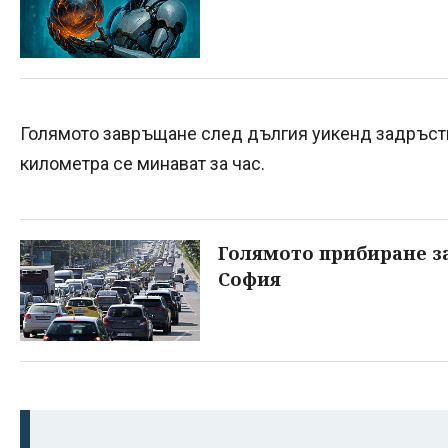
Голямото завръщане след дългия уикенд задръсти
километра се минават за час.
Голямото прибиране з
София