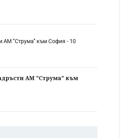
 АМ "Струма" към София - 10
адръсти АМ "Струма" към