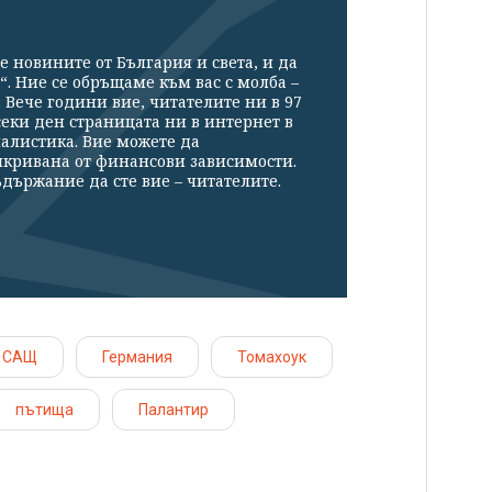
е новините от България и света, и да
“. Ние се обръщаме към вас с молба –
Вече години вие, читателите ни в 97
секи ден страницата ни в интернет в
налистика. Вие можете да
икривана от финансови зависимости.
държание да сте вие – читателите.
САЩ
Германия
Томахоук
пътища
Палантир