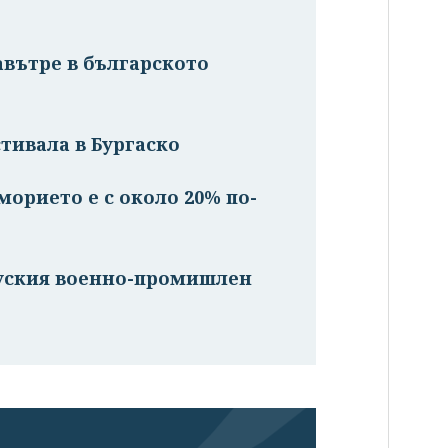
авътре в българското
стивала в Бургаско
орието е с около 20% по-
руския военно-промишлен