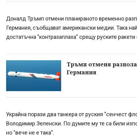
Доналд Тръмп отмени планираното временно разпо
Германия, съобщават американски медии. Така най
достатъчна "контразаплаха" срещу руските ракети 
Тръмп отменя разпола
Германия
Украйна порази два танкера от руския "сенчест ф
Володимир Зеленски. По думите му те са били изпо
но "вече не е така".