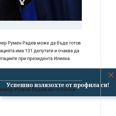
миер Румен Радев може да бъде готов
ацията има 131 депутати и очаква да
тациите при президента Илияна
Успешно излязохте от профила си!
емиер Румен Радев ще е готов