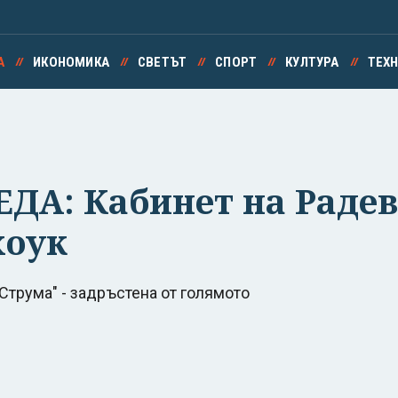
А
ИКОНОМИКА
СВЕТЪТ
СПОРТ
КУЛТУРА
ТЕХ
А: Кабинет на Радев -
хоук
Струма" - задръстена от голямото