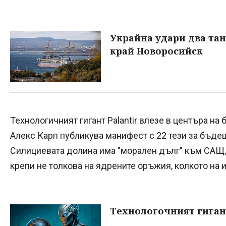
Украйна удари два тан
край Новоросийск
Технологичният гигант Palantir влезе в центъра на
Алекс Карп публикува манифест с 22 тези за бъде
Силициевата долина има "морален дълг" към САЩ, 
крепи не толкова на ядрените оръжия, колкото на 
Технологочният гигант