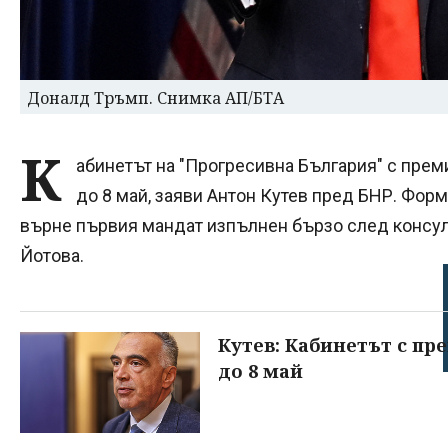
Доналд Тръмп. Снимка АП/БТА
К
абинетът на "Прогресивна България" с пре
до 8 май, заяви Антон Кутев пред БНР. Форм
върне първия мандат изпълнен бързо след консул
Йотова.
Кутев: Кабинетът с пр
до 8 май