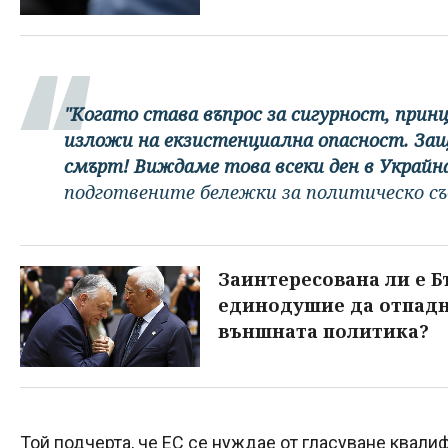
"Когато става въпрос за сигурност, прин
изложи на екзистенциална опасност. Защ
смърт! Виждаме това всеки ден в Украйн
подготвените бележки за политическо съ
Заинтересована ли е Б
единодушие да отпадн
външната политика?
Той подчерта, че ЕС се нуждае от гласуване квали