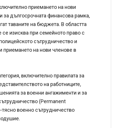
включително приемането на нови
 и за дългосрочната финансова рамка,
гат таваните на бюджета. В областта
 се изисква при семейното право с
 полицейското сътрудничество и
ри приемането на нови членове в
атегория, включително правилата за
едставителството на работниците,
ешенията за военни ангажименти и за
 сътрудничество (Permanent
по-тясно военно сътрудничество
нодушие.