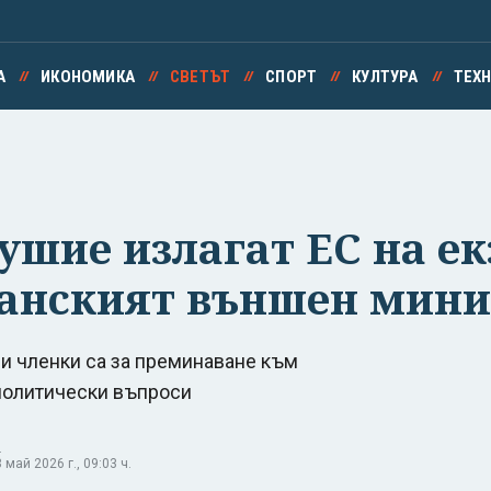
А
ИКОНОМИКА
СВЕТЪТ
СПОРТ
КУЛТУРА
ТЕХ
ушие излагат ЕС на е
манският външен мин
и членки са за преминаване към
политически въпроси
.
май 2026 г., 09:03 ч.