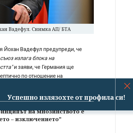
ан Вадефул. Снимка АП/ БТА
ия Йохан Вадефул предупреди, че
съюз излага блока на
стта"
и заяви, че Германия ще
кептично по отношение на
Успешно излязохте от профила си!
ринципът на мнозинството е
ето – изключението"