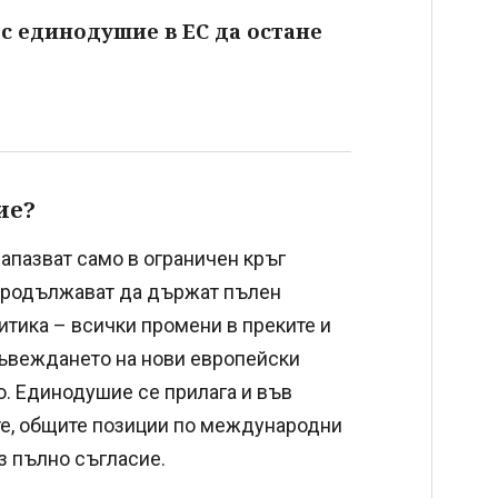
 с единодушие в ЕС да остане
ие?
апазват само в ограничен кръг
 продължават да държат пълен
итика – всички промени в преките и
въвеждането на нови европейски
о. Единодушие се прилага и във
те, общите позиции по международни
ез пълно съгласие.