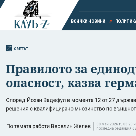
ВСИЧКИ НОВИНИ
ПОЛИТИК
СВЕТЪТ
Правилото за единод
опасност, казва гер
Според Йохан Вадефул в момента 12 от 27 държав
решения с квалифицирано мнозинство по външно
08 май 2026 г., 08:23 ч
По темата работи Веселин Желев
последна редакция 08 