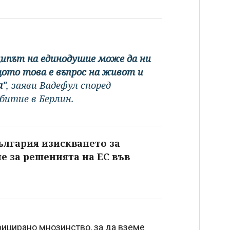
ципът на единодушие може да ни
ото това е въпрос на живот и
а"
, заяви Вадефул според
битие в Берлин.
ългария изискването за
е за решенията на ЕС във
фицирано мнозинство, за да вземе