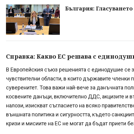
България: Гласуването
Справка: Какво ЕС решава с единодуш
В Европейския съюз решенията с единодушие се з
чувствителни области, в които държавите членки
суверенитет. Това важи най-вече за данъчната пол
косвените данъци, включително ДДС, акцизите и 
налози, изискват съгласието на всяко правителств
външната политика и сигурността, където санкции
кризи и мисиите на ЕС не могат да бъдат приети б