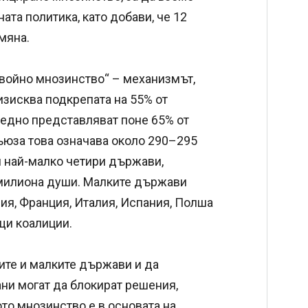
та политика, като добави, че 12
мяна.
двойно мнозинство“ – механизмът,
изисква подкрепата на 55% от
заедно представляват поне 65% от
ъюза това означава около 290–295
 най-малко четири държави,
 милиона души. Малките държави
ния, Франция, Италия, Испания, Полша
щи коалиции.
ите и малките държави и да
ани могат да блокират решения,
то мнозинство е в основата на