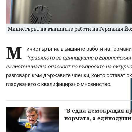
Министърът на външните работи на Германия Йох
М
инистърът на външните работи на Герман
"правилото за единодушие в Европейския 
екзистенциална опасност по въпросите на сигурно
разговаря към държавите членки, които остават с
гласуването с квалифицирано мнозинство.
"В една демокрация п
нормата, а единодуши