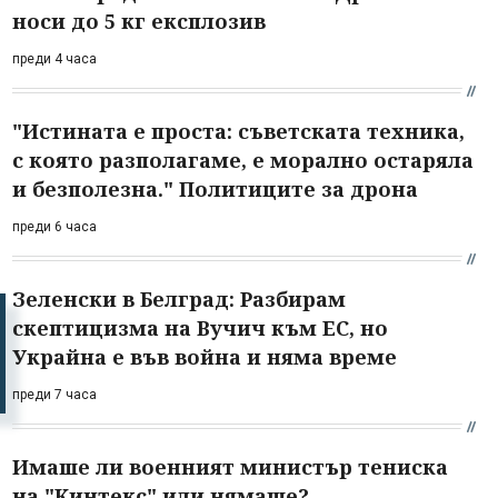
носи до 5 кг експлозив
преди 4 часа
"Истината е проста: съветската техника,
с която разполагаме, е морално остаряла
и безполезна." Политиците за дрона
преди 6 часа
Зеленски в Белград: Разбирам
скептицизма на Вучич към ЕС, но
Украйна е във война и няма време
преди 7 часа
Имаше ли военният министър тениска
на "Кинтекс" или нямаше?