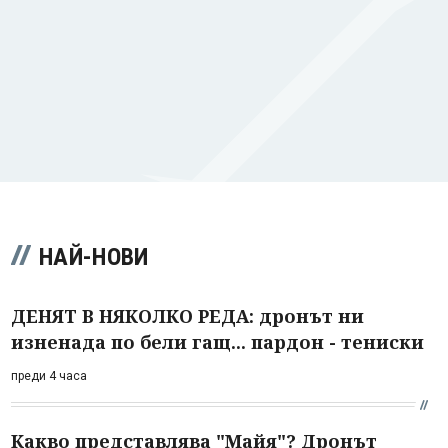
НАЙ-НОВИ
ДЕНЯТ В НЯКОЛКО РЕДА: дронът ни
изненада по бели гащ... пардон - тениски
преди 4 часа
Какво представлява "Майя"? Дронът