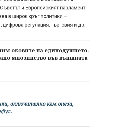
 Съветът и Европейският парламент
зва в широк кръг политики –
, цифрова регулация, търговия и др.
алим оковите на единодушието.
ано мнозинство във външната
нки, включително към онези,
ефул.