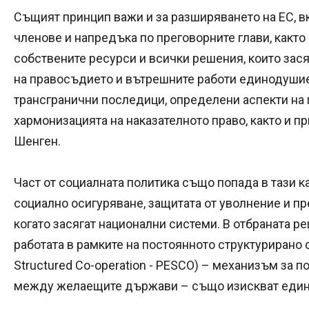
Същият принцип важи и за разширяването на ЕС, 
членове и напредъка по преговорните глави, както
собствените ресурси и всички решения, които зася
на правосъдието и вътрешните работи единодушие
трансгранични последици, определени аспекти на
хармонизацията на наказателното право, както и п
Шенген.
Част от социалната политика също попада в тази к
социално осигуряване, защитата от уволнение и пр
когато засягат национални системи. В отбраната р
работата в рамките на постоянното структурирано
Structured Co-operation - PESCO) – механизъм за 
между желаещите държави – също изискват еди