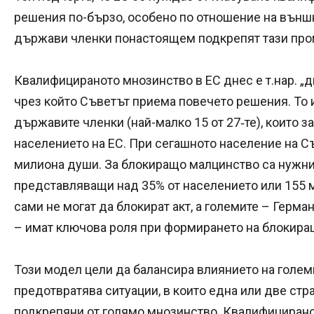
решения по-бързо, особено по отношение на външна
държави членки понастоящем подкрепят тази про
Квалифицираното мнозинство в ЕС днес е т.нар. „
чрез който Съветът приема повечето решения. То 
държавите членки (най-малко 15 от 27‑те), които 
населението на ЕС. При сегашното население на С
милиона души. За блокиращо малцинство са нужни
представляващи над 35% от населението или 155
сами не могат да блокират акт, а големите – Герма
– имат ключова роля при формирането на блокира
Този модел цели да балансира влиянието на голем
предотвратява ситуации, в които една или две стр
подкрепяни от голямо мнозинство. Квалифицирано