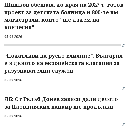
Шишков обещава до края на 2027 т. готов
проект за детската болница и 800-те км
магистрали, които "ще дадем на
концесия"
05.08.2026
“Податливи на руско влияние". България
е в дъното на европейската класация за
разузнавателни служби
05.08.2026
ДБ: От Гълъб Донев зависи дали делото
за Пловдивския панаир ще продължи
05.08.2026