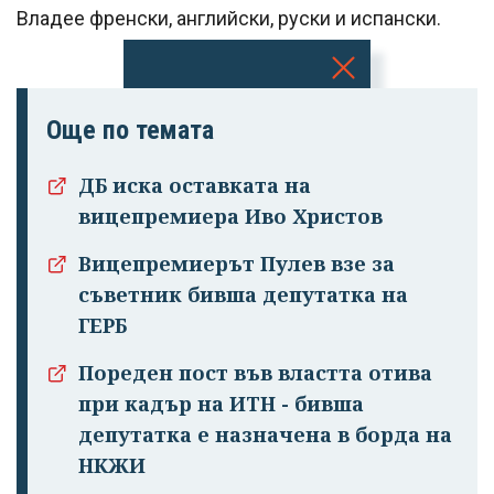
Владее френски, английски, руски и испански.
Успешно
Още по темата
излязохте от
профила си!
ДБ иска оставката на
вицепремиера Иво Христов
Вицепремиерът Пулев взе за
съветник бивша депутатка на
ГЕРБ
Пореден пост във властта отива
при кадър на ИТН - бивша
депутатка е назначена в борда на
НКЖИ