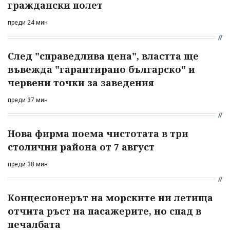
граждански полет
преди 24 мин
След "справедлива цена", властта ще
въвежда "гарантирано българско" и
червени точки за заведения
преди 37 мин
Нова фирма поема чистотата в три
столични района от 7 август
преди 38 мин
Концесионерът на морските ни летища
отчита ръст на пасажерите, но спад в
печалбата