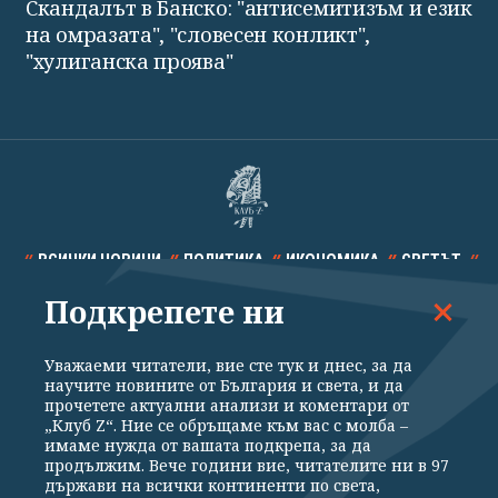
Скандалът в Банско: "антисемитизъм и език
на омразата", "словесен конликт",
"хулиганска проява"
ВСИЧКИ НОВИНИ
ПОЛИТИКА
ИКОНОМИКА
СВЕТЪТ
Подкрепете ни
СПОРТ
КУЛТУРА
ТЕХНОЛОГИИ
КАЛЕЙДОСКОП
МНЕНИЯ
Уважаеми читатели, вие сте тук и днес, за да
научите новините от България и света, и да
прочетете актуални анализи и коментари от
„Клуб Z“. Ние се обръщаме към вас с молба –
имаме нужда от вашата подкрепа, за да
продължим. Вече години вие, читателите ни в 97
Общи условия
Политика за поверителност
държави на всички континенти по света,