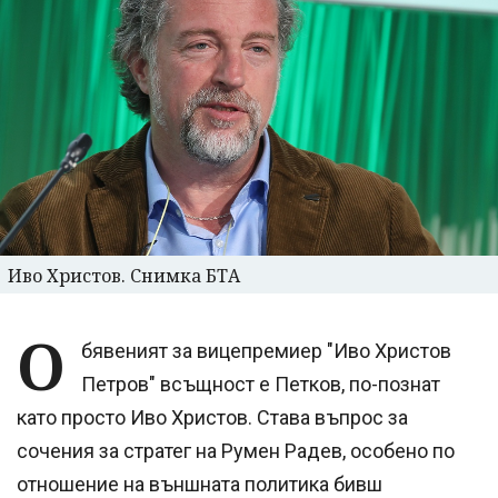
Иво Христов. Снимка БТА
О
бявеният за вицепремиер "Иво Христов
Петров" всъщност е Петков, по-познат
като просто Иво Христов. Става въпрос за
сочения за стратег на Румен Радев, особено по
отношение на външната политика бивш