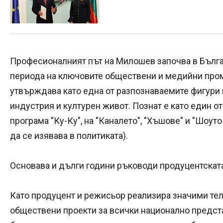
Професионалният път на Милошев започва в Бълга
периода на ключовите обществени и медийни проме
утвърждава като една от разпознаваемите фигури 
индустрия и културен живот. Познат е като един о
програма "Ку-Ку", на "Каналето", "Хъшове" и "Шоут
да се изявава в политиката).
Основава и дълги години ръководи продуцентскат
Като продуцент и режисьор реализира значими те
обществени проекти за всички национално предста