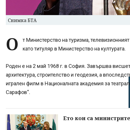
Снимка БТА
О
т Министерство на туризма, телевизионния
като титуляр в Министерство на културата.
Роден е на 2 май 1968 г. в София. Завършва висше
архитектура, строителство и геодезия, а впоследс
игрален филм в Националната академия за театрал
Сарафов“.
Ето кои са министрите