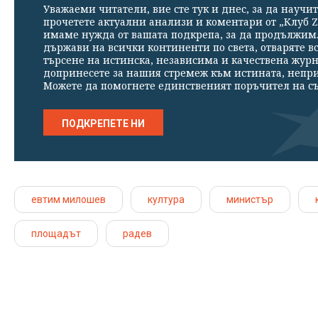
Уважаеми читатели, вие сте тук и днес, за да научит
прочетете актуални анализи и коментари от „Клуб Z
имаме нужда от вашата подкрепа, за да продължим. 
държави на всички континенти по света, отваряте в
търсене на истинска, независима и качествена жур
допринесете за нашия стремеж към истината, непр
Можете да помогнете единственият поръчител на съ
ПОДКРЕПЕТЕ НИ
евтим милошев
култура
министър
площадът
радев