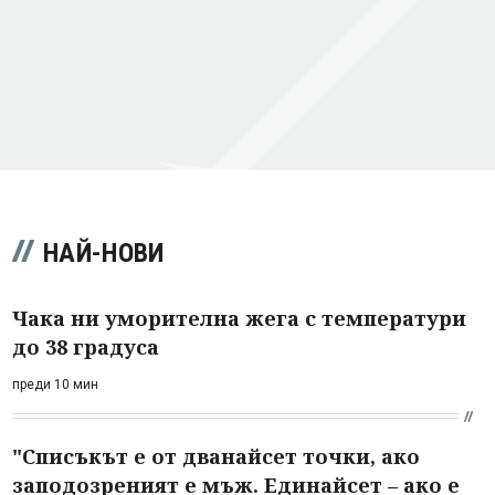
НАЙ-НОВИ
Чака ни уморителна жега с температури
до 38 градуса
преди 10 мин
"Списъкът е от дванайсет точки, ако
заподозреният е мъж. Единайсет – ако е