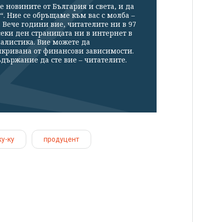
е новините от България и света, и да
“. Ние се обръщаме към вас с молба –
Вече години вие, читателите ни в 97
секи ден страницата ни в интернет в
налистика. Вие можете да
икривана от финансови зависимости.
държание да сте вие – читателите.
ку-ку
продуцент