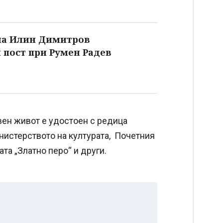
ма Илин Димитров
 пост при Румен Радев
вен живот е удостоен с редица
нистерството на културата, Почетния
та „Златно перо“ и други.