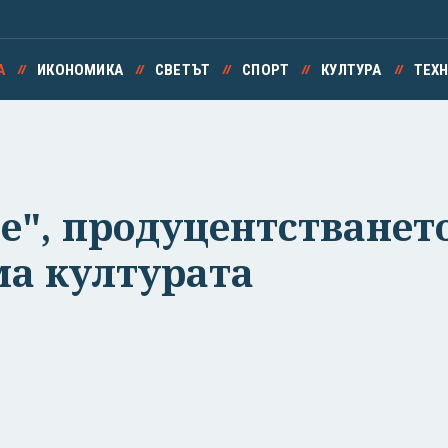
А
ИКОНОМИКА
СВЕТЪТ
СПОРТ
КУЛТУРА
ТЕХ
ве", продуцентстванет
а културата