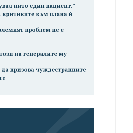
увал нито един пациент."
 критиките към плана ѝ
олемият проблем не е
този на генералите му
м да призова чуждестранните
те