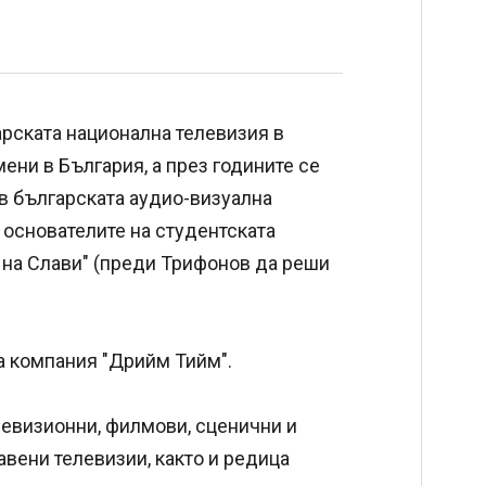
рската национална телевизия в
ни в България, а през годините се
в българската аудио-визуална
т основателите на студентската
о на Слави" (преди Трифонов да реши
а компания "Дрийм Тийм".
левизионни, филмови, сценични и
вени телевизии, както и редица