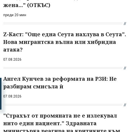
жена..." (ОТКЪС)
преди 20 мин
Z-Каст: "Още една Сеута нахлува в Сеута".
Нова мигрантска вълна или хибридна
атака?
07.08.2026
Ангел Кунчев за реформата на РЗИ: Не
разбирам смисъла ѝ
07.08.2026
"Страхът от промяната не е излекувал
нито един пациент." Здравната
министърка реагира на критиките към