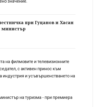
ено значение.
местничка при Гуцанов и Хасан
н министър
та на филмовите и телевизионните
седател, с активен принос към
ва индустрия и усъвършенстването на
министър на туризма - при премиера