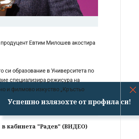
т продуцент Евтим Милошев акостира
то си образование в Университета по
твие специализира режисура на
но и филмово изкуство „Кръстьо
Успешно излязохте от профила си!
 в кабинета "Радев" (ВИДЕО)