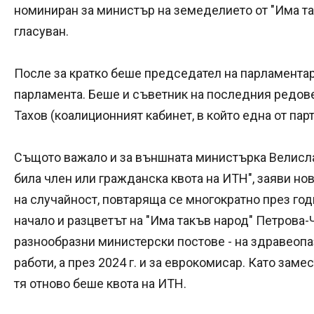
номиниран за министър на земеделието от "Има так
гласуван.
После за кратко беше председател на парламентар
парламента. Беше и съветник на последния редов
Тахов (коалиционният кабинет, в който една от пар
Същото важало и за външната министърка Велисла
била член или гражданска квота на ИТН", заяви н
на случайност, повтаряща се многократно през год
начало и разцветът на "Има такъв народ" Петрова-
разнообразни министерски постове - на здравеопа
работи, а през 2024 г. и за еврокомисар. Като за
тя отново беше квота на ИТН.