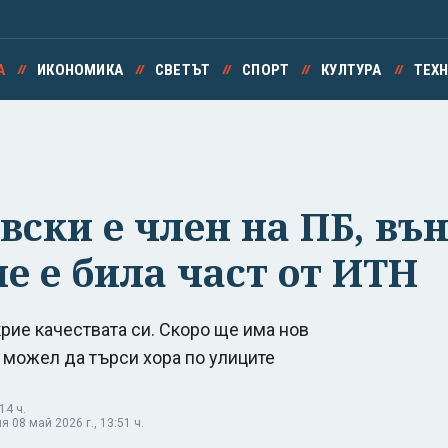
А
ИКОНОМИКА
СВЕТЪТ
СПОРТ
КУЛТУРА
ТЕХ
овски е член на ПБ, в
е е била част от ИТН
ие качествата си. Скоро ще има нов
 можел да търси хора по улиците
14 ч.
 08 май 2026 г., 13:51 ч.