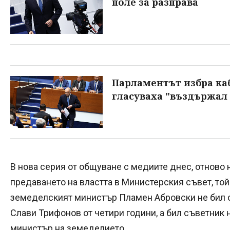
поле за разправа
Парламентът избра каб
гласуваха "въздържал 
В нова серия от общуване с медиите днес, отново 
предаването на властта в Министерския съвет, той 
земеделският министър Пламен Абровски не бил о
Слави Трифонов от четири години, а бил съветник н
министър на земеделието.