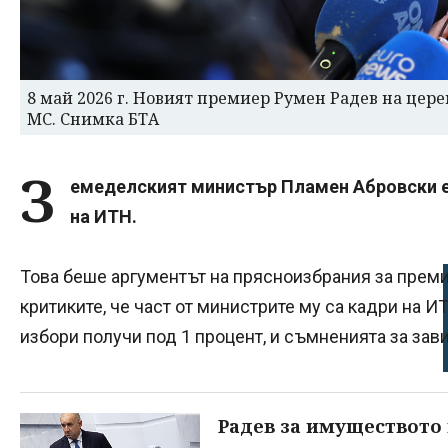
8 май 2026 г. Новият премиер Румен Радев на цере
МС. Снимка БТА
З
емеделският министър Пламен Абровски е 
на ИТН.
Това беше аргументът на прясноизбрания за преми
критиките, че част от министрите му са кадри на И
избори получи под 1 процент, и съмненията за зави
Радев за имуществото 