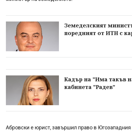
Земеделският министъ
поредният от ИТН с ка
Кадър на "Има такъв н
кабинета "Радев"
Абровски е юрист, завършил право в Югозападния 