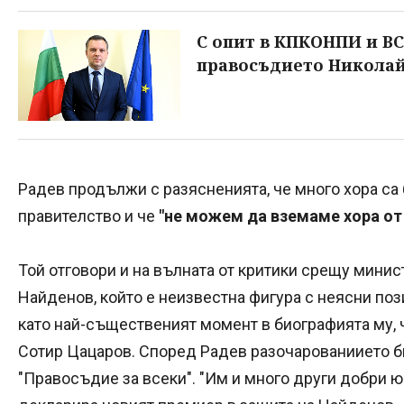
С опит в КПКОНПИ и ВС
правосъдието Никола
Радев продължи с разясненията, че много хора са 
правителство и че
"не можем да вземаме хора от 
Той отговори и на вълната от критики срещу мини
Найденов, който е неизвестна фигура с неясни поз
като най-същественият момент в биографията му, 
Сотир Цацаров. Според Радев разочарованиието би
"Правосъдие за всеки". "Им и много други добри ю