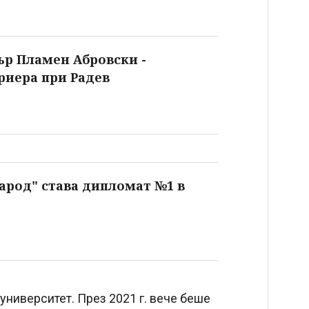
р Пламен Абровски -
риера при Радев
арод" става дипломат №1 в
университет. През 2021 г. вече беше