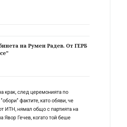
инета на Румен Радев. От ГЕРБ
се"
на крак, след церемонията по
"обори" фактите, като обяви, че
т ИТН, нямал общо с партията на
а Явор Гечев, когато той беше