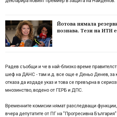
декларира новият премиер в защита на Найденов.
Йотова нямала резерв
познава. Тези на ИТН 
Радев съобщи и че в най-близко време правителс
шеф на ДАНС - там и.д. все още е Деньо Денев, з
отказа да издаде указ и това се превърна в серио
мнозинство, водено от ГЕРБ и ДПС.
Временните комисии нямат разследващи функции, 
вчера депутатите от ПГ на "Прогресивна България