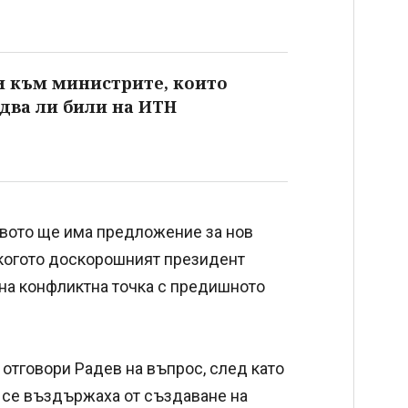
и към министрите, които
едва ли били на ИТН
твото ще има предложение за нов
а когото доскорошният президент
зна конфликтна точка с предишното
отговори Радев на въпрос, след като
" се въздържаха от създаване на