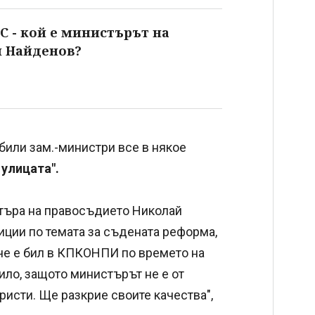
С - кой е министърът на
й Найденов?
били зам.-министри все в някое
улицата".
стъра на правосъдието Николай
иции по темата за съдената реформа,
че е бил в КПКОНПИ по времето на
ло, защото министърът не е от
ристи. Ще разкрие своите качества",