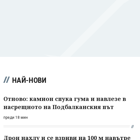
НАЙ-НОВИ
Отново: камион спука гума и навлезе в
насрещното на Подбалканския път
преди 18 мин
Дрон нахлу и се взриви на 100 м навътре