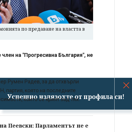
монията по предаване на властта в
член на "Прогресивна България", не
ер Румен Радев, за да отхвърли
ТН, партия, която на последните
Успешно излязохте от профила си!
симости, които се крият зад тях.
на Пеевски: Парламентът не е