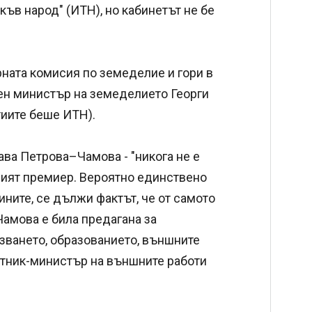
ъв народ" (ИТН), но кабинетът не бе
ната комисия по земеделие и гори в
ен министър на земеделието Георги
тиите беше ИТН).
ва Петрова–Чамова - "никога не е
овият премиер. Вероятно единствено
ините, се дължи фактът, че от самото
Чамова е била предагана за
зването, образованието, външните
местник-министър на външните работи