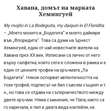
Хавана, домът на марката
Хемингуей
My mojito in La Bodeguita, my daiquiri in El Floridita
– „Моето мохито в „Бодегита“ и моето дайкири
във „Флоридита“. Това са думи на Ърнест
Хемингуей, един от най-известните жители на
Хавана през XX век. Изписани са лично от него
върху салфетка, която сега е сложена в рамка и е
един от ценните трофеи на кръчмата „Ла
Бодегита“. Някои оспорват автентичността на
този трофей, подписът не бил съвсем същият и т.
н., но това се отдава на съперничеството между
двете кръчми. Няма съмнение, че Папа, както са
го наричали, е пил и двата вида коктейли, на