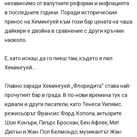
независимо от валутните реформи и инфлацията
в последните години. Поради историческия
принос на Хемингуей към този бар цената на чаша
дайкири е двойна в сравнение с други кръчми
наоколо.
Е, като искаш да го пиеш там, където е пил
Хемингуей...
Главно заради Хемингуей „Флоридита“ става най-
прочутият бар в града. В по-нови времена тук са
идвали и други писатели, като Тенеси Уилямс,
режисьорът Франсис Форд Копола, актьорите
Шон Конъри, Пиърс Броснан, Бен Афлек, Мат
Дилън и Жан-Пол Белмондо, музикантът Жан-