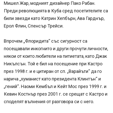
Мишел Жар, модният дизайнер Пако Рабан.
Преди революцията в Куба сред посетителите са
били звезди като Катрин Хепбърн, Ава Гарднър,
Ерол Флин, Спенсър Трейси.
Впрочем „Флоридита“ със сигурност са
посещавали инкогнито и други прочути личности,
някои от които любители на питиетата, като Джак
Никълсън. Той е бил на посещение при Кастро
през 1998 г. и е цитиран от сп. „Варайъти“ да го
нарича „хуманист като президента Клинтън“ и
„гений“. Наоми Кембъл и Кейт Мос през 1999 г. и
Кевин Костнър през 2001 г. се срещат с Кастро и
споделят вълнения от разговора си с него.