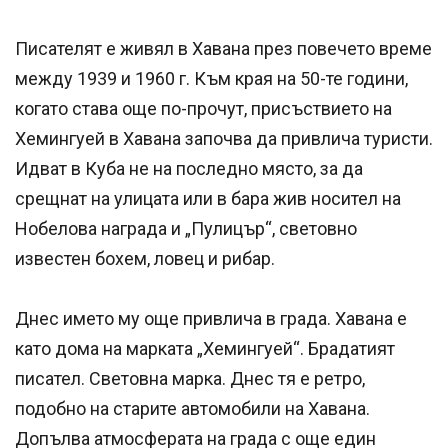
Писателят е живял в Хавана през повечето време
между 1939 и 1960 г. Към края на 50-те години,
когато става още по-прочут, присъствието на
Хемингуей в Хавана започва да привлича туристи.
Идват в Куба не на последно място, за да
срещнат на улицата или в бара жив носител на
Нобелова награда и „Пулицър“, световно
известен бохем, ловец и рибар.
Днес името му още привлича в града. Хавана е
като дома на марката „Хемингуей“. Брадатият
писател. Световна марка. Днес тя е ретро,
подобно на старите автомобили на Хавана.
Допълва атмосферата на града с още един