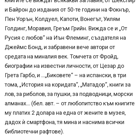
книгите се виждат всякакви заглавия, от Шекспир
и Байрон до издания от 50-те години на Фокнър,
Пен Уорън, Колдуел, Капоти, Вонегът, Уилям
Голдинг, Моравия, Греъм Грийн. Вижда се и „От
Русия с любов“ на Иън Флеминг, създателя на
Джеймс Бонд, и забравени вече автори от
средата на миналия век. Томчета от Фройд,
биографии на известни личности, от Цезар до
Грета Гарбо, и …„Биковете“ – на испански, в три
тома, „История на коридата“, „Матадор“, книги за
лов, за риболов, за пушки, за подводници, морски
алманах… (бел. авт. – от любопитство към книгите
му платих 2 долара на една от жените в музея,
дадох ѝ смартфона, тя мина и наснима всички
библиотечни рафтове).