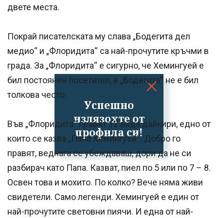
двете места.
Покрай писателската му слава „Бодегита дел
медио“ и „Флоридита“ са най-прочутите кръчми в
града. За „Флоридита“ е сигурно, че Хемингуей е
бил постоянен посетител, в „Бодегита“ не е бил
толкова често.
Успешно
излязохте от
Във „Флоридита“ правят 12 вида дайкири, едно от
профила си!
които се казва „Папа Хемингуей“. Добро го
правят, веднага се убеждаваш, дори да не си
разбирач като Папа. Казват, пиел по 5 или по 7 – 8.
Освен това и мохито. По колко? Вече няма живи
свидетели. Само легенди. Хемингуей е един от
най-прочутите световни пиячи. И една от най-