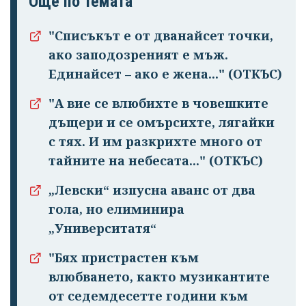
Още по темата
"Списъкът е от дванайсет точки,
ако заподозреният е мъж.
Единайсет – ако е жена..." (ОТКЪС)
"А вие се влюбихте в чо­вешките
дъщери и се омърсихте, лягайки
с тях. И им раз­крихте много от
тайните на небесата..." (ОТКЪС)
„Левски“ изпусна аванс от два
гола, но елиминира
„Университатя“
"Бях пристрастен към
влюбването, както музикантите
от седемдесетте години към