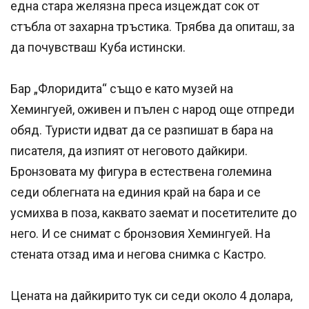
една стара желязна преса изцеждат сок от
стъбла от захарна тръстика. Трябва да опиташ, за
да почувстваш Куба истински.
Бар „Флоридита“ също е като музей на
Хемингуей, оживен и пълен с народ още отпреди
обяд. Туристи идват да се разпишат в бара на
писателя, да изпият от неговото дайкири.
Бронзовата му фигура в естествена големина
седи облегната на единия край на бара и се
усмихва в поза, каквато заемат и посетителите до
него. И се снимат с бронзовия Хемингуей. На
стената отзад има и негова снимка с Кастро.
Цената на дайкирито тук си седи около 4 долара,