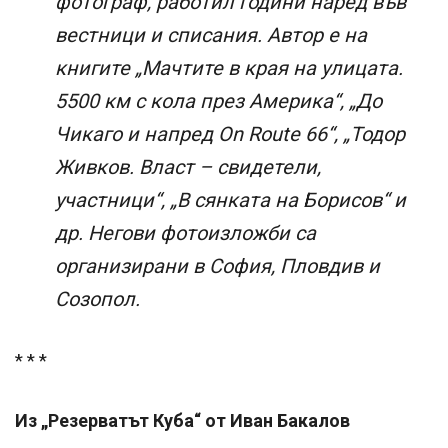
фотограф, работил години наред във
вестници и списания. Автор е на
книгите „Мачтите в края на улицата.
5500 км с кола през Америка“, „До
Чикаго и напред On Route 66“, „Тодор
Живков. Власт – свидетели,
участници“, „В сянката на Борисов“ и
др. Негови фотоизложби са
организирани в София, Пловдив и
Созопол.
* * *
Из „Резерватът Куба“ от Иван Бакалов