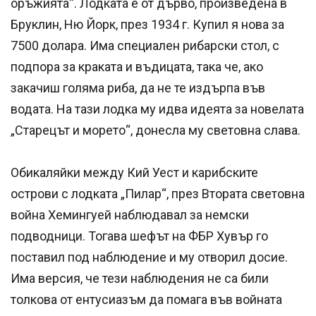
оръжията“. Лодката е от дърво, произведена в
Бруклин, Ню Йорк, през 1934 г. Купил я нова за
7500 долара. Има специален рибарски стол, с
подпора за краката и въдицата, така че, ако
закачиш голяма риба, да не те издърпа във
водата. На тази лодка му идва идеята за новелата
„Старецът и морето“, донесла му световна слава.
Обикаляйки между Кий Уест и карибските
острови с лодката „Пилар“, през Втората световна
война Хемингуей наблюдавал за немски
подводници. Тогава шефът на ФБР Хувър го
поставил под наблюдение и му отворил досие.
Има версия, че тези наблюдения не са били
толкова от ентусиазъм да помага във войната