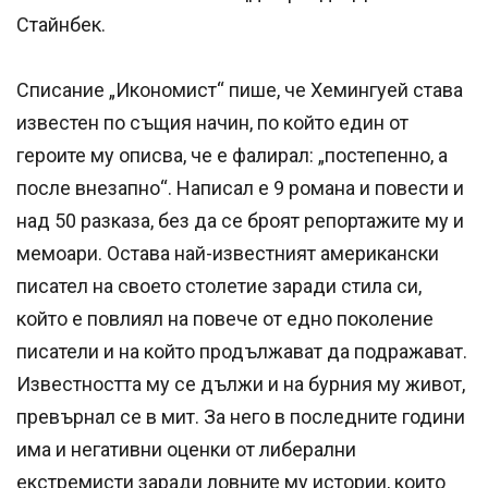
Стайнбек.
Списание „Икономист“ пише, че Хемингуей става
известен по същия начин, по който един от
героите му описва, че е фалирал: „постепенно, а
после внезапно“. Написал е 9 романа и повести и
над 50 разказа, без да се броят репортажите му и
мемоари. Остава най-известният американски
писател на своето столетие заради стила си,
който е повлиял на повече от едно поколение
писатели и на който продължават да подражават.
Известността му се дължи и на бурния му живот,
превърнал се в мит. За него в последните години
има и негативни оценки от либерални
екстремисти заради ловните му истории, които