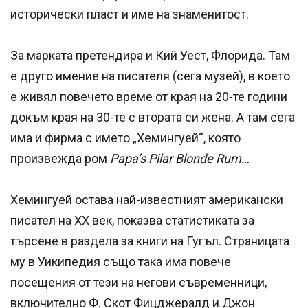
исторически пласт и име на знаменитост.
За марката претендира и Кий Уест, Флорида. Там
е друго имение на писателя (сега музей), в което
е живял повечето време от края на 20-те години
докъм края на 30-те с втората си жена. А там сега
има и фирма с името „Хемингуей“, която
произвежда ром
Papa’s Pilar Blonde Rum…
Хемингуей остава най-известният американски
писател на ХХ век, показва статистиката за
търсене в раздела за книги на Гугъл. Страницата
му в Уикипедия също така има повече
посещения от тези на негови съвременници,
включително Ф. Скот Фицджералд и Джон