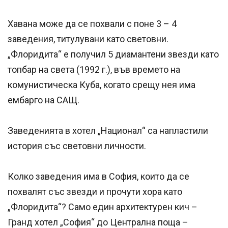
Хавана може да се похвали с поне 3 – 4
заведения, титулувани като световни.
„Флоридита“ е получил 5 диамантени звезди като
топбар на света (1992 г.), във времето на
комунистическа Куба, когато срещу нея има
ембарго на САЩ.
Заведенията в хотел „Национал“ са напластили
история със световни личности.
Колко заведения има в София, които да се
похвалят със звезди и прочути хора като
„Флоридита“? Само един архитектурен кич –
Гранд хотел „София“ до Централна поща –