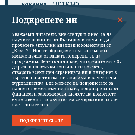
кокаина..." (ОТКЪС)
Подкрепете ни
Уважаеми читатели, вие сте тук и днес, за да
научите новините от България и света, и да
Подкрепете ни
прочетете актуални анализи и коментари от
„Клуб Z“. Ние се обръщаме към вас с молба –
имаме нужда от вашата подкрепа, за да
Уважаеми читатели, вие сте тук и днес, за да
продължим. Вече години вие, читателите ни в 97
научите новините от България и света, и да
държави на всички континенти по света,
прочетете актуални анализи и коментари от
отваряте всеки ден страницата ни в интернет в
„Клуб Z“. Ние се обръщаме към вас с молба –
търсене на истинска, независима и качествена
имаме нужда от вашата подкрепа, за да
журналистика. Вие можете да допринесете за
продължим. Вече години вие, читателите ни
нашия стремеж към истината, неприкривана от
в 97 държави на всички континенти по света,
финансови зависимости. Можете да помогнете
отваряте всеки ден страницата ни в интернет
единственият поръчител на съдържание да сте
в търсене на истинска, независима и
вие – читателите.
качествена журналистика. Вие можете да
допринесете за нашия стремеж към
истината, неприкривана от финансови
ПОДКРЕПЕТЕ CLUBZ
зависимости. Можете да помогнете
единственият поръчител на съдържание да