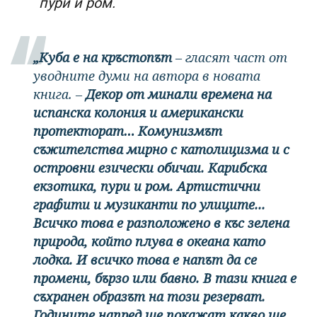
пури и ром.
„Куба е на кръстопът
– гласят част от
уводните думи на автора в новата
книга. –
Декор от минали времена на
испанска колония и американски
протекторат… Комунизмът
съжителства мирно с католицизма и с
островни езически обичаи. Карибска
екзотика, пури и ром. Артистични
графити и музиканти по улиците...
Всичко това е разположено в къс зелена
природа, който плува в океана като
лодка. И всичко това е напът да се
промени, бързо или бавно. В тази книга е
съхранен образът на този резерват.
Годините напред ще покажат какво ще