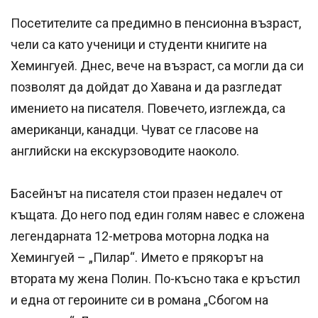
Посетителите са предимно в пенсионна възраст,
чели са като ученици и студенти книгите на
Хемингуей. Днес, вече на възраст, са могли да си
позволят да дойдат до Хавана и да разгледат
имението на писателя. Повечето, изглежда, са
американци, канадци. Чуват се гласове на
английски на екскурзоводите наоколо.
Басейнът на писателя стои празен недалеч от
къщата. До него под един голям навес е сложена
легендарната 12-метрова моторна лодка на
Хемингуей – „Пилар“. Името е прякорът на
втората му жена Полин. По-късно така е кръстил
и една от героините си в романа „Сбогом на