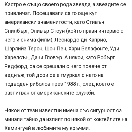
Кастро е също своего рода звезда, а звездите се
привличат. Посещавали са го още куп
американски знаменитости, като Стивън
Спилбърг, Оливър Стоун (който прави интервю с
него и снима филм), Леонардо ди Каприо,
Шарлийз Терон, Шон Пен, Хари Белафонте, Уди
Харелсън, Дани Гловър. А някои, като Робърт
Редфорд, са се срещали с него повече от
веднъж, той дори се е гмуркал с него на
подводен риболов през 1988 г., след което е
разпитван от американските служби.
Някои от тези известни имена със сигурност са
минали тайно да изпият по някой от коктейлите на
Хемингуей в любимите му кръчми.