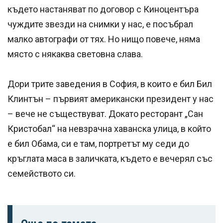
където настаняват по договор с Киноцентъра
чуждите звезди на снимки у нас, е посъбрал
малко автографи от тях. Но нищо повече, няма
място с някаква световна слава.
Дори трите заведения в София, в които е бил Бил
Клинтън – първият американски президент у нас
– вече не съществуват. Докато ресторант „Сан
Кристобал“ на невзрачна хаванска улица, в който
е бил Обама, си е там, портретът му седи до
кръглата маса в заличката, където е вечерял със
семейството си.