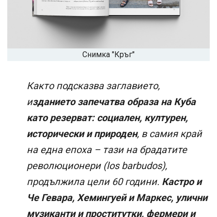
Снимка "Кръг"
Както подсказва заглавието,
и
зданието запечатва образа на Куба
като резерват: социален, културен,
исторически и природен
, в самия край
на една епоха – тази на брадатите
революционери (los barbudos),
продължила цели 60 години.
Кастро и
Че Гевара, Хемингуей и Маркес, улични
музиканти и проститутки, фермери и