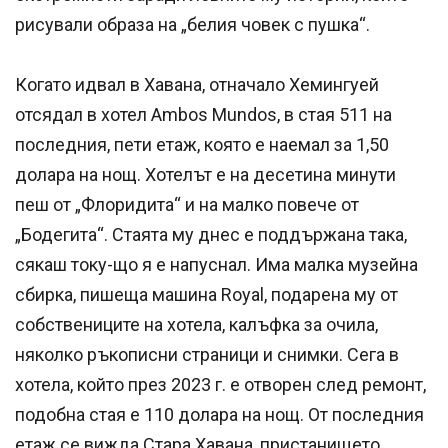
рисували образа на „белия човек с пушка“.
Когато идвал в Хавана, отначало Хемингуей
отсядал в хотел Ambos Mundos, в стая 511 на
последния, пети етаж, която е наемал за 1,50
долара на нощ. Хотелът е на десетина минути
пеш от „Флоридита“ и на малко повече от
„Бодегита“. Стаята му днес е поддържана така,
сякаш току-що я е напуснал. Има малка музейна
сбирка, пишеща машина Royal, подарена му от
собствениците на хотела, калъфка за очила,
няколко ръкописни страници и снимки. Сега в
хотела, който през 2023 г. е отворен след ремонт,
подобна стая е 110 долара на нощ. От последния
етаж се вижда Стара Хавана, пристанището.