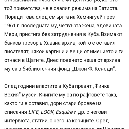
той приветства, че е свалил режима на Батиста.
Поради това след смъртта на Хемингуей през
1961 г. последната му, четвърта жена, вдовицата
Мери, пристига без затруднения в Куба. Взима от
банков трезор в Хавана архив, който е оставил
писателят, някои картини и вещи от имението и ги
отнася в Щатите. Днес повечето неща от архива
му са в библиотечния фонд „Джон Ф. Кенеди“.
След години властите в Куба правят „Финка
Вехия“ музей. Книгите му са по рафтовете така,
както ги е оставил, дори стари броеве на
списания
LIFE, LOOK, Esquire
и др. с негови
интервюта, статии, с него на кориците. Сред