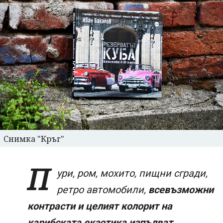
Снимка "Кръг"
П
ури, ром, мохито, пищни сгради,
ретро автомобили,
всевъзможни
контрасти и целият колорит на
карибската екзотика изпълват