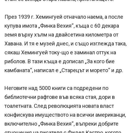
През 1939 г. Хемингуей отначало наема, а после
купува имота „Финка Вехия“, къща с 60 декара
земя върху хълм на двайсетина километра от
Хавана. И тя е музей днес, и също изглежда така,
сякаш Хемингуей току-що е заминал оттук на
риболов. В тази къща е дописал „За кого бие
камбаната“, написал е „Старецът и морето“ и др.
Неговите над 5000 книги са подредени по
библиотечни рафтове във всяка стая, дори в
тоалетната. След революцията новата власт
конфискува имуществото на всички американци,
включително „Финка Вехия“, въпреки добрите
отношения на писателя с Фидел Кастро, когото