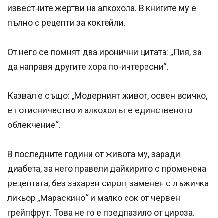
известните жертви на алкохола. В книгите му е
пълно с рецепти за коктейли.
От него се помнят два иронични цитата: „Пия, за
да направя другите хора по-интересни“.
Казвал е също: „Модерният живот, освен всичко,
е потисничество и алкохолът е единственото
облекчение“.
В последните години от живота му, заради
диабета, за него правели дайкирито с променена
рецептата, без захарен сироп, заменен с лъжичка
ликьор „Мараскино“ и малко сок от червен
грейпфрут. Това не го е предпазило от цироза.