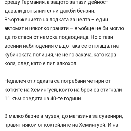
срещу Германия, а защото за тази дейност
давали допълнителни дажби бензин.
Въоръжението на лодката за целта – един
автомат и няколко гранати – въобще не би могло
да го спаси от немска подводница. Но с тези
военни наблюдения също така се отплащал на
кубинската полиция, че не го закача, като кара
кола, след като е пил алкохол.
Недалеч от лодката са погребани четири от
котките на Хемингуей, които на брой са стигнали
11 към средата на 40-те години.
В малко барче в музея, до магазина за сувенири,
правят някои от коктейлите на Хемингуей. И на