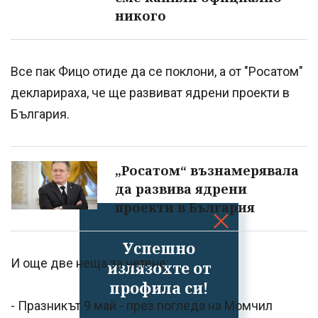
никого
Все пак Фицо отиде да се поклони, а от "Росатом"
декларираха, че ще развиват ядрени проекти в
България.
„Росатом“ възнамерявала
да развива ядрени
проекти в България
Успешно
И още две неща за четене:
излязохте от
профила си!
- Празникът 9 май - през погледа на Момчил