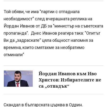
Той обяви, че има "партии с отпаднала
необходимост" след вчерашната реплика на
Йордан Иванов от ДБ за "министър на съветската
пропаганда". Днес Иванов реагира така: "Опитът
Ви да „задраскате“ цяла общност напомня за
времена, които смятахме за необратимо
отминали"
Йордан Иванов към Иво
Христов: Избирателите не
са „отпадък“
Скандал в българската църква в Одрин.