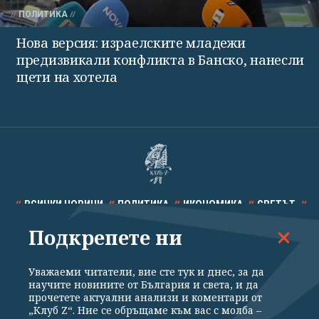
ПОЛИТИКА
Нова версия: израелските младежи
предизвикали конфликта в Банско, нанесли
щети на хотела
ВСИЧКИ НОВИНИ
ПОЛИТИКА
ИКОНОМИКА
СВЕТЪТ
Подкрепете ни
СПОРТ
КУЛТУРА
ТЕХНОЛОГИИ
КАЛЕЙДОСКОП
МНЕНИЯ
Уважаеми читатели, вие сте тук и днес, за да
научите новините от България и света, и да
прочетете актуални анализи и коментари от
„Клуб Z“. Ние се обръщаме към вас с молба –