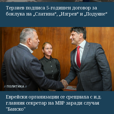
Терзиев подписа 5-годишен договор за
боклука на „Слатина“, „Изгрев“ и „Подуяне“
ПОЛИТИКА
Еврейски организации се срещнаха с и.д.
главния секретар на МВР заради случая
"Банско"