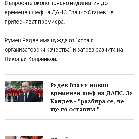
Въпросите около прясно издигнатия до
временен шеф на ДАНС Станчо Станев не
притесняват премиера.
Румен Радев има нужда от "хора с
организаторски качества" и затова разчита на
Николай Копринков.
Радев брани новия
временен шеф на ДАНС. За
Кандев - "разбира се, че
ще го оставим "