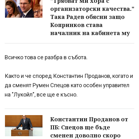
"Трябват ми хора с
организаторски качества."
Така Радев обясни защо
Копринков става
началник на кабинета му
Всичко това се разбра в събота.
Както и че според Константин Проданов, когато и
да сменят Румен Спецов като особен управител
на "Лукойл", все ще е късно.
Константин Проданов от
ПБ: Спецов ще бъде
сменен доволно скоро