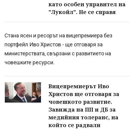
като особен управител на
"Лукойл". Не се справя
Стана ясен и ресорът на вицепремиера без
портфейл Иво Христов - ще отговаря за
министерствата, свързани с развитието на
човешките ресурси.
Вицепремиерът Иво
Христов ще отговаря за
човешкото развитие.
Завижда на ПП и ДБ за
медийния толеранс, на
който се радвали