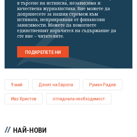
в търсене на истинска, независима и
качествена журналистика. Вие можете да
допринесете за нашия стремеж към
истината, неприкривана от финансови
зависимости. Можете да помогнете
единственият поръчител на съдържание да
сте вие – читателите.
ПОДКРЕПЕТЕ НИ
9 май
Денят на Европа
Румен Радев
Иво Христов
отпаднала необходимост
НАЙ-НОВИ