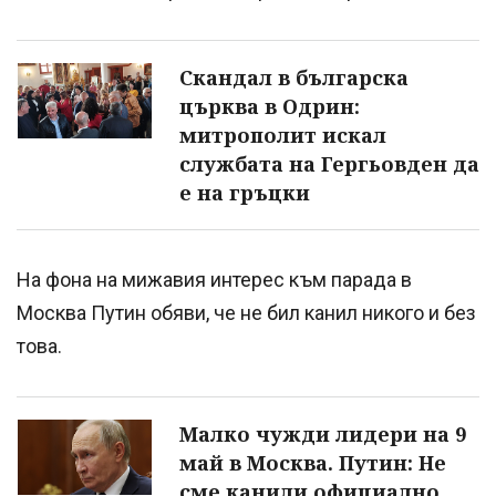
Скандал в българска
църква в Одрин:
митрополит искал
службата на Гергьовден да
е на гръцки
На фона на мижавия интерес към парада в
Москва Путин обяви, че не бил канил никого и без
това.
Малко чужди лидери на 9
май в Москва. Путин: Не
сме канили официално