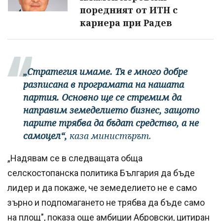
поредният от ИТН с
кариера при Радев
„Стратегия имаме. Тя е много добре
разписана в програмата на нашата
партия. Основно ще се стремим да
направим земеделието бизнес, защото
парите трябва да бъдат средство, а не
самоцел“,
каза министърът.
„Надявам се в следващата обща
селскостопанска политика България да бъде
лидер и да покаже, че земеделието не е само
зърно и подпомагането не трябва да бъде само
на площ", показа още амбиции Абровски, цитиран