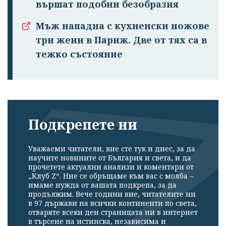
вършат подобни безобразия
Успешно
излязохте от
Мъж нападна с кухненски ножове
профила си!
три жени в Париж. Две от тях са в
тежко състояние
Подкрепете ни
Уважаеми читатели, вие сте тук и днес, за да
научите новините от България и света, и да
прочетете актуални анализи и коментари от
„Клуб Z“. Ние се обръщаме към вас с молба –
имаме нужда от вашата подкрепа, за да
продължим. Вече години вие, читателите ни
в 97 държави на всички континенти по света,
отваряте всеки ден страницата ни в интернет
в търсене на истинска, независима и