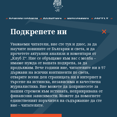
ВСИЧКИ НОВИНИ
ПОЛИТИКА
ИКОНОМИКА
СВЕТЪТ
Подкрепете ни
СПОРТ
КУЛТУРА
ТЕХНОЛОГИИ
КАЛЕЙДОСКОП
МНЕНИЯ
Уважаеми читатели, вие сте тук и днес, за да
научите новините от България и света, и да
прочетете актуални анализи и коментари от
„Клуб Z“. Ние се обръщаме към вас с молба –
имаме нужда от вашата подкрепа, за да
продължим. Вече години вие, читателите ни в 97
Общи условия
Политика за поверителност
държави на всички континенти по света,
отваряте всеки ден страницата ни в интернет в
Реклама
Партньори
Контакти
За Клуб Z
търсене на истинска, независима и качествена
Екип
Подкрепете ни
журналистика. Вие можете да допринесете за
нашия стремеж към истината, неприкривана от
финансови зависимости. Можете да помогнете
единственият поръчител на съдържание да сте
Издател на www.clubz.bg е „Клуб Зебра Медия“ ЕООД, София, ул. "Алеко
вие – читателите.
Константинов" 3. Всички права запазени 2026 „Клуб Зебра Медия“
ЕООД.
Препечатването на материали, снимки и видео от www.clubz.bg без