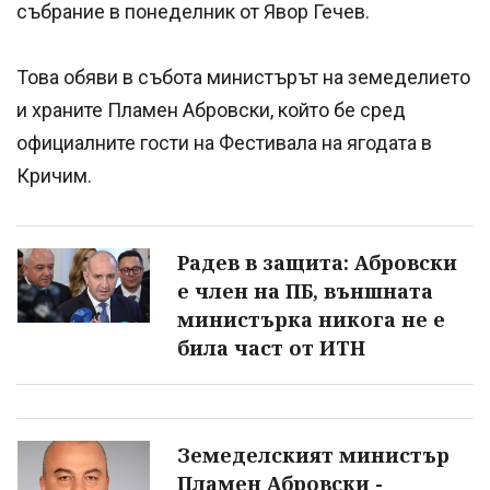
събрание в понеделник от Явор Гечев.
Това обяви в събота министърът на земеделието
и храните Пламен Абровски, който бе сред
официалните гости на Фестивала на ягодата в
Кричим.
Радев в защита: Абровски
е член на ПБ, външната
министърка никога не е
била част от ИТН
Земеделският министър
Пламен Абровски -