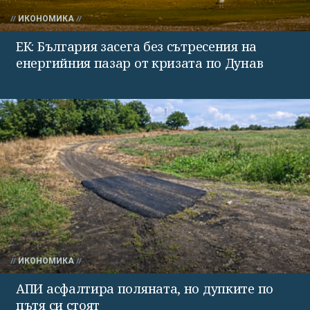
ИКОНОМИКА
ЕК: България засега без сътресения на
енергийния пазар от кризата по Дунав
ИКОНОМИКА
АПИ асфалтира поляната, но дупките по
пътя си стоят