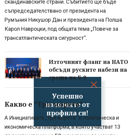
скандинавските страни. Събитието ще бъде
съпредседателствано от президента на
Румъния Никушор Дан и президента на Полша
Карол Навроцки, под общата тема „Повече за
трансатлантическата сигурност“.
Източният фланг на НАТО
обсъди руските набези на
среща на Б-9
Успешно
Какво е "Три морета"
излязохте от
профила си!
А Инициативата „Три морета“ е политическа и
икономическа платформа, в която участват 13