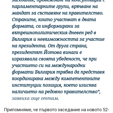
парламентарните групи, връчване на
мандат за съставяне на правителство.
Страните, които участват в двата
формата, са информирани за
вътрешнополитическия дневен ред в
България и невъзможността за участие
на президента. От друга страна,
президентът Йотова винаги е
изразявала своята убеденост, че при
участието си на международни
формати България трябва да представя
координирана между компетентните
институции позиция, което изисква
наличието на редовно правителство“,
заявиха още оттам.
Припомняме, че първото заседание на новото 52-