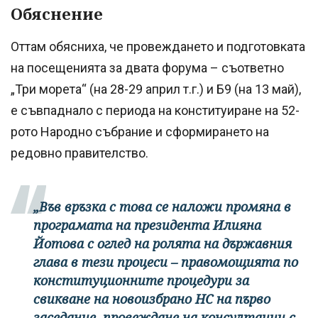
Обяснение
Оттам обясниха, че провеждането и подготовката
на посещенията за двата форума – съответно
„Три морета“ (на 28-29 април т.г.) и Б9 (на 13 май),
е съвпаднало с периода на конституиране на 52-
рото Народно събрание и сформирането на
редовно правителство.
„Във връзка с това се наложи промяна в
програмата на президента Илияна
Йотова с оглед на ролята на държавния
глава в тези процеси – правомощията по
конституционните процедури за
свикване на новоизбрано НС на първо
заседание, провеждане на консултации с