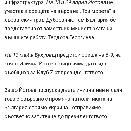
инфраструктура.
На 28 и 29 април Йотова
не
участва в срещата на върха на „Три морета“ в
хърватския град Дубровник. Там България бе
представена от заместник-министърката на
външните работи Теодора Георгиева.
На 13 май в Букурещ
предстои среща на Б-9, на
която Илияна Йотова също няма да отиде,
съобщиха за Клуб Z от президентството.
Защо Йотова пропуска двете инициативи и дали
това е свързано с промяна на политиката на
България спрямо Украйна - отправихме
съответно запитване до президентството.