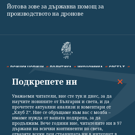
Йотова зове за държавна помощ за
производството на дронове
ВСИЧКИ НОВИНИ
ПОЛИТИКА
ИКОНОМИКА
СВЕТЪТ
Подкрепете ни
СПОРТ
КУЛТУРА
ТЕХНОЛОГИИ
КАЛЕЙДОСКОП
МНЕНИЯ
Уважаеми читатели, вие сте тук и днес, за да
научите новините от България и света, и да
прочетете актуални анализи и коментари от
„Клуб Z“. Ние се обръщаме към вас с молба –
имаме нужда от вашата подкрепа, за да
продължим. Вече години вие, читателите ни в 97
Общи условия
Политика за поверителност
държави на всички континенти по света,
отваряте всеки ден страницата ни в интернет в