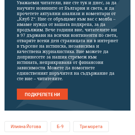
Уважаеми читатели, вие сте тук и днес, за да
научите новините от България и света, и да
прочетете актуални анализи и коментари от
„Клуб Z“. Ние се обръщаме към вас с молба –
имаме нужда от вашата подкрепа, за да
продължим. Вече години вие, читателите ни
в 97 държави на всички континенти по света,
отваряте всеки ден страницата ни в интернет
в търсене на истинска, независима и
качествена журналистика. Вие можете да
допринесете за нашия стремеж към
истината, неприкривана от финансови
зависимости. Можете да помогнете
единственият поръчител на съдържание да
сте вие – читателите.
ПОДКРЕПЕТЕ НИ
Илияна Йотова
Б-9
Три морета