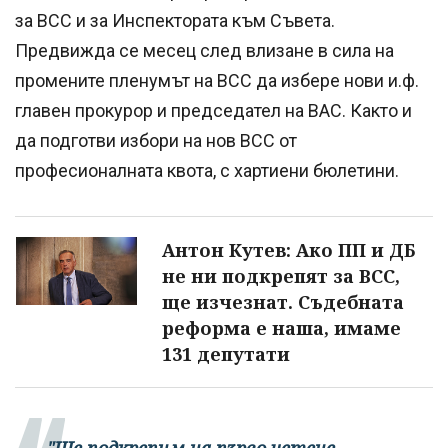
за ВСС и за Инспектората към Съвета.
Предвижда се месец след влизане в сила на
промените пленумът на ВСС да избере нови и.ф.
главен прокурор и председател на ВАС. Както и
да подготви избори на нов ВСС от
професионалната квота, с хартиени бюлетини.
Антон Кутев: Ако ПП и ДБ
не ни подкрепят за ВСС,
ще изчезнат. Съдебната
реформа е наша, имаме
131 депутати