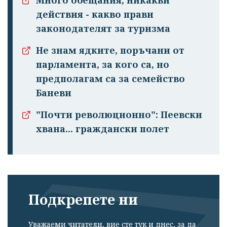
Много обещания, никакви
действия - какво прави
законодателят за туризма
Не знам ядките, поръчани от
парламента, за кого са, но
предполагам са за семейство
Баневи
"Почти революционно": Пеевски
хвана... граждански полет
Подкрепете ни
Уважаеми читатели, вие сте тук и днес, за да