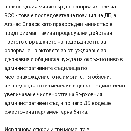
правосъдния министър да оспорва актове на
ВСС - това е последователна позиция на ДБ, а
Атанас Славов като правосъден министър е
предприемал такива процесуални действия.
Третото е връщането на подсъдността за
оспорване на актовете за отчуждаване за
държавна и общинска нужда на окръжно ниво в
административните съдилища по
местонахождението на имотите. Тя обясни,
че предходното изменение е целяло единствено
увеличаване числеността на Върховния
административен съд и по него ДБ водеше
ожесточена парламентарна битка.
Йорданова открои и три момента в