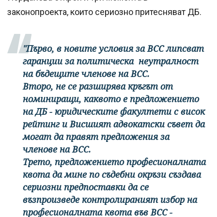
законопроекта, които сериозно притесняват ДБ.
"Първо, в новите условия за ВСС липсват
гаранции за политическа неутралност
на бъдещите членове на ВСС.
Второ, не се разширява кръгът от
номиниращи, каквото е предложението
на ДБ - юридическите факултети с висок
рейтинг и Висшият адвокатски съвет да
могат да правят предложения за
членове на ВСС.
Трето, предложението професионалната
квота да мине по съдебни окръзи създава
сериозни предпоставки да се
възпроизведе контролираният избор на
професионалната квота във ВСС -