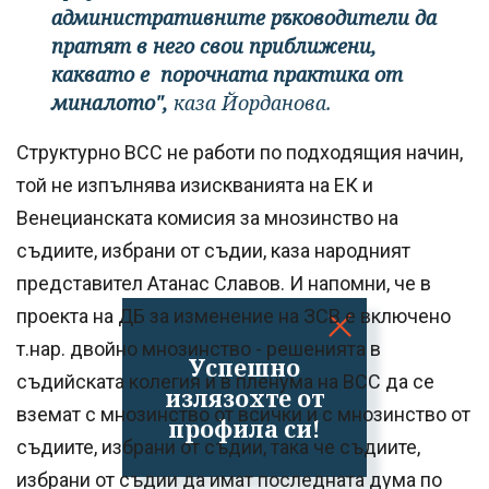
административните ръководители да
пратят в него свои приближени,
каквато е порочната практика от
миналото",
каза Йорданова.
Структурно ВСС не работи по подходящия начин,
той не изпълнява изискванията на ЕК и
Венецианската комисия за мнозинство на
съдиите, избрани от съдии, каза народният
представител Атанас Славов. И напомни, че в
проекта на ДБ за изменение на ЗСВ е включено
т.нар. двойно мнозинство - решенията в
Успешно
съдийската колегия и в пленума на ВСС да се
излязохте от
вземат с мнозинство от всички и с мнозинство от
профила си!
съдиите, избрани от съдии, така че съдиите,
избрани от съдии да имат последната дума по