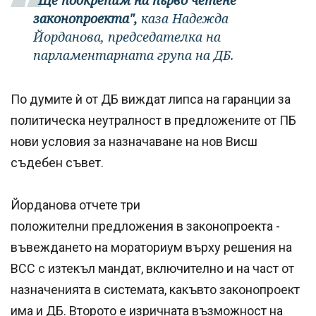
"Ще подкрепим на първо четене
законопроекта",
каза Надежда
Йорданова, председателка на
парламентарната група на ДБ.
По думите ѝ от ДБ виждат липса на гаранции за
политическа неутралност в предложените от ПБ
нови условия за назначаване на нов Висш
съдебен съвет.
Йорданова отчете три
положителни предложения в законопроекта -
въвеждането на мораториум върху решения на
ВСС с изтекъл мандат, включително и на част от
назначенията в системата, какъвто законопроект
има и ДБ. Второто е изричната възможност на