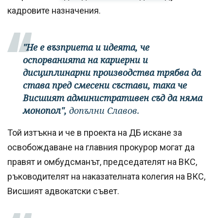
кадровите назначения.
"Не е възприета и идеята, че
оспорванията на кариерни и
дисциплинарни производства трябва да
става пред смесени състави, така че
Висшият административен съд да няма
монопол",
допълни Славов.
Той изтъкна и че в проекта на ДБ искане за
освобождаване на главния прокурор могат да
правят и омбудсманът, председателят на ВКС,
ръководителят на наказателната колегия на ВКС,
Висшият адвокатски съвет.