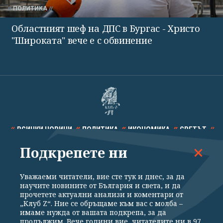
ПОЛИТИКА
Областният шеф на ДПС в Бургас - Христо
"Широката" вече е с обвинение
ВСИЧКИ НОВИНИ
ПОЛИТИКА
ИКОНОМИКА
СВЕТЪТ
Подкрепете ни
СПОРТ
КУЛТУРА
ТЕХНОЛОГИИ
КАЛЕЙДОСКОП
МНЕНИЯ
Уважаеми читатели, вие сте тук и днес, за да
научите новините от България и света, и да
прочетете актуални анализи и коментари от
„Клуб Z“. Ние се обръщаме към вас с молба –
имаме нужда от вашата подкрепа, за да
продължим. Вече години вие, читателите ни в 97