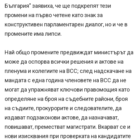
България" заявиха, че ще подкрепят тези
промени на първо четене като знак за
конструктивен парламентарен диалог, но и че в
промените има липси.
Най общо промените предвиждат министърът да
може да оспорва всички решения и актове на
пленума и колегиите на ВСС; след надскачане на
мандата с една година членовете на ВСС да не
могат да упражняват ключови правомощия като
определяне на броя на съдебните райони, броя
на съдиите, прокурорите и следователите, да
издават подзаконови актове, да назначават,
повишават, преместват магистрати. Вкарват се и
нови изисквания при проверката на кандидатите