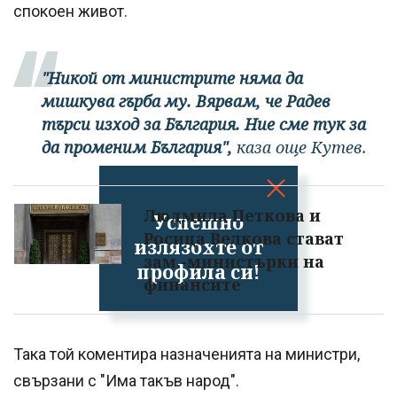
спокоен живот.
"Никой от министрите няма да
мишкува гърба му. Вярвам, че Радев
търси изход за България. Ние сме тук за
да променим България",
каза още Кутев.
Людмила Петкова и
Успешно
Росица Велкова стават
излязохте от
зам.-министърки на
профила си!
финансите
Така той коментира назначенията на министри,
свързани с "Има такъв народ".