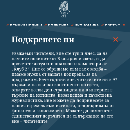
ВСИЧКИ НОВИНИ
ПОЛИТИКА
ИКОНОМИКА
СВЕТЪТ
Подкрепете ни
СПОРТ
КУЛТУРА
ТЕХНОЛОГИИ
КАЛЕЙДОСКОП
МНЕНИЯ
Уважаеми читатели, вие сте тук и днес, за да
научите новините от България и света, и да
прочетете актуални анализи и коментари от
„Клуб Z“. Ние се обръщаме към вас с молба –
имаме нужда от вашата подкрепа, за да
продължим. Вече години вие, читателите ни в 97
Общи условия
Политика за поверителност
държави на всички континенти по света,
отваряте всеки ден страницата ни в интернет в
Реклама
Партньори
Контакти
За Клуб Z
търсене на истинска, независима и качествена
Екип
Подкрепете ни
журналистика. Вие можете да допринесете за
нашия стремеж към истината, неприкривана от
финансови зависимости. Можете да помогнете
единственият поръчител на съдържание да сте
Издател на www.clubz.bg е „Клуб Зебра Медия“ ЕООД, София, ул. "Алеко
вие – читателите.
Константинов" 3. Всички права запазени 2026 „Клуб Зебра Медия“
ЕООД.