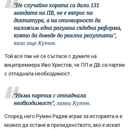
"Не случайно хората са дали 131
мандата на ПБ, не е въпрос на
диктатура, а на отговорност да
наложим една разумна съдебна реформа,
която да доведе до реални резултати",
каза още Кутев.
Той все пак не се съгласи с думите на
вицепремиера Иво Христов, че ПП и ДБ са партии
с отпаднала необходимост.
"Няма партия с отпаднала
необходимост",
заяви Кутев.
Според него Румен Радев играе за историята и е
можел да остане в президенството, ако е искал