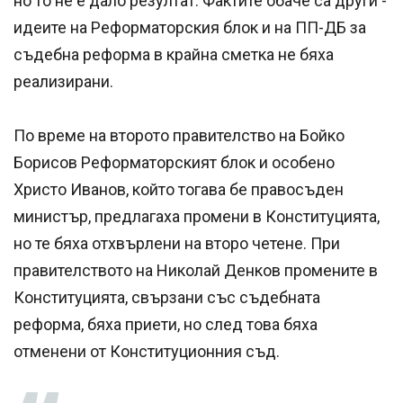
но то не е дало резултат. Фактите обаче са други -
идеите на Реформаторския блок и на ПП-ДБ за
съдебна реформа в крайна сметка не бяха
реализирани.
По време на второто правителство на Бойко
Борисов Реформаторският блок и особено
Христо Иванов, който тогава бе правосъден
министър, предлагаха промени в Конституцията,
но те бяха отхвърлени на второ четене. При
правителството на Николай Денков промените в
Конституцията, свързани със съдебната
реформа, бяха приети, но след това бяха
отменени от Конституционния съд.