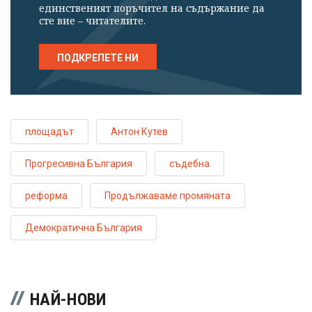
единственият поръчител на съдържание да
сте вие – читателите.
ПОДКРЕПЕТЕ НИ
площадът
Антон Кутев
Прогресивна България
съдебна
реформа
Продължаваме промяната
Демократична България
НАЙ-НОВИ