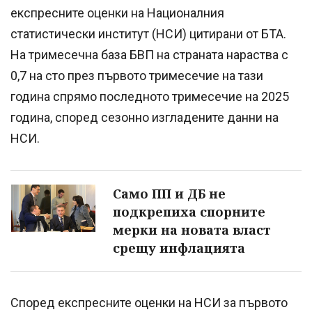
експресните оценки на Националния
статистически институт (НСИ) цитирани от БТА.
На тримесечна база БВП на страната нараства с
0,7 на сто през първото тримесечие на тази
година спрямо последното тримесечие на 2025
година, според сезонно изгладените данни на
НСИ.
Само ПП и ДБ не
подкрепиха спорните
мерки на новата власт
срещу инфлацията
Според експресните оценки на НСИ за първото