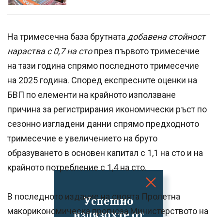
На тримесечна база брутната
добавена стойност
нараства с 0,7 на сто
през първото тримесечие
на тази година спрямо последното тримесечие
на 2025 година. Според експресните оценки на
БВП по елементи на крайното използване
причина за регистрирания икономически ръст по
сезонно изгладени данни спрямо предходното
тримесечие е увеличението на бруто
образуването в основен капитал с 1,1 на сто и на
крайното потребление с 1,4 на сто.
В последното издание на своята Пролетна
Успешно
макорикономическа прогноза Министерството на
излязохте от