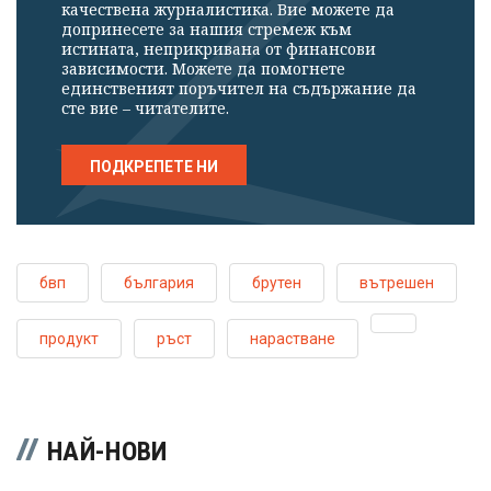
качествена журналистика. Вие можете да
допринесете за нашия стремеж към
истината, неприкривана от финансови
зависимости. Можете да помогнете
единственият поръчител на съдържание да
сте вие – читателите.
ПОДКРЕПЕТЕ НИ
бвп
българия
брутен
вътрешен
продукт
ръст
нарастване
НАЙ-НОВИ