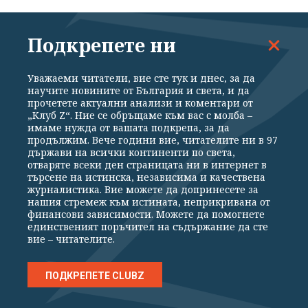
Петъчната молитва в Мека и бунтът на
статуквото *
Подкрепете ни
преди 35 мин
Уважаеми читатели, вие сте тук и днес, за да
научите новините от България и света, и да
прочетете актуални анализи и коментари от
Дъжд и гръмотевици в 4 области
„Клуб Z“. Ние се обръщаме към вас с молба –
имаме нужда от вашата подкрепа, за да
преди 43 мин
продължим. Вече години вие, читателите ни в 97
държави на всички континенти по света,
отваряте всеки ден страницата ни в интернет в
ДЕНЯТ В НЯКОЛКО РЕДА: дронът ни
търсене на истинска, независима и качествена
журналистика. Вие можете да допринесете за
изненада по бели гащ... пардон - тениски
нашия стремеж към истината, неприкривана от
финансови зависимости. Можете да помогнете
08.08.2026
единственият поръчител на съдържание да сте
вие – читателите.
Какво представлява "Майя"? Дронът
ПОДКРЕПЕТЕ CLUBZ
носи до 5 кг експлозив
08.08.2026