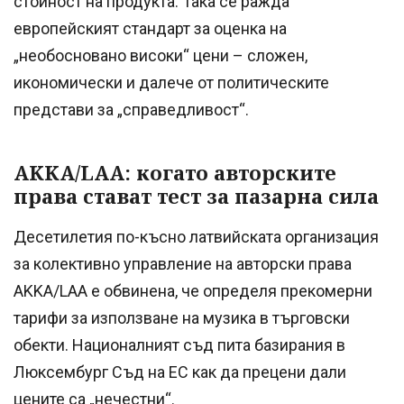
стойност на продукта. Така се ражда
европейският стандарт за оценка на
„необосновано високи“ цени – сложен,
икономически и далече от политическите
представи за „справедливост“.
AKKA/LAA: когато авторските
права стават тест за пазарна сила
Десетилетия по-късно латвийската организация
за колективно управление на авторски права
AKKA/LAA е обвинена, че определя прекомерни
тарифи за използване на музика в търговски
обекти. Националният съд пита базирания в
Люксембург Съд на ЕС как да прецени дали
цените са „нечестни“.