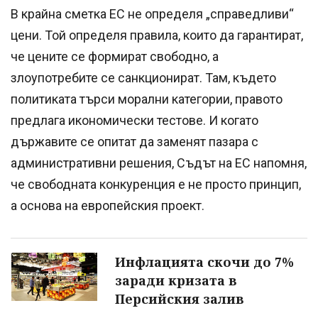
В крайна сметка ЕС не определя „справедливи“
цени. Той определя правила, които да гарантират,
че цените се формират свободно, а
злоупотребите се санкционират. Там, където
политиката търси морални категории, правото
предлага икономически тестове. И когато
държавите се опитат да заменят пазара с
административни решения, Съдът на ЕС напомня,
че свободната конкуренция е не просто принцип,
а основа на европейския проект.
Инфлацията скочи до 7%
заради кризата в
Персийския залив