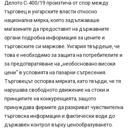
Делото C‑400/19 произтича от спор между
търговец и унгарските власти относно
национална мярка, която задължаваше
магазините да предоставят на държавните
органи подробна информация за цените и
търговските си маржове. Унгария твърдеше, че
това е необходимо за защита на потребителите и
за предотвратяване на „необосновано високи
цени“ в условията на пазарни сътресения.
Търговецът оспорва мярката, като твърди, че тя
нарушава свободното движение на стоки и
принципите на конкуренцията, защото
принуждава фирмите да разкриват чувствителна
търговска информация и фактически води до
държавен контрол върху ценообразуването.