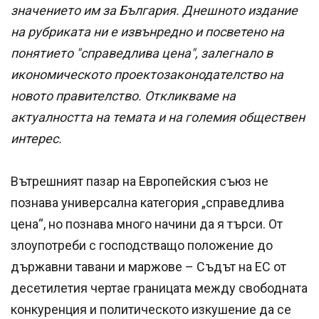
значението им за България. Днешното издание
на рубриката ни е извънредно и посветено на
понятието "справедлива цена", залегнало в
икономическото проектозаконодателство на
новото правителство. Откликваме на
актуалността на темата и на големия обществен
интерес.
Вътрешният пазар на Европейския съюз не
познава универсална категория „справедлива
цена“, но познава много начини да я търси. От
злоупотреби с господстващо положение до
държавни тавани и маржове – Съдът на ЕС от
десетилетия чертае границата между свободната
конкуренция и политическото изкушение да се