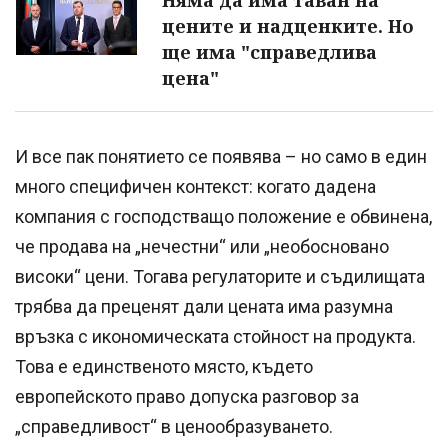
цените и надценките. Но
ще има "справедлива
цена"
И все пак понятието се появява – но само в един
много специфичен контекст: когато дадена
компания с господстващо положение е обвинена,
че продава на „нечестни“ или „необосновано
високи“ цени. Тогава регулаторите и съдилищата
трябва да преценят дали цената има разумна
връзка с икономическата стойност на продукта.
Това е единственото място, където
европейското право допуска разговор за
„справедливост“ в ценообразуването.