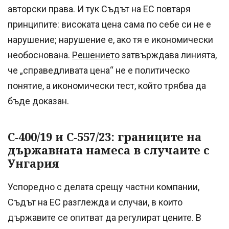
авторски права. И тук Съдът на ЕС повтаря
принципите: високата цена сама по себе си не е
нарушение; нарушение е, ако тя е икономически
необоснована.
Решението
затвърждава линията,
че „справедливата цена“ не е политическо
понятие, а икономически тест, който трябва да
бъде доказан.
C‑400/19 и C‑557/23: границите на
държавната намеса в случаите с
Унгария
Успоредно с делата срещу частни компании,
Съдът на ЕС разглежда и случаи, в които
държавите се опитват да регулират цените. В