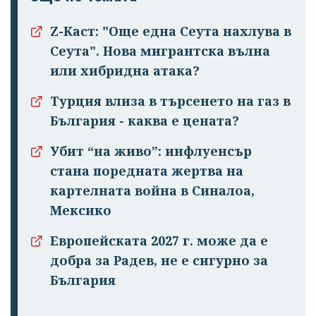
Z-Каст: "Още една Сеута нахлува в
Сеута". Нова мигрантска вълна
или хибридна атака?
Турция влиза в търсенето на газ в
България - каква е цената?
Убит “на живо”: инфлуенсър
стана поредната жертва на
картелната война в Синалоа,
Мексико
Европейската 2027 г. може да е
добра за Радев, не е сигурно за
България