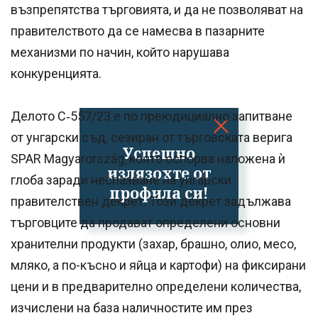
възпрепятства търговията, и да не позволяват на
правителството да се намесва в пазарните
механизми по начин, който нарушава
конкуренцията.
Делото C‑557/23 е по преюдициално запитване
от унгарски съд, сезиран от търговската верига
Успешно
SPAR Magyarország, която оспорва наложена ѝ
излязохте от
глоба заради неспазване на унгарски
профила си!
правителствен декрет. Този декрет задължава
търговците да продават определени основни
хранителни продукти (захар, брашно, олио, месо,
мляко, а по-късно и яйца и картофи) на фиксирани
цени и в предварително определени количества,
изчислени на база наличностите им през