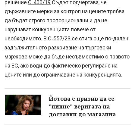
решение
C‑400/19
Съдът подчертава, че
държавните мерки за контрол на цените трябва
да бъдат строго пропорционални и да не
нарушават конкуренцията повече от
необходимото. В
C‑557/23
се стига още по-далеч:
задължителното разкриване на търговски
маржове може да бъде несъвместимо с правото
на ЕС, ако води до фактическо регулиране на
цените или до ограничаване на конкуренцията.
Йотова с призив да се
"пипне" веригата на
доставки до магазина