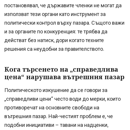
постановявал, че държавите членки не могат да
използват тези органи като инструмент за
политически контрол върху пазара. Същото важи
и за органите по конкуренция: те трябва да
действат без натиск, дори когато техните
решения са неудобни за правителството.
Кога търсенето на „справедлива
цена“ нарушава вътрешния пазар
Политическото изкушение да се говори за
„справедливи цени“ често води до мерки, които
противоречат на основните свободи на
вътрешния пазар. Най-честият проблем е, че
подобни инициативи – тавани на надценки,