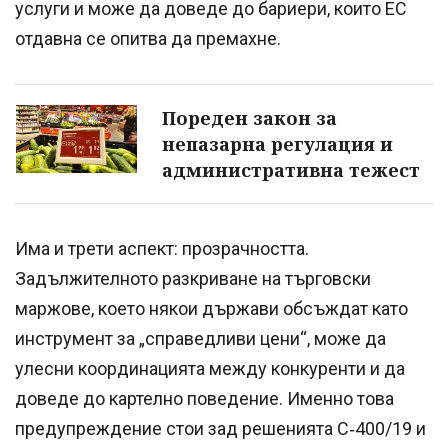
услуги и може да доведе до бариери, които ЕС
отдавна се опитва да премахне.
Пореден закон за
непазарна регулация и
административна тежест
Има и трети аспект: прозрачността.
Задължителното разкриване на търговски
маржове, което някои държави обсъждат като
инструмент за „справедливи цени“, може да
улесни координацията между конкуренти и да
доведе до картелно поведение. Именно това
предупреждение стои зад решенията C‑400/19 и