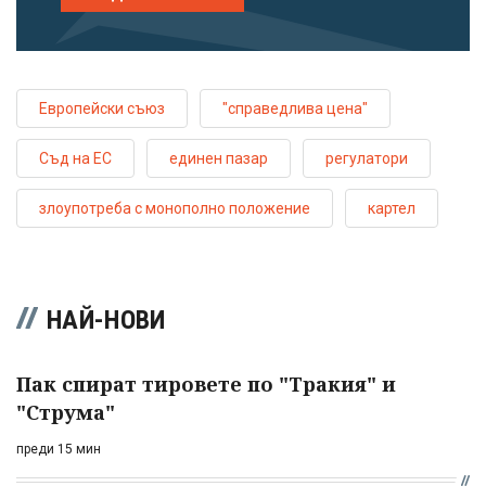
Европейски съюз
"справедлива цена"
Съд на ЕС
единен пазар
регулатори
злоупотреба с монополно положение
картел
НАЙ-НОВИ
Пак спират тировете по "Тракия" и
"Струма"
преди 15 мин