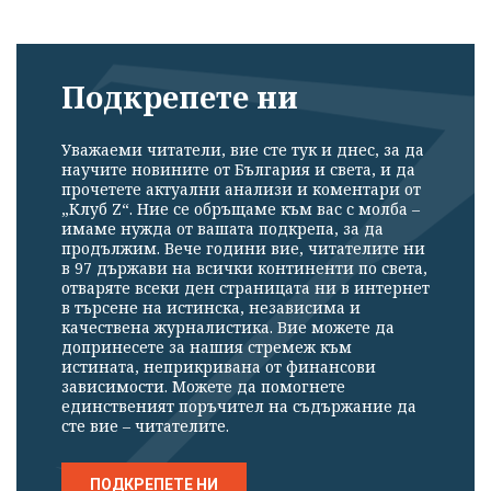
Подкрепете ни
Уважаеми читатели, вие сте тук и днес, за да
научите новините от България и света, и да
прочетете актуални анализи и коментари от
„Клуб Z“. Ние се обръщаме към вас с молба –
имаме нужда от вашата подкрепа, за да
продължим. Вече години вие, читателите ни
в 97 държави на всички континенти по света,
отваряте всеки ден страницата ни в интернет
в търсене на истинска, независима и
качествена журналистика. Вие можете да
допринесете за нашия стремеж към
истината, неприкривана от финансови
зависимости. Можете да помогнете
единственият поръчител на съдържание да
сте вие – читателите.
ПОДКРЕПЕТЕ НИ