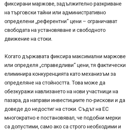
фиксирани маржове, задължително разкриване
на търговски тайни или административно
определени „референтни“ цени – ограничават
свободата на установяване и свободното
движение на стоки.
Когато държавата фиксира максимални маржове
или определя „справедливи“ цени, тя фактически
елиминира конкуренцията като механизъм за
определяне на стойността. Това може да
обезкуражи навлизането на нови участници на
пазара, да направи инвестициите по-рискови и да
доведе до недостиг на стоки. Съдът на ЕС
многократно е постановявал, че подобни мерки
са допустими, само ако са строго необходими и