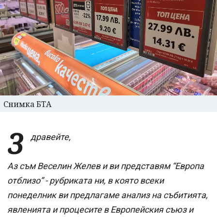
Снимка БТА
З
дравейте,
Аз съм Веселин Желев и ви представям “Европа
отблизо” - рубриката ни, в която всеки
понеделник ви предлагаме анализ на събитията,
явленията и процесите в Европейския съюз и