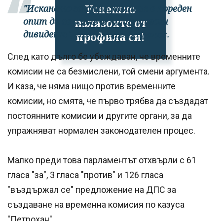
Успешно
"Искането за тази комисия е пореден
опит да се извлече политически
излязохте от
дивидент",
коментира Витанов.
профила си!
След като дълго бе убеждаван, че временните
комисии не са безмислени, той смени аргумента.
И каза, че няма нищо против временните
комисии, но смята, че първо трябва да създадат
постоянните комисии и другите органи, за да
упражняват нормален законодателен процес.
Малко преди това парламентът отхвърли с 61
гласа "за", 3 гласа "против" и 126 гласа
"въздържал се" предложение на ДПС за
създаване на временна комисия по казуса
"Петрохан".