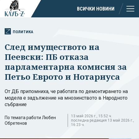
ВСИЧКИ НОВИНИ
ПОЛИТИКА
След имуществото на
Пеевски: ПБ отказа
парламентарна комисия за
Петьо Еврото и Нотариуса
От ДБ припомниха, че работата по демонтирането на
модела е задължение на мнозинството в Народното
събрание
13 май 2026 г., 15:52 ч.
По темата работи Любен
последна редакция 13 май 2026 г.,
Обретенов
16:23 ч.