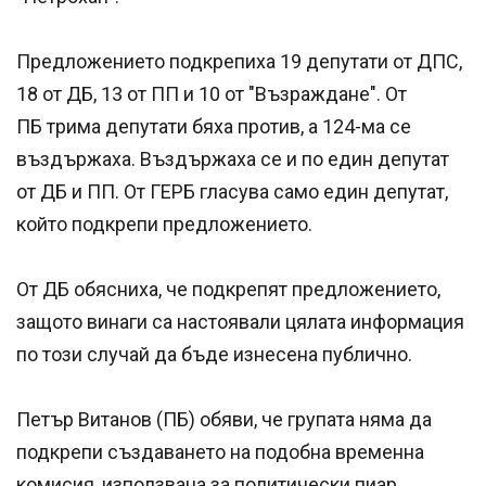
Предложението подкрепиха 19 депутати от ДПС,
18 от ДБ, 13 от ПП и 10 от "Възраждане". От
ПБ трима депутати бяха против, а 124-ма се
въздържаха. Въздържаха се и по един депутат
от ДБ и ПП. От ГЕРБ гласува само един депутат,
който подкрепи предложението.
От ДБ обясниха, че подкрепят предложението,
защото винаги са настоявали цялата информация
по този случай да бъде изнесена публично.
Петър Витанов (ПБ) обяви, че групата няма да
подкрепи създаването на подобна временна
комисия, използвана за политически пиар.