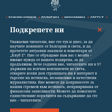
ВСИЧКИ НОВИНИ
ПОЛИТИКА
ИКОНОМИКА
СВЕТЪТ
Подкрепете ни
СПОРТ
КУЛТУРА
ТЕХНОЛОГИИ
КАЛЕЙДОСКОП
МНЕНИЯ
Уважаеми читатели, вие сте тук и днес, за да
научите новините от България и света, и да
прочетете актуални анализи и коментари от
„Клуб Z“. Ние се обръщаме към вас с молба –
имаме нужда от вашата подкрепа, за да
продължим. Вече години вие, читателите ни в 97
Общи условия
Политика за поверителност
държави на всички континенти по света,
отваряте всеки ден страницата ни в интернет в
Реклама
Партньори
Контакти
За Клуб Z
търсене на истинска, независима и качествена
Екип
Подкрепете ни
журналистика. Вие можете да допринесете за
нашия стремеж към истината, неприкривана от
финансови зависимости. Можете да помогнете
единственият поръчител на съдържание да сте
Издател на www.clubz.bg е „Клуб Зебра Медия“ ЕООД, София, ул. "Алеко
вие – читателите.
Константинов" 3. Всички права запазени 2026 „Клуб Зебра Медия“
ЕООД.
Препечатването на материали, снимки и видео от www.clubz.bg без
разрешение ще бъде преследвано по съдебен път, съгласно