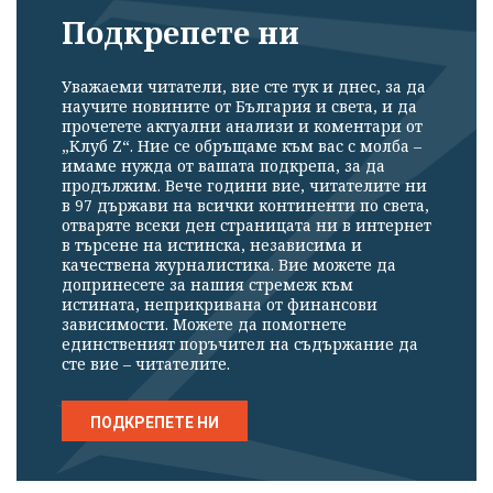
Подкрепете ни
Уважаеми читатели, вие сте тук и днес, за да
научите новините от България и света, и да
прочетете актуални анализи и коментари от
„Клуб Z“. Ние се обръщаме към вас с молба –
имаме нужда от вашата подкрепа, за да
продължим. Вече години вие, читателите ни
в 97 държави на всички континенти по света,
отваряте всеки ден страницата ни в интернет
в търсене на истинска, независима и
качествена журналистика. Вие можете да
допринесете за нашия стремеж към
истината, неприкривана от финансови
зависимости. Можете да помогнете
единственият поръчител на съдържание да
сте вие – читателите.
ПОДКРЕПЕТЕ НИ