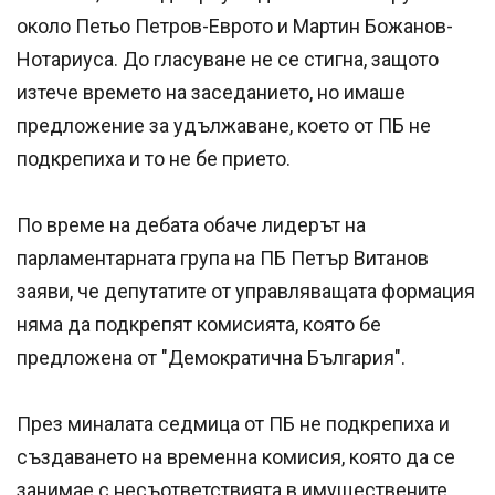
около Петьо Петров-Еврото и Мартин Божанов-
Нотариуса. До гласуване не се стигна, защото
изтече времето на заседанието, но имаше
предложение за удължаване, което от ПБ не
подкрепиха и то не бе прието.
По време на дебата обаче лидерът на
парламентарната група на ПБ Петър Витанов
заяви, че депутатите от управляващата формация
няма да подкрепят комисията, която бе
предложена от "Демократична България".
През миналата седмица от ПБ не подкрепиха и
създаването на временна комисия, която да се
занимае с несъответствията в имуществените