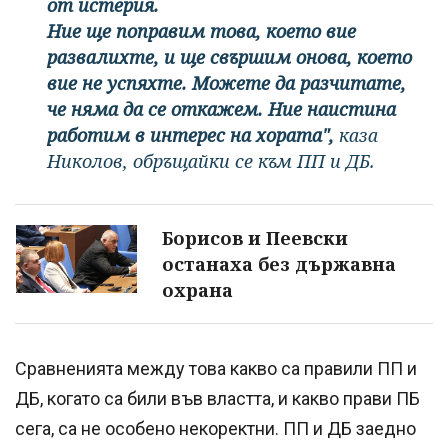
от истерия.
Ние ще поправим това, което вие
развалихте, и ще свършим онова, което
вие не успяхте. Можете да разчитате,
че няма да се откажем. Ние наистина
работим в интерес на хората",
каза
Николов, обръщайки се към ПП и ДБ.
Борисов и Пеевски
останаха без държавна
охрана
Сравненията между това какво са правили ПП и
ДБ, когато са били във властта, и какво прави ПБ
сега, са не особено некоректни. ПП и ДБ заедно