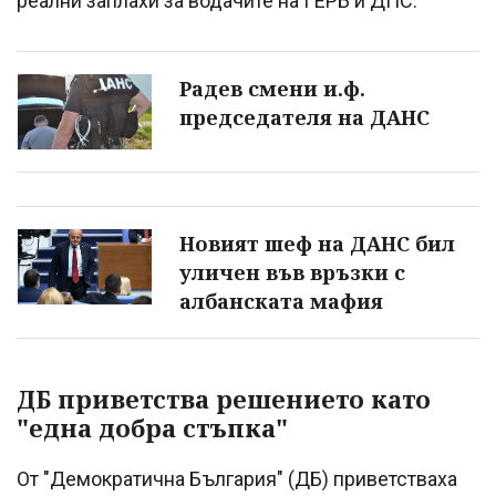
реални заплахи за водачите на ГЕРБ и ДПС.
Радев смени и.ф.
председателя на ДАНС
Новият шеф на ДАНС бил
уличен във връзки с
албанската мафия
ДБ приветства решението като
"една добра стъпка"
От "Демократична България" (ДБ) приветстваха