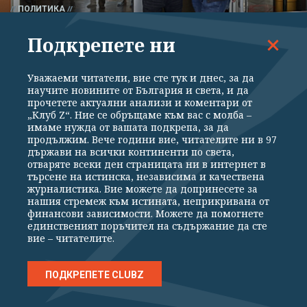
ПОЛИТИКА
Областният шеф на ДПС в Бургас - Христо
Подкрепете ни
"Широката" вече е с обвинение
Уважаеми читатели, вие сте тук и днес, за да
научите новините от България и света, и да
прочетете актуални анализи и коментари от
„Клуб Z“. Ние се обръщаме към вас с молба –
имаме нужда от вашата подкрепа, за да
продължим. Вече години вие, читателите ни в 97
държави на всички континенти по света,
отваряте всеки ден страницата ни в интернет в
търсене на истинска, независима и качествена
журналистика. Вие можете да допринесете за
нашия стремеж към истината, неприкривана от
финансови зависимости. Можете да помогнете
единственият поръчител на съдържание да сте
вие – читателите.
ПОЛИТИКА
Министърката на енергетиката: Големият
ПОДКРЕПЕТЕ CLUBZ
проблем не е "Боташ", а "Топлофикация