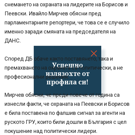
снемането на охраната на лидерите на Борисов и
Пеевски. Ивайло Мирчев обясни пред
парламентарните репортери, че това се е случило
именно заради смяната на председателя на
ДАНС.
Според ДБ обаче както поставянето, така и
Успешно
премахването на охраната са политически, а не
излязохте от
професионални решения.
профила си!
Мирчев обясни, че преди повече от година са
изнесли факти, че охраната на Пеевски и Борисов
е била поставена по фалшив сигнал за агенти на
руското ГРУ, които били дошли в България с цел
покушение над политически лидери.