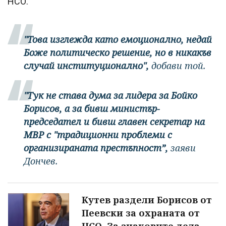
НСО.
"Това изглежда като емоционално, недай
Боже политическо решение, но в никакъв
случай институционално",
добави той.
"Тук не става дума за лидера за Бойко
Борисов, а за бивш министър-
председател и бивш главен секретар на
МВР с "традиционни проблеми с
организираната престъпност”,
заяви
Дончев.
Кутев раздели Борисов от
Пеевски за охраната от
НСО. За знаковите дела -