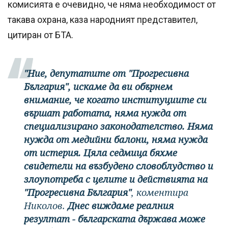
комисията е очевидно, че няма необходимост от
такава охрана, каза народният представител,
цитиран от БТА.
"Ние, депутатите от "Прогресивна
България", искаме да ви обърнем
внимание, че когато институциите си
вършат работата, няма нужда от
специализирано законодателство. Няма
нужда от медийни балони, няма нужда
от истерия. Цяла седмица бяхме
свидетели на възбудено словоблудство и
злоупотреба с целите и действията на
"Прогресивна България"
, коментира
Николов.
Днес виждаме реалния
резултат - българската държава може