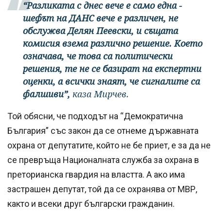
“Разликата с днес вече е само една -
шефът на ДАНС вече е различен, не
обслужва Делян Пеевски, и същата
комисия взема различно решение. Което
означава, че това са политически
решения, те не се базират на експертни
оценки, а всички знаят, че сигналите са
фалшиви”,
каза Мирчев.
Той обясни, че подходът на “Демократична
България” със закон да се отнеме държавната
охрана от депутатите, който не бе приет, е за да не
се превръща Националната служба за охрана в
преторианска гвардия на властта. А ако има
застрашен депутат, той да се охранява от МВР,
както и всеки друг български гражданин.