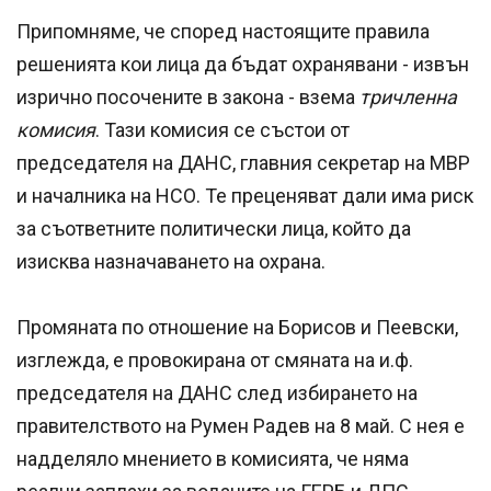
Припомняме, че според настоящите правила
решенията кои лица да бъдат охранявани - извън
изрично посочените в закона - взема
тричленна
комисия
. Тази комисия се състои от
председателя на ДАНС, главния секретар на МВР
и началника на НСО. Те преценяват дали има риск
за съответните политически лица, който да
изисква назначаването на охрана.
Промяната по отношение на Борисов и Пеевски,
изглежда, е провокирана от смяната на и.ф.
председателя на ДАНС след избирането на
правителството на Румен Радев на 8 май. С нея е
надделяло мнението в комисията, че няма