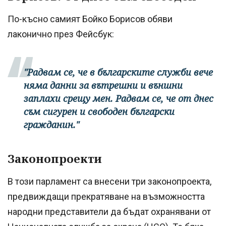
По-късно самият Бойко Борисов обяви
лаконично през Фейсбук:
"Радвам се, че в българските служби вече
няма данни за вътрешни и външни
заплахи срещу мен. Радвам се, че от днес
съм сигурен и свободен български
гражданин."
Законопроекти
В този парламент са внесени три законопроекта,
предвиждащи прекратяване на възможността
народни представители да бъдат охранявани от