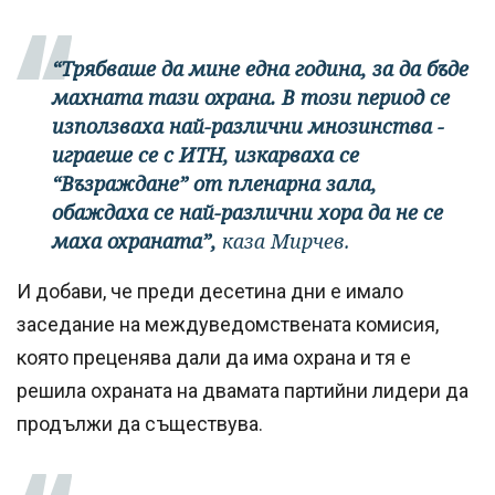
“Трябваше да мине една година, за да бъде
махната тази охрана. В този период се
използваха най-различни мнозинства -
играеше се с ИТН, изкарваха се
“Възраждане” от пленарна зала,
обаждаха се най-различни хора да не се
маха охраната”,
каза Мирчев.
И добави, че преди десетина дни е имало
заседание на междуведомствената комисия,
която преценява дали да има охрана и тя е
решила охраната на двамата партийни лидери да
продължи да съществува.