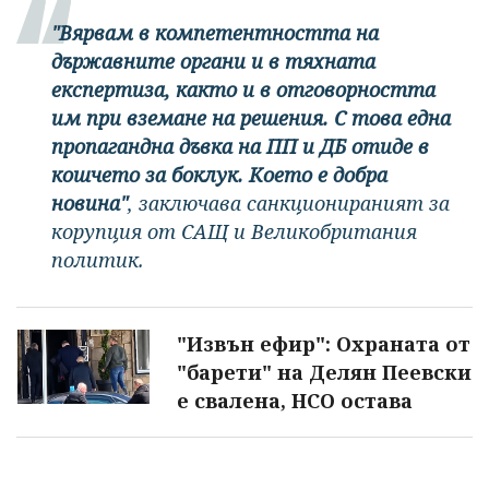
"Вярвам в компетентността на
държавните органи и в тяхната
експертиза, както и в отговорността
им при вземане на решения. С това една
пропагандна дъвка на ПП и ДБ отиде в
кошчето за боклук. Което е добра
новина"
, заключава санкционираният за
корупция от САЩ и Великобритания
политик.
"Извън ефир": Охраната от
"барети" на Делян Пеевски
е свалена, НСО остава