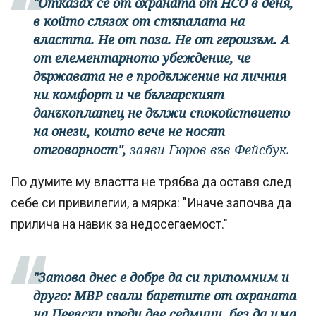
"Отказах се от охраната от НСО в деня,
в който слязох от стъпалата на
властта. Не от поза. Не от героизъм. А
от елементарното убеждение, че
държавата не е продължение на личния
ни комфорт и че българският
данъкоплатец не дължи спокойствието
на онези, които вече не носят
отговорност",
заяви Гюров във Фейсбук.
По думите му властта не трябва да оставя след
себе си привилегии, а мярка: "Иначе започва да
прилича на навик за недосегаемост."
"Затова днес е добре да си припомним и
друго: МВР свали баретите от охраната
на Пеевски преди две седмици, без да има