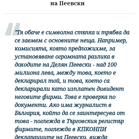
на Пеевски
"Тя обаче е символна стъпка и трябва да
се заемем с основните неща. Например,
комисията, която предложихме, за
установяване огромната разлика в
доходите на Делян Пеевски - над 100
милиона лева, между това, което е
декларирал той, и това, което са
декларирали като изплатен дивидент
неговите фирми. Това е проверка по
документи. Ако има журналист в
България, който да се заинтересува от
това - поглежда в Търговския регистър
фирмите, поглежда в КПКОНПИ
декларациите на Пеевски, вижда