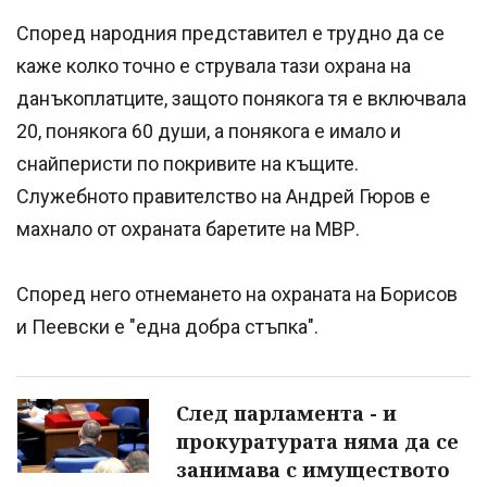
Според народния представител е трудно да се
каже колко точно е струвала тази охрана на
данъкоплатците, защото понякога тя е включвала
20, понякога 60 души, а понякога е имало и
снайперисти по покривите на къщите.
Служебното правителство на Андрей Гюров е
махнало от охраната баретите на МВР.
Според него отнемането на охраната на Борисов
и Пеевски е "една добра стъпка".
След парламента - и
прокуратурата няма да се
занимава с имуществото