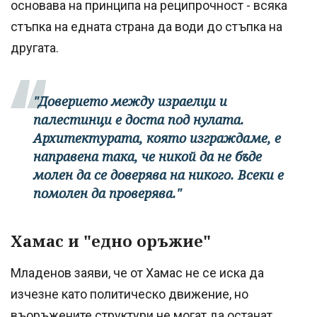
основава на принципа на реципрочност - всяка
стъпка на едната страна да води до стъпка на
другата.
"Доверието между израелци и
палестинци е доста под нулата.
Архитектурата, която изграждаме, е
направена така, че никой да не бъде
молен да се доверява на никого. Всеки е
помолен да проверява."
Хамас и "едно оръжие"
Младенов заяви, че от Хамас не се иска да
изчезне като политическо движение, но
въоръжените структури не могат да останат