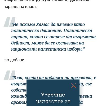
паралелна власт.
"Не искаме Хамас да изчезне като
политическо движение. Политическа
партия, която се отрече от въоръжена
дейност, може да се състезава на
национални палестински избори."
Но добави:
"Това, което не подлежи на преговори, е
въоръжени фракции или милиции, със
собствени военни системи за
Успешно
командване и контрол, със собствени
излязохте от
арсенали или тунелни мрежи, да