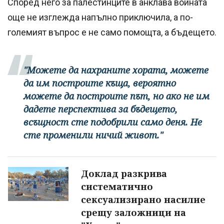
Според него за палестинците в анклава войната
още не изглежда напълно приключила, а по-
големият въпрос е не само помощта, а бъдещето.
"Можете да нахраните хората, можете
да им построите къща, вероятно
можете да построите път, но ако не им
дадете перспектива за бъдещето,
всъщност сте подобрили само деня. Не
сте променили ничий живот."
Доклад разкрива
систематично
сексуализирано насилие
срещу заложници на