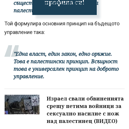
профила си!
съществуват редом до преходна
палестинска власт."
Той формулира основния принцип на бъдещото
управление така:
"Една власт, един закон, едно оръжие.
Това е палестински принцип. Всъщност
това е универсален принцип на доброто
управление.
Израел свали обвиненията
срещу петима войници за
сексуално насилие с нож
над палестинец (ВИДЕО)