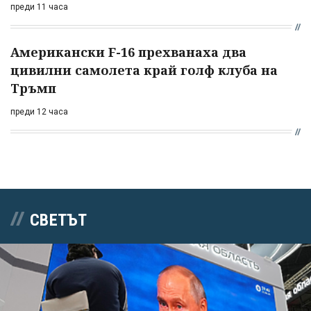
преди 11 часа
Американски F-16 прехванаха два
цивилни самолета край голф клуба на
Тръмп
преди 12 часа
СВЕТЪТ