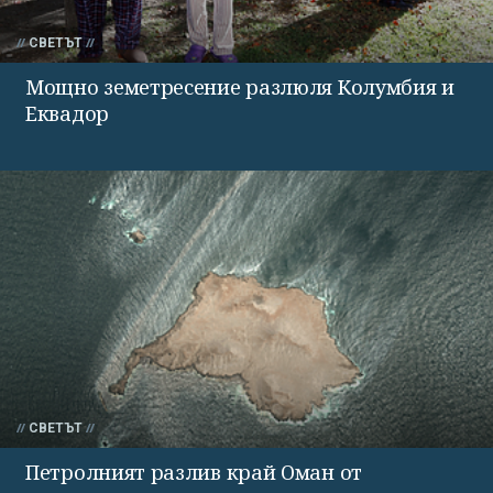
СВЕТЪТ
Мощно земетресение разлюля Колумбия и
Еквадор
СВЕТЪТ
Петролният разлив край Оман от