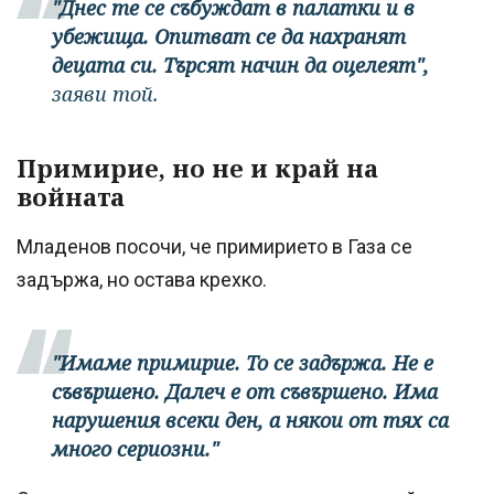
"Днес те се събуждат в палатки и в
убежища. Опитват се да нахранят
децата си. Търсят начин да оцелеят",
заяви той.
Примирие, но не и край на
войната
Младенов посочи, че примирието в Газа се
задържа, но остава крехко.
"Имаме примирие. То се задържа. Не е
съвършено. Далеч е от съвършено. Има
нарушения всеки ден, а някои от тях са
много сериозни."