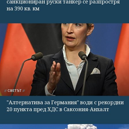
санкциониран руски танкер се разпростря
на 390 кв. км
СВЕТЪТ
"Алтернатива за Германия" води с рекордни
20 пункта пред ХДС в Саксония-Анхалт