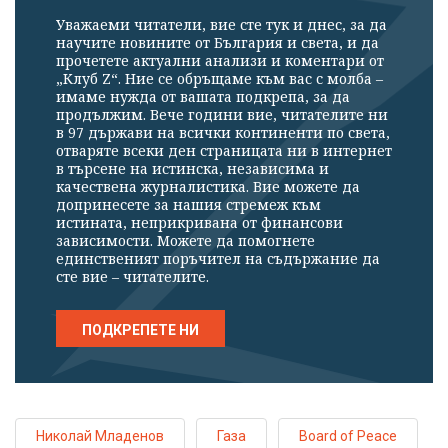
Уважаеми читатели, вие сте тук и днес, за да
научите новините от България и света, и да
прочетете актуални анализи и коментари от
„Клуб Z“. Ние се обръщаме към вас с молба –
имаме нужда от вашата подкрепа, за да
продължим. Вече години вие, читателите ни
в 97 държави на всички континенти по света,
отваряте всеки ден страницата ни в интернет
в търсене на истинска, независима и
качествена журналистика. Вие можете да
допринесете за нашия стремеж към
истината, неприкривана от финансови
зависимости. Можете да помогнете
единственият поръчител на съдържание да
сте вие – читателите.
ПОДКРЕПЕТЕ НИ
Николай Младенов
Газа
Board of Peace