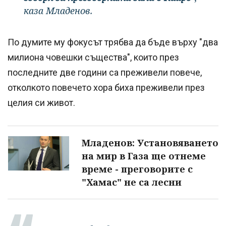
каза Младенов.
По думите му фокусът трябва да бъде върху "два
милиона човешки същества", които през
последните две години са преживели повече,
отколкото повечето хора биха преживели през
целия си живот.
Младенов: Установяването
на мир в Газа ще отнеме
време - преговорите с
"Хамас" не са лесни