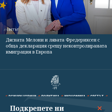
СВЕТЪТ
Дясната Мелони и лявата Фредериксен с
обща декларация срещу неконтролираната
имиграция в Европа
ВСИЧКИ НОВИНИ
ПОЛИТИКА
ИКОНОМИКА
СВЕТЪТ
Подкрепете ни
СПОРТ
КУЛТУРА
ТЕХНОЛОГИИ
КАЛЕЙДОСКОП