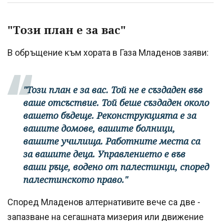
"Този план е за вас"
В обръщение към хората в Газа Младенов заяви:
"Този план е за вас. Той не е създаден във
ваше отсъствие. Той беше създаден около
вашето бъдеще. Реконструкцията е за
вашите домове, вашите болници,
вашите училища. Работните места са
за вашите деца. Управлението е във
ваши ръце, водено от палестинци, според
палестинското право."
Според Младенов алтернативите вече са две -
запазване на сегашната мизерия или движение