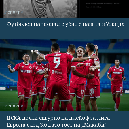
СПОРТ
Футболен национал е убит с павета в Уганда
СПОРТ
ЦСКА почти сигурно на плейоф за Лига
Европа след 3:0 като гост на „Макаби“