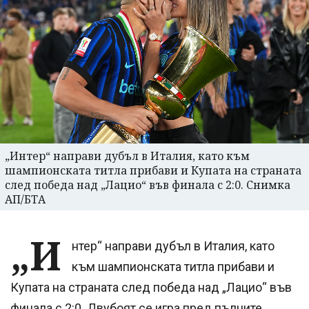
„Интер“ направи дубъл в Италия, като към
шампионската титла прибави и Купата на страната
след победа над „Лацио“ във финала с 2:0. Снимка
АП/БТА
„И
нтер“ направи дубъл в Италия, като
към шампионската титла прибави и
Купата на страната след победа над „Лацио“ във
финала с 2:0. Двубоят се игра пред пълните