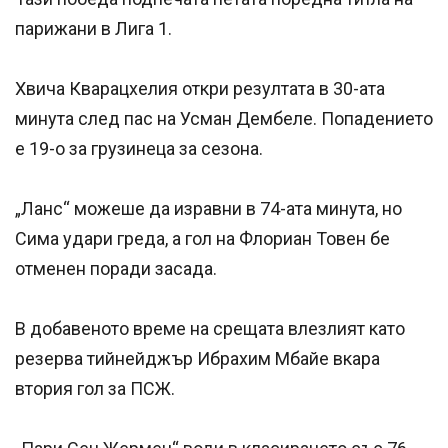
парижани в Лига 1.
Хвича Кварацхелия откри резултата в 30-ата
минута след пас на Усман Дембеле. Попадението
е 19-о за грузинеца за сезона.
„Ланс“ можеше да изравни в 74-ата минута, но
Сима удари греда, а гол на Флориан Товен бе
отменен поради засада.
В добавеното време на срещата влезлият като
резерва тийнейджър Ибрахим Мбайе вкара
втория гол за ПСЖ.