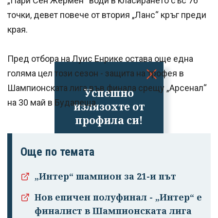
„Пари Сен Жермен“ води в класирането със 76
точки, девет повече от втория „Ланс“ кръг преди
края.
Пред отбора на Луис Енрике остава още една
голяма цел този сезон - защита на трофея в
Шампионската лига във финала срещу „Арсенал“
Успешно
на 30 май в Будапеща.
излязохте от
профила си!
Още по темата
„Интер“ шампион за 21-и път
Нов епичен полуфинал - „Интер“ е
финалист в Шампионската лига