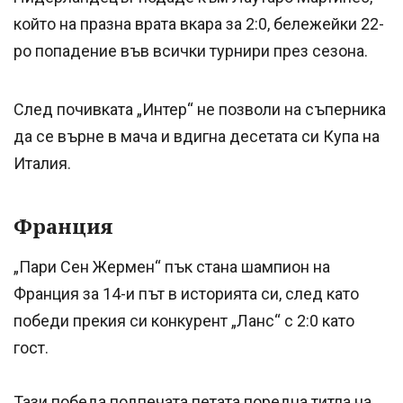
който на празна врата вкара за 2:0, бележейки 22-
ро попадение във всички турнири през сезона.
След почивката „Интер“ не позволи на съперника
да се върне в мача и вдигна десетата си Купа на
Италия.
Франция
„Пари Сен Жермен“ пък стана шампион на
Франция за 14-и път в историята си, след като
победи прекия си конкурент „Ланс“ с 2:0 като
гост.
Тази победа подпечата петата поредна титла на