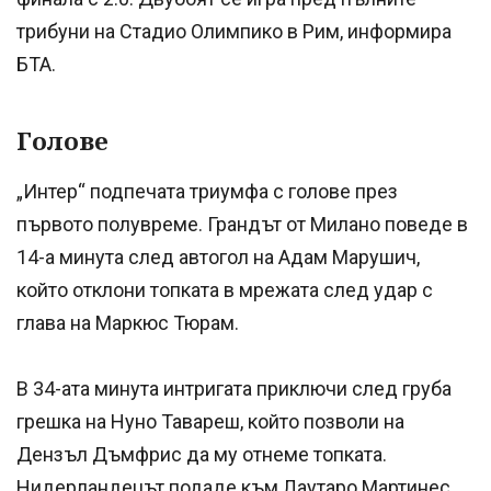
трибуни на Стадио Олимпико в Рим, информира
БТА.
Голове
„Интер“ подпечата триумфа с голове през
първото полувреме. Грандът от Милано поведе в
14-а минута след автогол на Адам Марушич,
който отклони топката в мрежата след удар с
глава на Маркюс Тюрам.
В 34-ата минута интригата приключи след груба
грешка на Нуно Тавареш, който позволи на
Дензъл Дъмфрис да му отнеме топката.
Нидерландецът подаде към Лаутаро Мартинес,