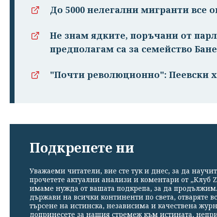
До 5000 нелегални мигранти все о
Не знам ядките, поръчани от парла
предполагам са за семейство Бан
"Почти революционно": Пеевски х
Подкрепете ни
Уважаеми читатели, вие сте тук и днес, за да научит
прочетете актуални анализи и коментари от „Клуб Z
имаме нужда от вашата подкрепа, за да продължим. 
държави на всички континенти по света, отваряте в
търсене на истинска, независима и качествена жур
допринесете за нашия стремеж към истината, непр