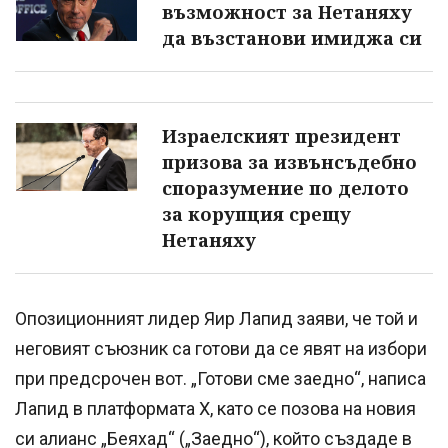
възможност за Нетаняху
да възстанови имиджа си
Израелският президент
призова за извънсъдебно
споразумение по делото
за корупция срещу
Нетаняху
Опозиционният лидер Яир Лапид заяви, че той и
неговият съюзник са готови да се явят на избори
при предсрочен вот. „Готови сме заедно“, написа
Лапид в платформата X, като се позова на новия
си алианс „Беяхад“ („Заедно“), който създаде в