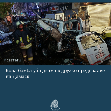
СВЕТЪТ
Кола бомба уби двама в друзко предградие
на Дамаск