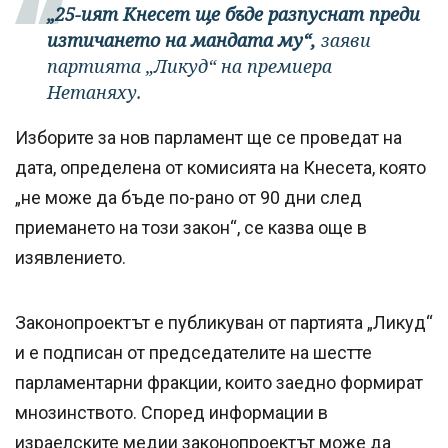
„25-ият Кнесет ще бъде разпуснат преди
изтичането на мандата му“,
заяви
партията „Ликуд“ на премиера
Нетаняху.
Изборите за нов парламент ще се проведат на
дата, определена от комисията на Кнесета, която
„не може да бъде по-рано от 90 дни след
приемането на този закон“, се казва още в
изявлението.
Законопроектът е публикуван от партията „Ликуд“
и е подписан от председателите на шестте
парламентарни фракции, които заедно формират
мнозинството. Според информации в
израелските медии законопроектът може да