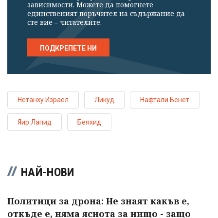
зависимости. Можете да помогнете
единственият поръчител на съдържание да
сте вие – читателите.
ПОДКРЕПЕТЕ НИ
Нетанху Израел
Ликуд
Нафтали Бенет
Яир Лапид
Беяхид
НАЙ-НОВИ
Политици за дрона: Не знаят какъв е,
откъде е, няма яснота за нищо - защо