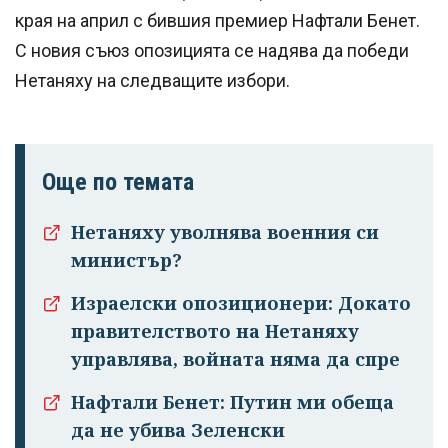
края на април с бившия премиер Нафтали Бенет.
С новия съюз опозицията се надява да победи
Нетаняху на следващите избори.
Още по темата
Успешно
Нетаняху уволнява военния си
излязохте от
министър?
профила си!
Израелски опозиционери: Докато
правителството на Нетаняху
управлява, войната няма да спре
Нафтали Бенет: Путин ми обеща
да не убива Зеленски