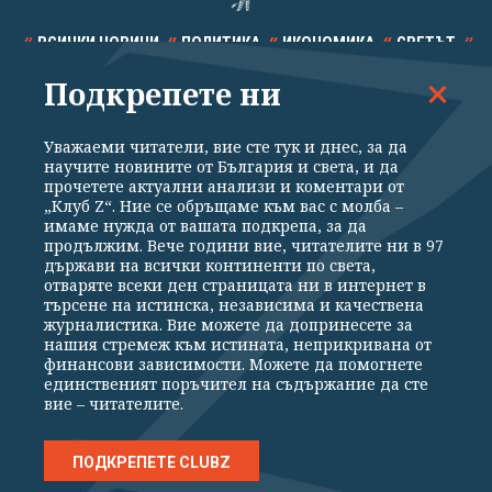
ВСИЧКИ НОВИНИ
ПОЛИТИКА
ИКОНОМИКА
СВЕТЪТ
Подкрепете ни
СПОРТ
КУЛТУРА
ТЕХНОЛОГИИ
КАЛЕЙДОСКОП
МНЕНИЯ
Уважаеми читатели, вие сте тук и днес, за да
научите новините от България и света, и да
прочетете актуални анализи и коментари от
„Клуб Z“. Ние се обръщаме към вас с молба –
имаме нужда от вашата подкрепа, за да
продължим. Вече години вие, читателите ни в 97
Общи условия
Политика за поверителност
държави на всички континенти по света,
отваряте всеки ден страницата ни в интернет в
Реклама
Партньори
Контакти
За Клуб Z
търсене на истинска, независима и качествена
Екип
Подкрепете ни
журналистика. Вие можете да допринесете за
нашия стремеж към истината, неприкривана от
финансови зависимости. Можете да помогнете
единственият поръчител на съдържание да сте
Издател на www.clubz.bg е „Клуб Зебра Медия“ ЕООД, София, ул. "Алеко
вие – читателите.
Константинов" 3. Всички права запазени 2026 „Клуб Зебра Медия“
ЕООД.
Препечатването на материали, снимки и видео от www.clubz.bg без
разрешение ще бъде преследвано по съдебен път, съгласно
ПОДКРЕПЕТЕ CLUBZ
ОБЩИТЕ УСЛОВИЯ