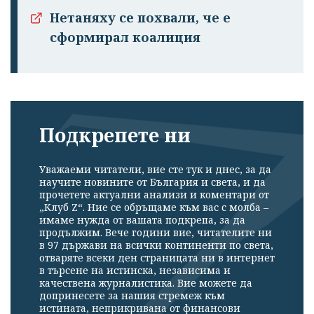
Нетаняху се похвали, че е
сформирал коалиция
Подкрепете ни
Уважаеми читатели, вие сте тук и днес, за да
научите новините от България и света, и да
прочетете актуални анализи и коментари от
„Клуб Z“. Ние се обръщаме към вас с молба –
имаме нужда от вашата подкрепа, за да
продължим. Вече години вие, читателите ни
в 97 държави на всички континенти по света,
отваряте всеки ден страницата ни в интернет
в търсене на истинска, независима и
качествена журналистика. Вие можете да
допринесете за нашия стремеж към
истината, неприкривана от финансови