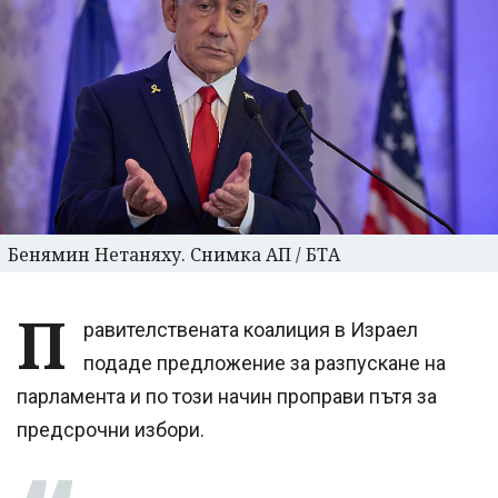
Бенямин Нетаняху. Снимка АП / БТА
П
равителствената коалиция в Израел
подаде предложение за разпускане на
парламента и по този начин проправи пътя за
предсрочни избори.