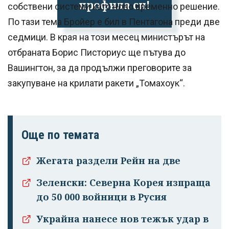
профила си!
собствени системи като ново временно решение.
По тази тема Бройер е бил в Пентагона преди две
седмици. В края на този месец министърът на
отбраната Борис Писториус ще пътува до
Вашингтон, за да продължи преговорите за
закупуване на крилати ракети „Томахоук“.
Още по темата
Жегата раздели Рейн на две
Зеленски: Северна Корея изпраща
до 50 000 войници в Русия
Украйна нанесе нов тежък удар в