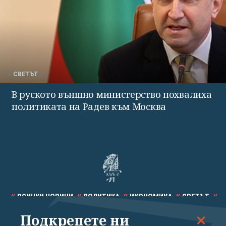
СВЕТЪТ
В руското външно министерство похвалиха
политиката на Радев към Москва
ВСИЧКИ НОВИНИ
ПОЛИТИКА
ИКОНОМИКА
СВЕТЪТ
Подкрепете ни
СПОРТ
КУЛТУРА
ТЕХНОЛОГИИ
КАЛЕЙДОСКОП