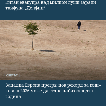
Китай евакуира над милион души заради
тайфуна „Делфин“
СВЕТЪТ
Западна Европа прегря: нов рекорд за юни–
юли, а 2026 може да стане най‑горещата
година