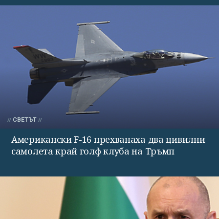
СВЕТЪТ
Американски F-16 прехванаха два цивилни
самолета край голф клуба на Тръмп