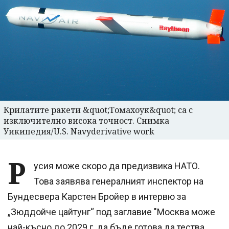
Крилатите ракети &quot;Томахоук&quot; са с
изключително висока точност. Снимка
Уикипедия/U.S. Navyderivative work
Р
усия може скоро да предизвика НАТО.
Това заявява генералният инспектор на
Бундесвера Карстен Бройер в интервю за
„Зюддойче цайтунг“ под заглавие "Москва може
най-късно до 2029 г. да бъде готова да тества