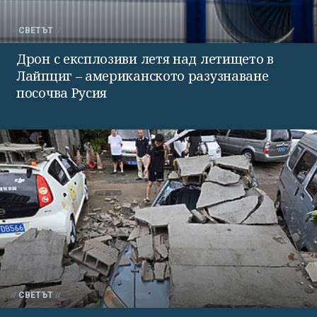
СВЕТЪТ
Дрон с експлозиви летя над летището в
Лайпциг – американското разузнаване
посочва Русия
СВЕТЪТ