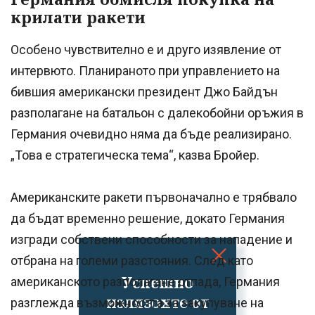
крилати ракети
Особено чувствително е и друго изявление от
интервюто. Планираното при управлението на
бившия американски президент Джо Байдън
разполагане на батальон с далекобойни оръжия в
Германия очевидно няма да бъде реализирано.
„Това е стратегическа тема“, казва Бройер.
Американските ракети първоначално е трябвало
да бъдат временно решение, докато Германия
изгради собствени способности за нападение и
отбрана на големи разстояния. След като
Успешно
американското разполагане отпада, Германия
излязохте от
разглежда възможността за закупуване на