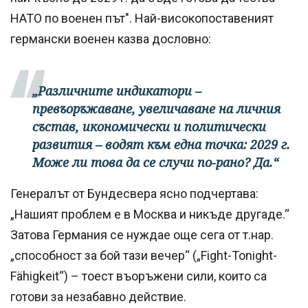
НАТО по военен път". Най-високопоставеният
германски военен казва дословно:
„Различните индикатори –
превъоръжаване, увеличаване на личния
състав, икономически и политически
развития – водят към една точка: 2029 г.
Може ли това да се случи по-рано? Да.“
Генералът от Бундесвера ясно подчертава:
„Нашият проблем е в Москва и никъде другаде.“
Затова Германия се нуждае още сега от т.нар.
„способност за бой тази вечер“ („Fight-Tonight-
Fähigkeit“) – тоест въоръжени сили, които са
готови за незабавно действие.