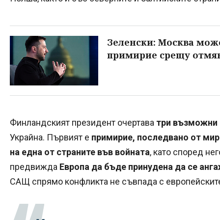
Зеленски: Москва мож
примирие срещу отмян
Финландският президент очертава
три възможни
Украйна. Първият е
примирие, последвано от ми
на една от страните във войната
, като според не
предвижда
Европа да бъде принудена да се анг
САЩ спрямо конфликта не съвпада с европейските