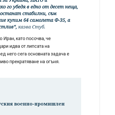
о го убедя в едно от десет неща,
 останат стабилни, съм
ие купим 64 самолета Ф-35, а
стлив“,
казва Стуб.
 Иран, като посочва, че
ари идва от липсата на
д него сега основната задача е
иво прекратяване на огъня.
руския военно-промишлен