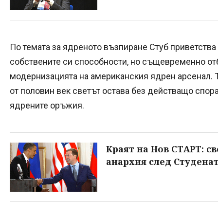
По темата за ядреното възпиране Стуб приветства
собствените си способности, но същевременно отб
модернизацията на американския ядрен арсенал. Т
от половин век светът остава без действащо спор
ядрените оръжия.
Краят на Нов СТАРТ: с
анархия след Студена