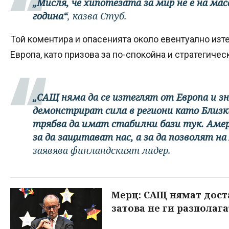
„Мисля, че хипотезата за мир не е на мас
година“
, казва Стуб.
Той коментира и опасенията около евентуално изт
Европа, като призова за по-спокойна и стратегичес
„САЩ няма да се изтеглят от Европа и зн
демонстрират сила в региони като Близки
трябва да имат стабилни бази тук. Амери
за да защитават нас, а за да позволят на
заявява финландският лидер.
Мерц: САЩ нямат дост
затова не ги разполага