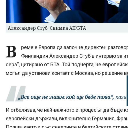
Александер Стуб. Снимка АП/БТА
В
реме е Европа да започне директен разговор
Финландия Александер Стуб в интервю за и
сера“, цитирано от БТА. Той подчерта, че европей
могъл да установи контакт с Москва, но решение в
„Все още не знаем кой ще бъде това“,
казв
И отбелязва, че най-важното е процесът да бъде
европейски държави, включително Германия, Фран
Полша, както и със северните и балтийските страни