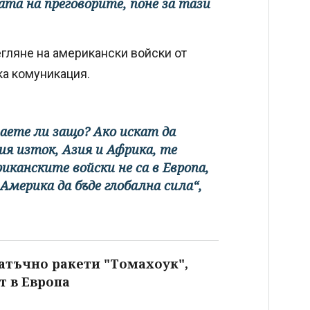
ата на преговорите, поне за тази
егляне на американски войски от
ка комуникация.
аете ли защо? Ако искат да
я изток, Азия и Африка, те
канските войски не са в Европа,
 Америка да бъде глобална сила“,
атъчно ракети "Томахоук",
т в Европа