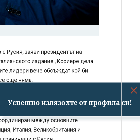
 с Русия, заяви президентът на
талианското издание „Кориере дела
ските лидери вече обсъждат кой би
се още няма.
Успешно излязохте от профила си!
а Стуб.
 координиран между основните
ция, Италия, Великобритания и
, граничещи с Русия.