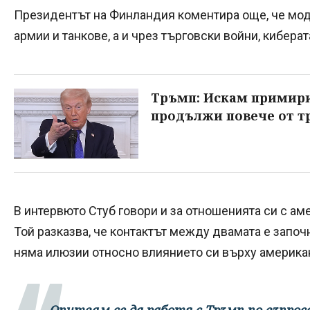
Президентът на Финландия коментира още, че моде
армии и танкове, а и чрез търговски войни, кибера
Тръмп: Искам примири
продължи повече от т
В интервюто Стуб говори и за отношенията си с а
Той разказва, че контактът между двамата е започн
няма илюзии относно влиянието си върху америка
„Опитвам се да работя с Тръмп по въпрос