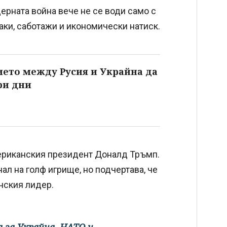
рната война вече не се води само с
таки, саботажи и икономически натиск.
ето между Русия и Украйна да
ри дни
мериканския президент Доналд Тръмп.
ал на голф игрище, но подчертава, че
нския лидер.
а за Украйна, НАТО и