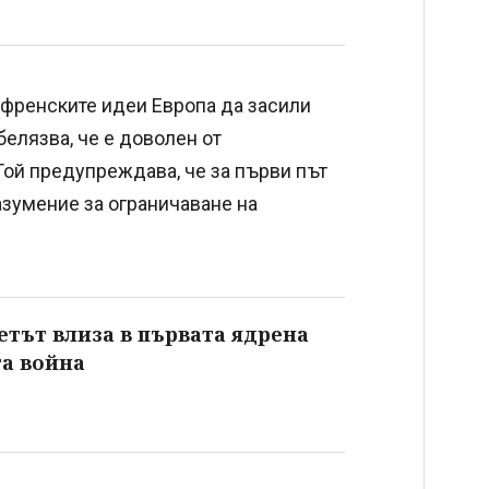
 френските идеи Европа да засили
елязва, че е доволен от
ой предупреждава, че за първи път
азумение за ограничаване на
ветът влиза в първата ядрена
та война