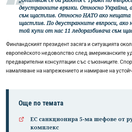
двустранните връзки. Относно Украйна, ак
съм щастлив. Относно НАТО ако нещата
щастлив. По двустранните въпроси, ако н
той купи от нас 11 ледоразбивача съм ща
Финландският президент засяга и ситуацията около
европейското недоволство след американските уд
предварителни консултации със съюзниците. Споре
намаляване на напрежението и намиране на устойч
Още по темата
ЕС санкционира 5-ма шефове от 
комплекс