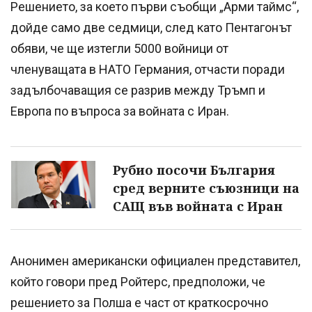
Решението, за което първи съобщи „Арми таймс“,
дойде само две седмици, след като Пентагонът
обяви, че ще изтегли 5000 войници от
членуващата в НАТО Германия, отчасти поради
задълбочаващия се разрив между Тръмп и
Европа по въпроса за войната с Иран.
Рубио посочи България
сред верните съюзници на
САЩ във войната с Иран
Анонимен американски официален представител,
който говори пред Ройтерс, предположи, че
решението за Полша е част от краткосрочно