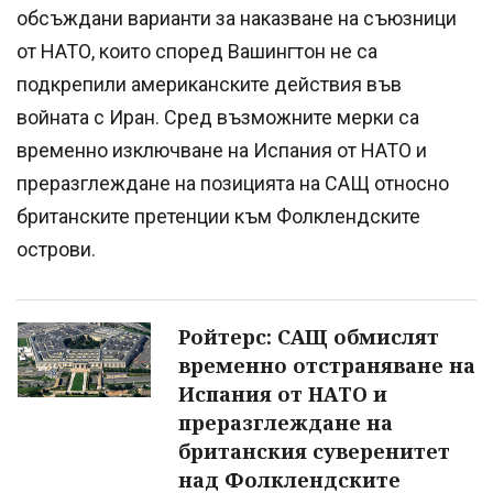
обсъждани варианти за наказване на съюзници
от НАТО, които според Вашингтон не са
подкрепили американските действия във
войната с Иран. Сред възможните мерки са
временно изключване на Испания от НАТО и
преразглеждане на позицията на САЩ относно
британските претенции към Фолклендските
острови.
Ройтерс: САЩ обмислят
временно отстраняване на
Испания от НАТО и
преразглеждане на
британския суверенитет
над Фолклендските