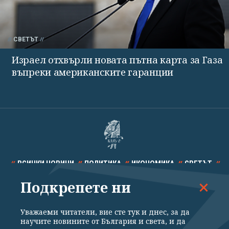
СВЕТЪТ
Израел отхвърли новата пътна карта за Газа
въпреки американските гаранции
ВСИЧКИ НОВИНИ
ПОЛИТИКА
ИКОНОМИКА
СВЕТЪТ
Подкрепете ни
СПОРТ
КУЛТУРА
ТЕХНОЛОГИИ
КАЛЕЙДОСКОП
МНЕНИЯ
Уважаеми читатели, вие сте тук и днес, за да
научите новините от България и света, и да