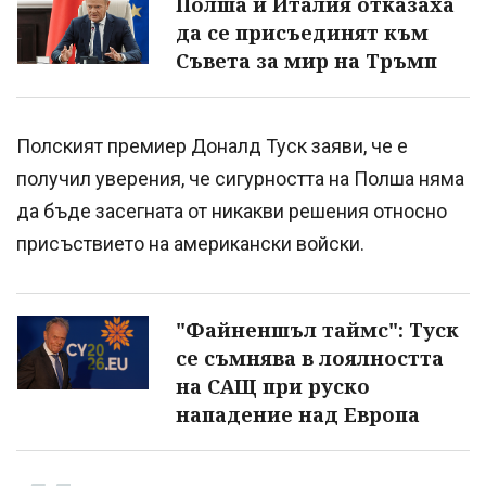
Полша и Италия отказаха
да се присъединят към
Съвета за мир на Тръмп
Полският премиер Доналд Туск заяви, че е
получил уверения, че сигурността на Полша няма
да бъде засегната от никакви решения относно
присъствието на американски войски.
"Файненшъл таймс": Туск
се съмнява в лоялността
на САЩ при руско
нападение над Европа