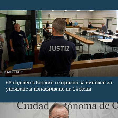
СВЕТЪТ
68-годшен в Берлин се призна за виновен за
упояване и изнасилване на 14 жени