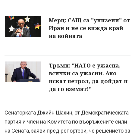
Мерц: САЩ са "унизени" от
Иран и не се вижда край
на войната
Тръмп: "НАТО е ужасна,
всички са ужасни. Ако
искат петрол, да дойдат и
да го вземат!"
Сенаторката Джийн Шахин, от Демократическата
партия и член на Комитета по въоръжените сили
на Сената, заяви пред репортери, че решението за