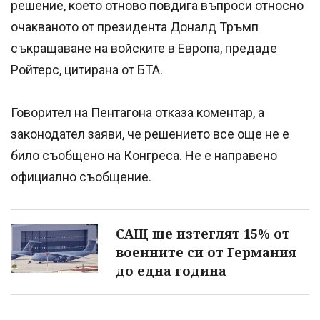
решение, което отново повдига въпроси относно
очакваното от президента Доналд Тръмп
съкращаване на войските в Европа, предаде
Ройтерс, цитирана от БТА.
Говорител на Пентагона отказа коментар, а
законодател заяви, че решението все още не е
било съобщено на Конгреса. Не е направено
официално съобщение.
САЩ ще изтеглят 15% от
военните си от Германия
до една година