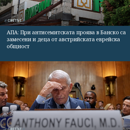
СВЕТЪТ
АПА: При антисемитската проява в Банско са
замесени и деца от австрийската еврейска
общност
СВЕТЪТ