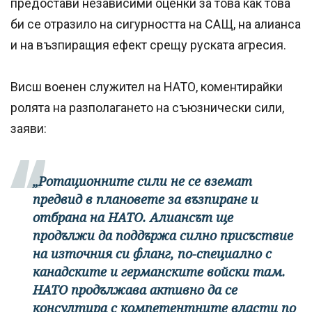
предостави независими оценки за това как това
би се отразило на сигурността на САЩ, на алианса
и на възпиращия ефект срещу руската агресия.
Висш военен служител на НАТО, коментирайки
ролята на разполагането на съюзнически сили,
заяви:
„Ротационните сили не се вземат
предвид в плановете за възпиране и
отбрана на НАТО. Алиансът ще
продължи да поддържа силно присъствие
на източния си фланг, по-специално с
канадските и германските войски там.
НАТО продължава активно да се
консултира с компетентните власти по