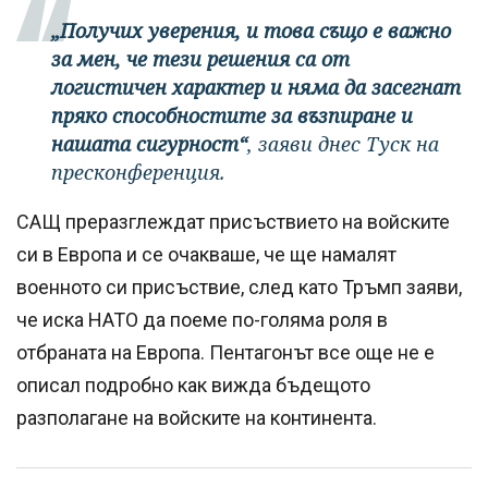
„Получих уверения, и това също е важно
за мен, че тези решения са от
логистичен характер и няма да засегнат
пряко способностите за възпиране и
нашата сигурност“
, заяви днес Туск на
пресконференция.
САЩ преразглеждат присъствието на войските
си в Европа и се очакваше, че ще намалят
военното си присъствие, след като Тръмп заяви,
че иска НАТО да поеме по-голяма роля в
отбраната на Европа. Пентагонът все още не е
описал подробно как вижда бъдещото
разполагане на войските на континента.