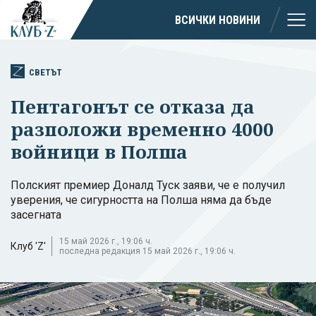
ВСИЧКИ НОВИНИ
СВЕТЪТ
Пентагонът се отказа да
разположи временно 4000
войници в Полша
Полският премиер Доналд Туск заяви, че е получил
уверения, че сигурността на Полша няма да бъде
засегната
15 май 2026 г., 19:06 ч.
Клуб 'Z'
последна редакция 15 май 2026 г., 19:06 ч.