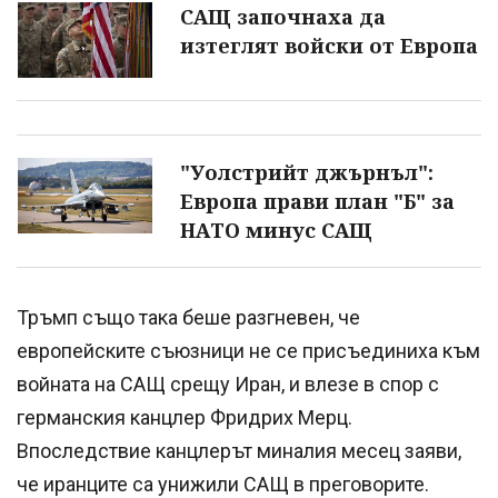
САЩ започнаха да
изтеглят войски от Европа
"Уолстрийт джърнъл":
Европа прави план "Б" за
НАТО минус САЩ
Тръмп също така беше разгневен, че
европейските съюзници не се присъединиха към
войната на САЩ срещу Иран, и влезе в спор с
германския канцлер Фридрих Мерц.
Впоследствие канцлерът миналия месец заяви,
че иранците са унижили САЩ в преговорите.