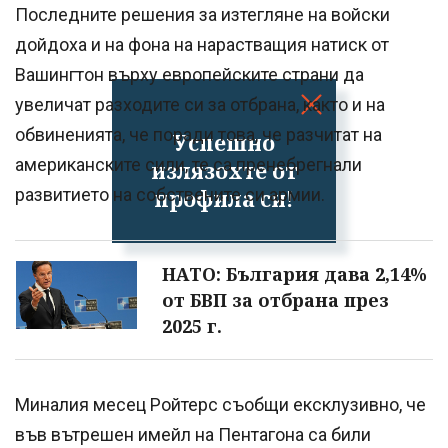
Последните решения за изтегляне на войски
дойдоха и на фона на нарастващия натиск от
Вашингтон върху европейските страни да
увеличат разходите си за отбрана, както и на
обвиненията, че поради това, че разчитат на
Успешно
американските сили, те са пренебрегнали
излязохте от
профила си!
развитието на собствените си армии.
НАТО: България дава 2,14%
от БВП за отбрана през
2025 г.
Миналия месец Ройтерс съобщи ексклузивно, че
във вътрешен имейл на Пентагона са били