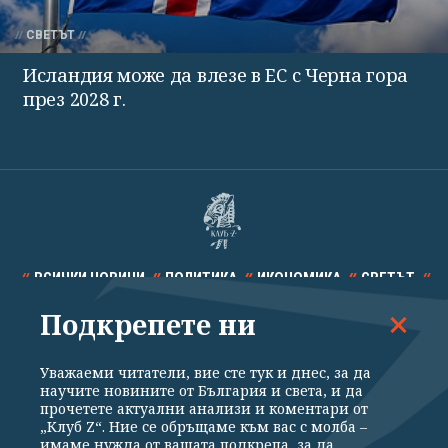
СВЕТЪТ
Исландия може да влезе в ЕС с Черна гора
през 2028 г.
ВСИЧКИ НОВИНИ
ПОЛИТИКА
ИКОНОМИКА
СВЕТЪТ
Подкрепете ни
СПОРТ
КУЛТУРА
ТЕХНОЛОГИИ
КАЛЕЙДОСКОП
МНЕНИЯ
Уважаеми читатели, вие сте тук и днес, за да
научите новините от България и света, и да
прочетете актуални анализи и коментари от
„Клуб Z“. Ние се обръщаме към вас с молба –
имаме нужда от вашата подкрепа, за да