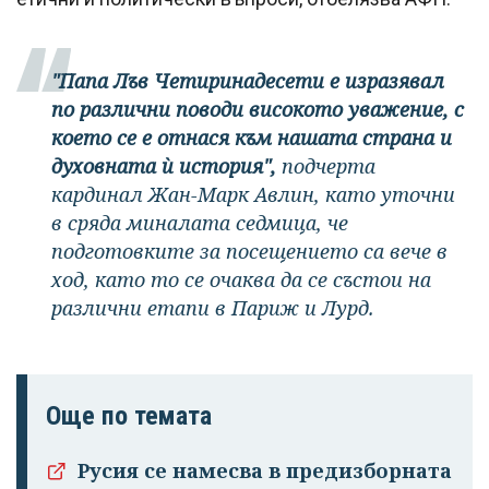
"Папа Лъв Четиринадесети е изразявал
по различни поводи високото уважение, с
което се е отнася към нашата страна и
духовната ѝ история",
подчерта
кардинал Жан-Марк Авлин, като уточни
в сряда миналата седмица, че
подготовките за посещението са вече в
ход, като то се очаква да се състои на
различни етапи в Париж и Лурд.
Още по темата
Русия се намесва в предизборната