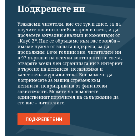
Подкрепете ни
Уважаеми читатели, вие сте тук и днес, за да
научите новините от България и света, и да
прочетете актуални анализи и коментари от
„Клуб Z“. Ние се обръщаме към вас с молба –
имаме нужда от вашата подкрепа, за да
продължим. Вече години вие, читателите ни
в 97 държави на всички континенти по света,
отваряте всеки ден страницата ни в интернет
в търсене на истинска, независима и
качествена журналистика. Вие можете да
допринесете за нашия стремеж към
истината, неприкривана от финансови
зависимости. Можете да помогнете
единственият поръчител на съдържание да
сте вие – читателите.
ПОДКРЕПЕТЕ НИ