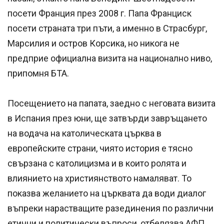
посети Франция през 2008 г. Папа Франциск
посети страната три пъти, а именно в Страсбург,
Марсилия и остров Корсика, но никога не
предприе официална визита на национално ниво,
припомня БТА.
Посещението на папата, заедно с неговата визита
в Испания през юни, ще затвърди завръщането
на водача на католическата църква в
европейските страни, чиято история е тясно
свързана с католицизма и в които ролята и
влиянието на християнството намаляват. То
показва желанието на църквата да води диалог
въпреки нарастващите разединения по различни
етични и политически въпроси, отбелязва АФП.