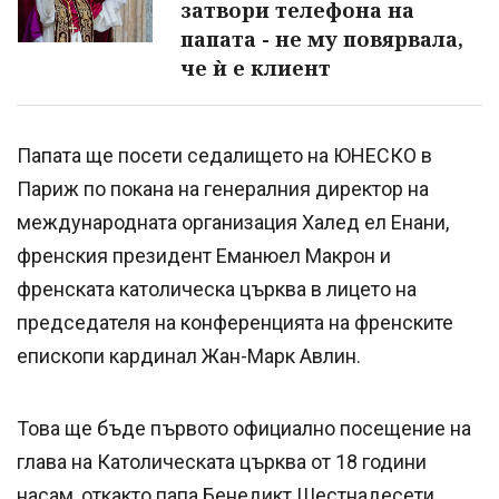
затвори телефона на
папата - не му повярвала,
че ѝ е клиент
Папата ще посети седалището на ЮНЕСКО в
Париж по покана на генералния директор на
международната организация Халед ел Енани,
френския президент Еманюел Макрон и
френската католическа църква в лицето на
председателя на конференцията на френските
епископи кардинал Жан-Марк Авлин.
Това ще бъде първото официално посещение на
глава на Католическата църква от 18 години
насам, откакто папа Бенедикт Шестнадесети