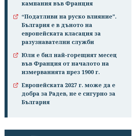
кампания във Франция
“Податливи на руско влияние".
България е в дъното на
европейската класация за
Успешно
разузнавателни служби
излязохте от
профила си!
Юли е бил най-горещият месец
във Франция от началото на
измерванията през 1900 г.
Европейската 2027 г. може да е
добра за Радев, не е сигурно за
България