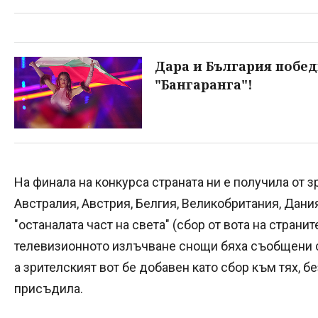
Дара и България побед
"Бангаранга"!
На финала на конкурса страната ни е получила от з
Австралия, Австрия, Белгия, Великобритания, Дани
"останалата част на света" (сбор от вота на странит
телевизионното излъчване снощи бяха съобщени с
а зрителският вот бе добавен като сбор към тях, б
присъдила.