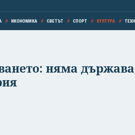
А
ИКОНОМИКА
СВЕТЪТ
СПОРТ
КУЛТУРА
ТЕХ
ването: няма държава,
рия