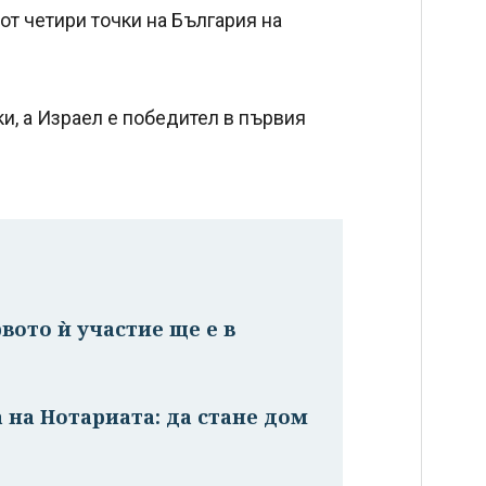
 от четири точки на България на
и, а Израел е победител в първия
вото ѝ участие ще е в
а на Нотариата: да стане дом