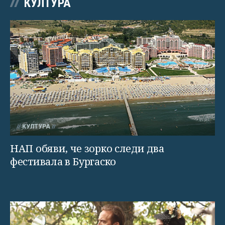
КУЛТУРА
КУЛТУРА
НАП обяви, че зорко следи два
фестивала в Бургаско