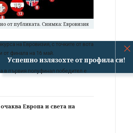
ено от публиката. Снимка: Евровизия
курса на Евровизия, с точките от вота
 от финала на 16 май.
Успешно излязохте от профила си!
 а в първия полуфинал победител е
 очаква Европа и света на