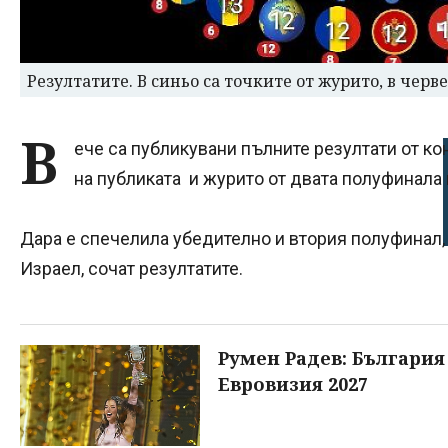
Резултатите. В синьо са точките от журито, в черв
В
ече са публикувани пълните резултати от кон
на публиката и журито от двата полуфинала и
Дара е спечелила убедително и втория полуфинал,
Израел, сочат резултатите.
Румен Радев: България
Евровизия 2027