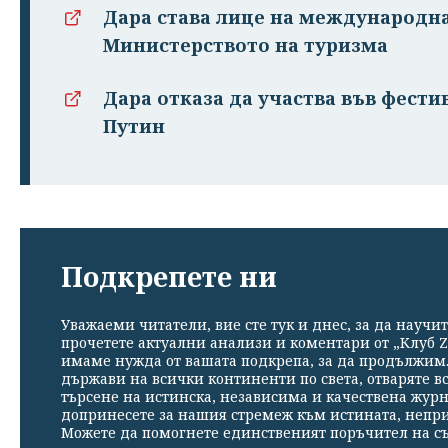
Дара става лице на международн
Министерството на туризма
Дара отказа да участва във фестив
Путин
Подкрепете ни
Уважаеми читатели, вие сте тук и днес, за да научит
прочетете актуални анализи и коментари от „Клуб Z
имаме нужда от вашата подкрепа, за да продължим. 
държави на всички континенти по света, отваряте в
търсене на истинска, независима и качествена жур
допринесете за нашия стремеж към истината, непр
Можете да помогнете единственият поръчител на съ