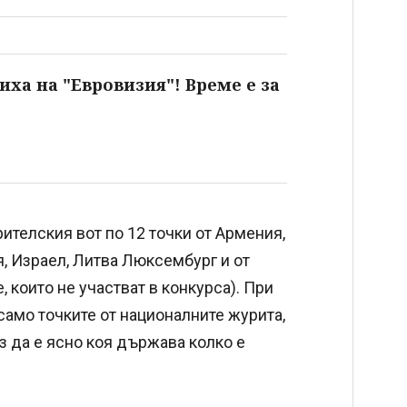
иха на "Евровизия"! Време е за
рителския вот по 12 точки от Армения,
я, Израел, Литва Люксембург и от
е, които не участват в конкурса). При
амо точките от националните журита,
ез да е ясно коя държава колко е