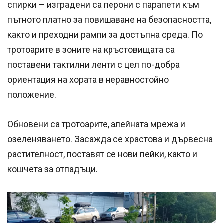
спирки – изградени са перони с парапети към
пътното платно за повишаване на безопасността,
както и преходни рампи за достъпна среда. По
тротоарите в зоните на кръстовищата са
поставени тактилни ленти с цел по-добра
ориентация на хората в неравностойно
положение.
Обновени са тротоарите, алейната мрежа и
озеленяването. Засажда се храстова и дървесна
растителност, поставят се нови пейки, както и
кошчета за отпадъци.