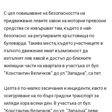
С цел повишаване на безопасността на
придвижване левите завои на моторни превозни
средства се извършват там, където е най-
безопасно: на регулираните кръстовища по
булеварда. Такива места, където участниците в
пътното движение имат възможност да
изпълнят ляв завой и достъп до близките
жилищни части на квартала в участъка от бул.
“Константин Величков“ до ул.“Западна“, са пет.
Целта е по-малко засичания и инциденти, както и
осигуряване на по-бърз градски транспорт за
хиляди хора всеки ден. В участъка от бул.
"Константин Величков" до ул. "Западна" леви