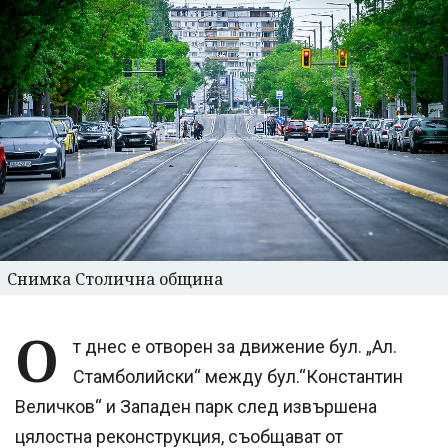
Снимка Столична община
О
т днес е отворен за движение бул. „Ал.
Стамболийски“ между бул.“Константин
Величков“ и Западен парк след извършена
цялостна реконструкция, съобщават от