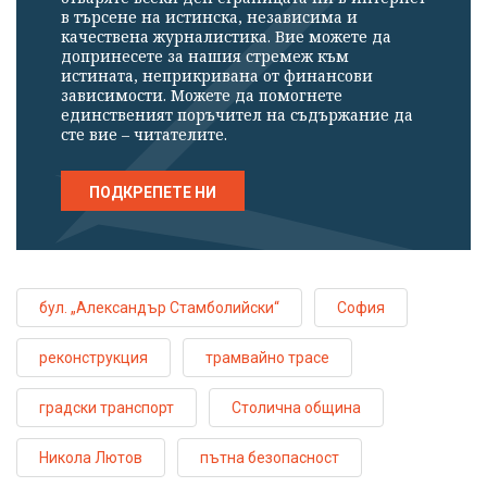
в търсене на истинска, независима и
качествена журналистика. Вие можете да
допринесете за нашия стремеж към
истината, неприкривана от финансови
зависимости. Можете да помогнете
единственият поръчител на съдържание да
сте вие – читателите.
ПОДКРЕПЕТЕ НИ
бул. „Александър Стамболийски“
София
реконструкция
трамвайно трасе
градски транспорт
Столична община
Никола Лютов
пътна безопасност