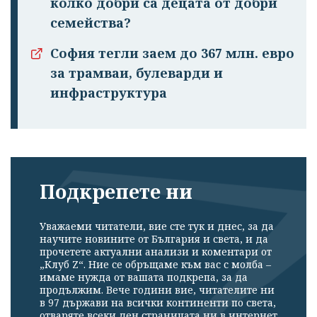
колко добри са децата от добри
семейства?
София тегли заем до 367 млн. евро
за трамваи, булеварди и
инфраструктура
Подкрепете ни
Уважаеми читатели, вие сте тук и днес, за да
научите новините от България и света, и да
прочетете актуални анализи и коментари от
„Клуб Z“. Ние се обръщаме към вас с молба –
имаме нужда от вашата подкрепа, за да
продължим. Вече години вие, читателите ни
в 97 държави на всички континенти по света,
отваряте всеки ден страницата ни в интернет