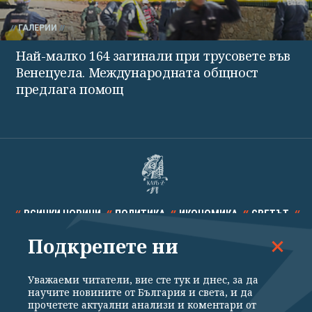
ГАЛЕРИИ
Най-малко 164 загинали при трусовете във
Венецуела. Международната общност
предлага помощ
ВСИЧКИ НОВИНИ
ПОЛИТИКА
ИКОНОМИКА
СВЕТЪТ
Подкрепете ни
СПОРТ
КУЛТУРА
ТЕХНОЛОГИИ
КАЛЕЙДОСКОП
МНЕНИЯ
Уважаеми читатели, вие сте тук и днес, за да
научите новините от България и света, и да
прочетете актуални анализи и коментари от