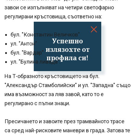
завои се изпълняват на четири светофарно
регулирани кръстовища, съответно на:
бул. "Константин Величков"
Успешно
ул. "Антон"
излязохте от
бул. "Вардар"
профила си!
ул. "Булина ливада".
На Т-образното кръстовището на бул.
"Александър Стамболийски" и ул. "Западна" също
има възможност за ляв завой, като то е
регулирано с пътни знаци.
Пресичането и завоите през трамвайното трасе
са сред най-рисковите маневри в града. Затова те