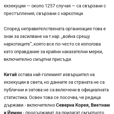
екзекуции — около 1257 случая — са свързани с
престъпления, свързани с наркотици.
Според неправителствената организация това е
знак за засилване на т.нар. „война срещу
наркотиците“, която все по-често се използва
като оправдание за крайни наказателни мерки,
включително смъртни присъди.
Китай
остава най-големият извършител на
екзекуции в света, но данните за страната не са
публични и затова не са включени в официалната
статистика. Освен това се посочва, че редица
държави - включително
Северна Корея, Виетнам
и Йемен
- продължават да прилагат смъртното