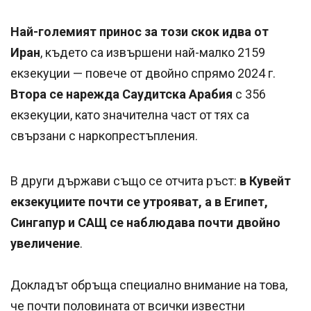
Най-големият принос за този скок идва от
Иран
, където са извършени най-малко 2159
екзекуции — повече от двойно спрямо 2024 г.
Втора се нарежда Саудитска Арабия
с 356
екзекуции, като значителна част от тях са
свързани с наркопрестъпления.
В други държави също се отчита ръст:
в Кувейт
екзекуциите почти се утрояват, а в Египет,
Сингапур и САЩ се наблюдава почти двойно
увеличение
.
Докладът обръща специално внимание на това,
че почти половината от всички известни