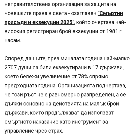
неправителствена организация за защита на
човешките права в света - озаглавен
"Смъртни
присъди и екзекуции 2025"
, който очертава най-
високия регистриран брой екзекуции от 1981 г.
насам.
Според данните, през миналата година най-малко
2707 души са били екзекутирани в 17 държави,
което бележи увеличение от 78% спрямо
предходната година. Организацията подчертава,
че този ръст не е равномерно разпределен, а се
дължи основно на действията на малък брой
държави, които продължават да използват
смъртното наказание като инструмент за
управление чрез страх.