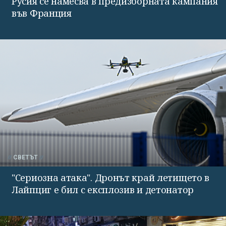
Русия се намесва в предизборната кампания
във Франция
СВЕТЪТ
"Сериозна атака". Дронът край летището в
Лайпциг е бил с експлозив и детонатор