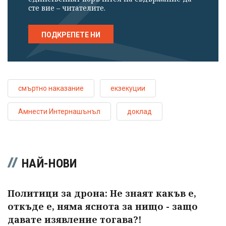
сте вие – читателите.
ПОДКРЕПЕТЕ НИ
смъртно наказание
екзекуции
Амнести Интернашънъл
доклад
НАЙ-НОВИ
Политици за дрона: Не знаят какъв е,
откъде е, няма яснота за нищо - защо
давате изявление тогава?!