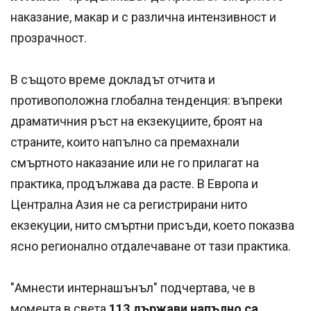
наказание, макар и с различна интензивност и
прозрачност.
В същото време докладът отчита и
противоположна глобална тенденция: въпреки
драматичния ръст на екзекуциите, броят на
страните, които напълно са премахнали
смъртното наказание или не го прилагат на
практика, продължава да расте. В Европа и
Централна Азия не са регистрирани нито
екзекуции, нито смъртни присъди, което показва
ясно регионално отдалечаване от тази практика.
"Амнести интернашънъл" подчертава, че в
момента в света
113 държави напълно са