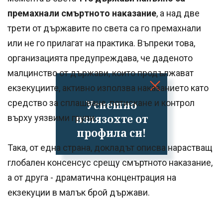
премахнали смъртното наказание
, а над две
трети от държавите по света са го премахнали
или не го прилагат на практика. Въпреки това,
организацията предупреждава, че даденото
малцинство от държави, които продължават
екзекуциите, активно използва наказанието като
Успешно
средство за сплашване, потискане и контрол
излязохте от
върху уязвими групи.
профила си!
Така, от една страна, докладът описва нарастващ
глобален консенсус срещу смъртното наказание,
а от друга - драматична концентрация на
екзекуции в малък брой държави.