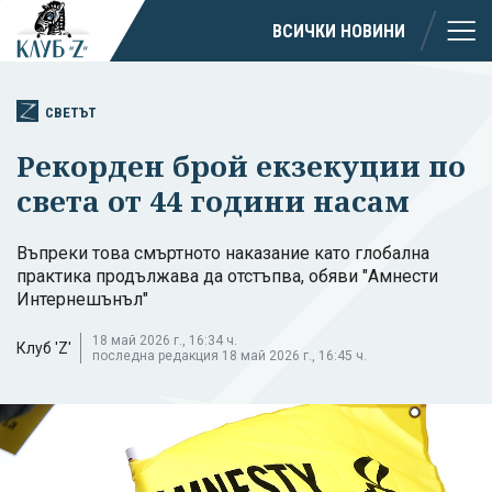
ВСИЧКИ НОВИНИ
СВЕТЪТ
Рекорден брой екзекуции по
света от 44 години насам
Въпреки това смъртното наказание като глобална
практика продължава да отстъпва, обяви "Амнести
Интернешънъл"
18 май 2026 г., 16:34 ч.
Клуб 'Z'
последна редакция 18 май 2026 г., 16:45 ч.