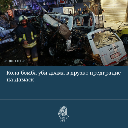
СВЕТЪТ
Кола бомба уби двама в друзко предградие
на Дамаск