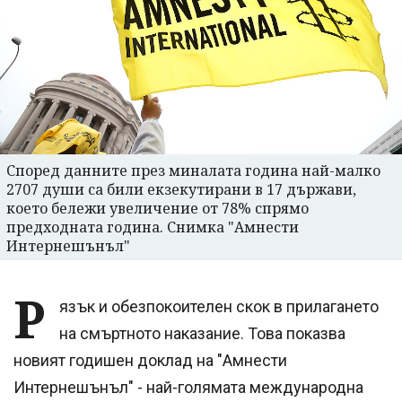
Според данните през миналата година най-малко
2707 души са били екзекутирани в 17 държави,
което бележи увеличение от 78% спрямо
предходната година. Снимка "Амнести
Интернешънъл"
Р
язък и обезпокоителен скок в прилагането
на смъртното наказание. Това показва
новият годишен доклад на "Амнести
Интернешънъл" - най-голямата международна