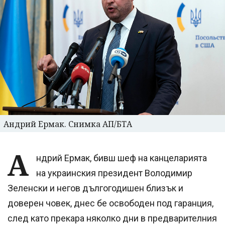
Андрий Ермак. Снимка АП/БТА
А
ндрий Ермак, бивш шеф на канцеларията
на украинския президент Володимир
Зеленски и негов дългогодишен близък и
доверен човек, днес бе освободен под гаранция,
след като прекара няколко дни в предварителния