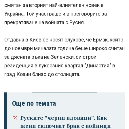
смятан за вторият най-влиятелен човек в
Украйна. Той участваше и в преговорите за
прекратяване на войната с Русия.
Отдавна в Киев се носят слухове, че Ермак, който
до ноември миналата година беше широко считан
за дясната ръка на Зеленски, си строи
резиденция в луксозния квартал "Династия" в
град Козин близо до столицата.
Още по темата
Успешно
излязохте от
Руските "черни вдовици". Как
профила си!
жени сключват брак с войници