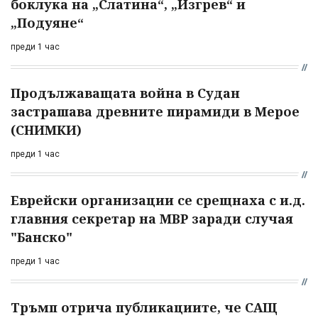
боклука на „Слатина“, „Изгрев“ и
„Подуяне“
преди 1 час
Продължаващата война в Судан
застрашава древните пирамиди в Мерое
(СНИМКИ)
преди 1 час
Еврейски организации се срещнаха с и.д.
главния секретар на МВР заради случая
"Банско"
преди 1 час
Тръмп отрича публикациите, че САЩ