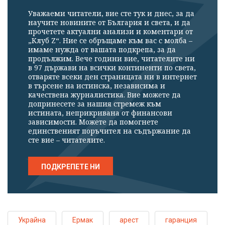
Уважаеми читатели, вие сте тук и днес, за да
научите новините от България и света, и да
прочетете актуални анализи и коментари от
„Клуб Z“. Ние се обръщаме към вас с молба –
имаме нужда от вашата подкрепа, за да
продължим. Вече години вие, читателите ни
в 97 държави на всички континенти по света,
отваряте всеки ден страницата ни в интернет
в търсене на истинска, независима и
качествена журналистика. Вие можете да
допринесете за нашия стремеж към
истината, неприкривана от финансови
зависимости. Можете да помогнете
единственият поръчител на съдържание да
сте вие – читателите.
ПОДКРЕПЕТЕ НИ
Украйна
Ермак
арест
гаранция