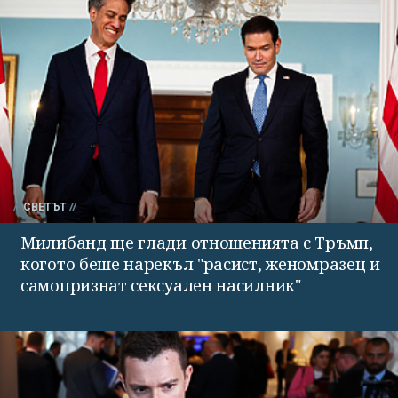
СВЕТЪТ
Милибанд ще глади отношенията с Тръмп,
когото беше нарекъл "расист, женомразец и
самопризнат сексуален насилник"