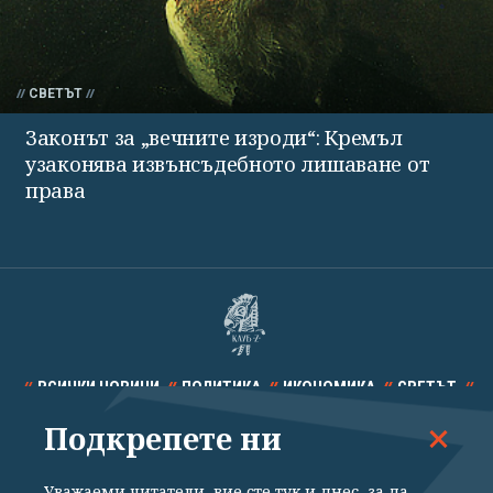
СВЕТЪТ
Законът за „вечните изроди“: Кремъл
узаконява извънсъдебното лишаване от
права
ВСИЧКИ НОВИНИ
ПОЛИТИКА
ИКОНОМИКА
СВЕТЪТ
Подкрепете ни
СПОРТ
КУЛТУРА
ТЕХНОЛОГИИ
КАЛЕЙДОСКОП
МНЕНИЯ
Уважаеми читатели, вие сте тук и днес, за да