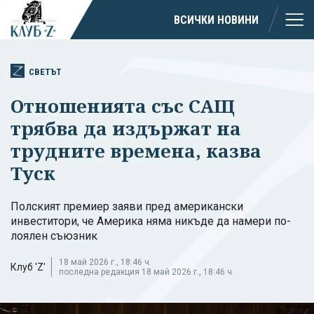
ВСИЧКИ НОВИНИ
СВЕТЪТ
Отношенията със САЩ
трябва да издържат на
трудните времена, казва
Туск
Полският премиер заяви пред американски
инвеститори, че Америка няма никъде да намери по-
лоялен съюзник
18 май 2026 г., 18:46 ч.
Клуб 'Z'
последна редакция 18 май 2026 г., 18:46 ч.