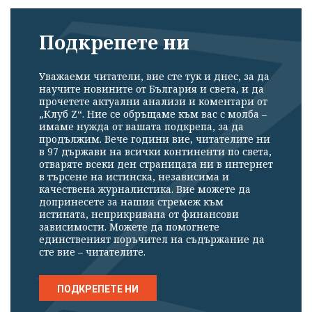
Подкрепете ни
Уважаеми читатели, вие сте тук и днес, за да
научите новините от България и света, и да
прочетете актуални анализи и коментари от
„Клуб Z“. Ние се обръщаме към вас с молба –
имаме нужда от вашата подкрепа, за да
продължим. Вече години вие, читателите ни
в 97 държави на всички континенти по света,
отваряте всеки ден страницата ни в интернет
в търсене на истинска, независима и
качествена журналистика. Вие можете да
допринесете за нашия стремеж към
истината, неприкривана от финансови
зависимости. Можете да помогнете
единственият поръчител на съдържание да
сте вие – читателите.
ПОДКРЕПЕТЕ НИ