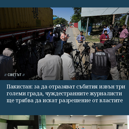
СВЕТЪТ
Пакистан: за да отразяват събития извън три
големи града, чуждестранните журналисти
ще трябва да искат разрешение от властите