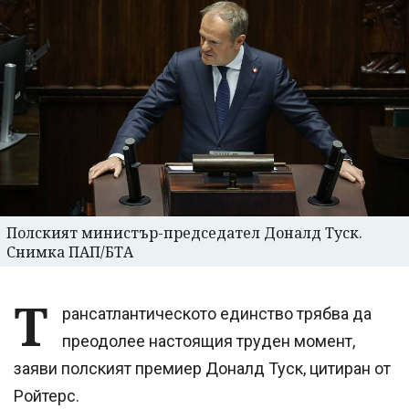
Полският министър-председател Доналд Туск.
Снимка ПАП/БТА
Т
рансатлантическото единство трябва да
преодолее настоящия труден момент,
заяви полският премиер Доналд Туск, цитиран от
Ройтерс.