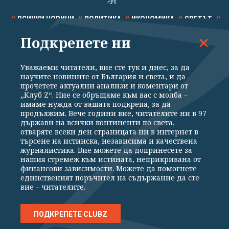
ВСИЧКИ НОВИНИ
ПОЛИТИКА
ИКОНОМИКА
СВЕТЪТ
Подкрепете ни
СПОРТ
КУЛТУРА
ТЕХНОЛОГИИ
КАЛЕЙДОСКОП
МНЕНИЯ
Уважаеми читатели, вие сте тук и днес, за да
научите новините от България и света, и да
прочетете актуални анализи и коментари от
„Клуб Z“. Ние се обръщаме към вас с молба –
имаме нужда от вашата подкрепа, за да
продължим. Вече години вие, читателите ни в 97
Общи условия
Политика за поверителност
държави на всички континенти по света,
отваряте всеки ден страницата ни в интернет в
Реклама
Партньори
Контакти
За Клуб Z
търсене на истинска, независима и качествена
Екип
Подкрепете ни
журналистика. Вие можете да допринесете за
нашия стремеж към истината, неприкривана от
финансови зависимости. Можете да помогнете
единственият поръчител на съдържание да сте
Издател на www.clubz.bg е „Клуб Зебра Медия“ ЕООД, София, ул. "Алеко
вие – читателите.
Константинов" 3. Всички права запазени 2026 „Клуб Зебра Медия“
ЕООД.
Препечатването на материали, снимки и видео от www.clubz.bg без
разрешение ще бъде преследвано по съдебен път, съгласно
ПОДКРЕПЕТЕ CLUBZ
ОБЩИТЕ УСЛОВИЯ