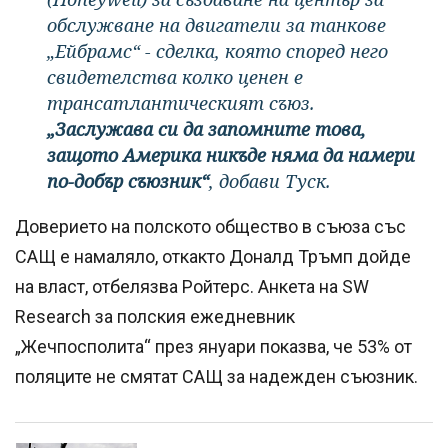
обслужване на двигатели за танкове
„Ейбрамс“ - сделка, която според него
свидетелства колко ценен е
трансатлантическият съюз.
„Заслужава си да запомните това,
защото Америка никъде няма да намери
по-добър съюзник“
, добави Туск.
Доверието на полското общество в съюза със
САЩ е намаляло, откакто Доналд Тръмп дойде
на власт, отбелязва Ройтерс. Анкета на SW
Research за полския ежедневник
„Жечпосполита“ през януари показва, че 53% от
поляците не смятат САЩ за надежден съюзник.