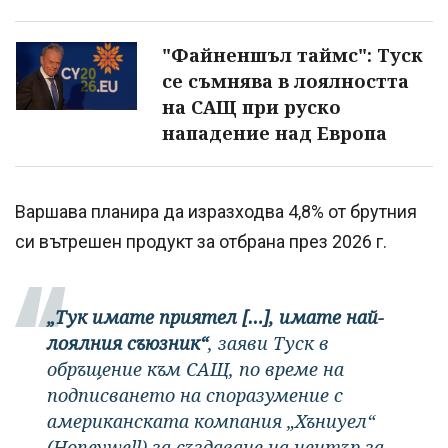
"Файненшъл таймс": Туск
се съмнява в лоялността
на САЩ при руско
нападение над Европа
Варшава планира да изразходва 4,8% от брутния
си вътрешен продукт за отбрана през 2026 г.
„Тук имате приятел […], имате най-
лоялния съюзник“
, заяви Туск в
обръщение към САЩ, по време на
подписването на споразумение с
американската компания „Хъниуел“
(Honeywell) за създаване на център за