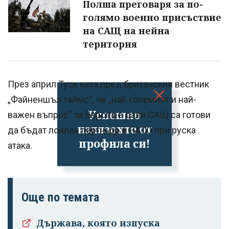
Полша преговаря за по-
голямо военно присъствие
на САЩ на нейна
територия
През април Туск каза пред британския вестник
„Файненшъл таймс“, че „най-големият и най-
Успешно
важен въпрос“ за Европа е дали САЩ са готови
излязохте от
да бъдат лоялен партньор в НАТО при руска
профила си!
атака.
Още по темата
Държава, която изпуска