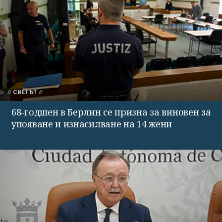
СВЕТЪТ
68-годшен в Берлин се призна за виновен за
упояване и изнасилване на 14 жени