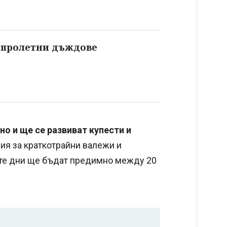
т пролетни дъждове
но и ще се развиват купести и
вия за краткотрайни валежи и
ите дни ще бъдат предимно между 20