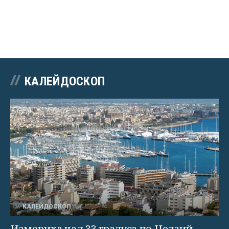
КАЛЕЙДОСКОП
КАЛЕЙДОСКОП
Измериха над 33 градуса по Целзий