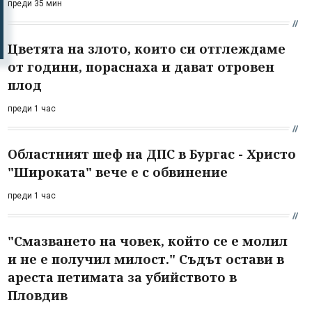
преди 35 мин
Цветята на злото, които си отглеждаме
от години, пораснаха и дават отровен
плод
преди 1 час
Областният шеф на ДПС в Бургас - Христо
"Широката" вече е с обвинение
преди 1 час
"Смазването на човек, който се е молил
и не е получил милост." Съдът остави в
ареста петимата за убийството в
Пловдив