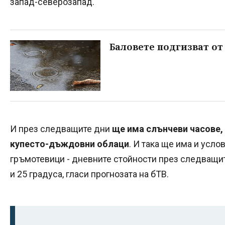
запад-северозапад.
Баловете подгизват о
И през следващите дни
ще има слънчеви часове, 
купесто-дъждовни облаци
. И така ще има и усло
гръмотевици - дневните стойности през следващ
и 25 градуса, гласи прогнозата на бТВ.