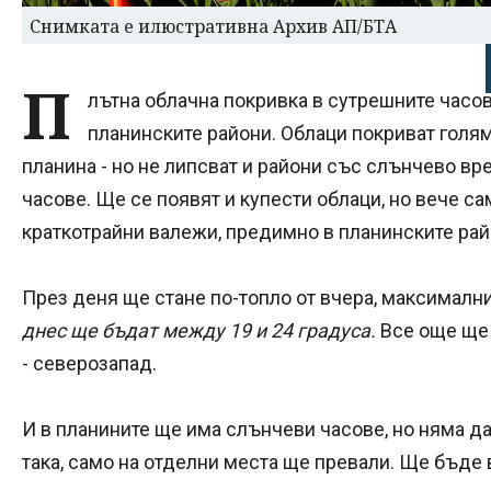
Снимката е илюстративна Архив АП/БТА
П
лътна облачна покривка в сутрешните часо
планинските райони. Облаци покриват голям
планина - но не липсват и райони със слънчево вр
часове. Ще се появят и купести облаци, но вече с
краткотрайни валежи, предимно в планинските рай
През деня ще стане по-топло от вчера, максималн
днес ще бъдат между 19 и 24 градуса.
Все още ще 
- северозапад.
И в планините ще има слънчеви часове, но няма да
така, само на отделни места ще превали. Ще бъде 