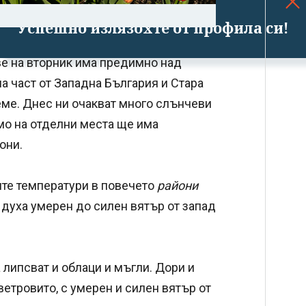
Успешно излязохте от профила си!
ве на вторник има предимно над
а част от Западна България и Стара
еме. Днес ни очакват много слънчеви
амо на отделни места ще има
они.
ите температури в повечето
райони
духа умерен до силен вятър от запад
 липсват и облаци и мъгли. Дори и
ветровито, с умерен и силен вятър от