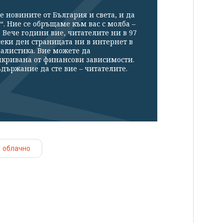
е новините от България и света, и да
“. Ние се обръщаме към вас с молба –
Вече години вие, читателите ни в 97
секи ден страницата ни в интернет в
налистика. Вие можете да
икривана от финансови зависимости.
държание да сте вие – читателите.
облачно