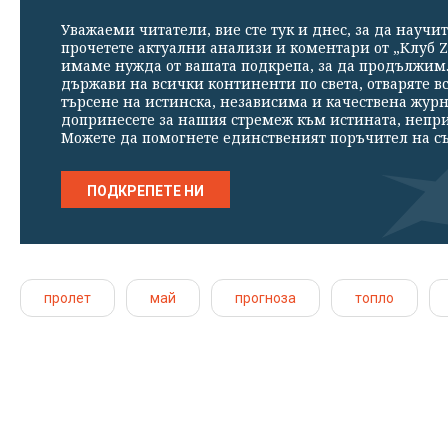
Уважаеми читатели, вие сте тук и днес, за да научит
прочетете актуални анализи и коментари от „Клуб Z
имаме нужда от вашата подкрепа, за да продължим. 
държави на всички континенти по света, отваряте в
търсене на истинска, независима и качествена жур
допринесете за нашия стремеж към истината, непр
Можете да помогнете единственият поръчител на съ
ПОДКРЕПЕТЕ НИ
пролет
май
прогноза
топло