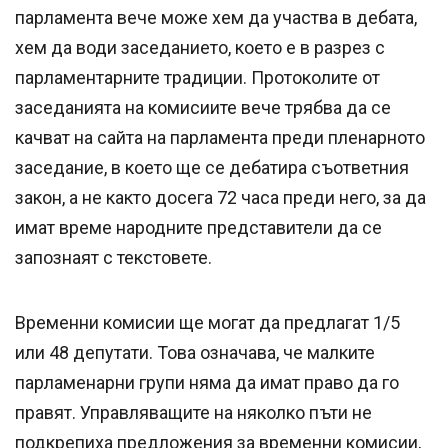
парламента вече може хем да участва в дебата,
хем да води заседанието, което е в разрез с
парламентарните традиции. Протоколите от
заседанията на комисиите вече трябва да се
качват на сайта на парламента преди пленарното
заседание, в което ще се дебатира съответния
закон, а не както досега 72 часа преди него, за да
имат време народните представители да се
запознаят с текстовете.
Временни комисии ще могат да предлагат 1/5
или 48 депутати. Това означава, че малките
парламенарни групи няма да имат право да го
правят. Управляващите на няколко пъти не
подкрепиха предложения за временни комисии,