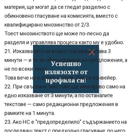
материя, ще могат да се гледат разделно с
обикновено гласуване на комисията, вместо с
квалифицирано мнозинство от 2/3.
Тоест мнозинството ще може по-лесно да
разделя и управлява процеса както му е удобно.
21. Изказването на второ гласуване става 3
минути — и то за обосноваване на предложения, а
Успешно
не по всеки текст.
излязохте от
Това вече не е второ четене. Това е конвейер.
профила си!
22. При свързани текстове ще има право само на
едно изказване от 3 минути, а по останалите
текстове — само редакционни предложения в
рамките на 1 минута.
23. Ако НС е "предопределило" съдържанието на
последващ текст с предходно гласуване, по него