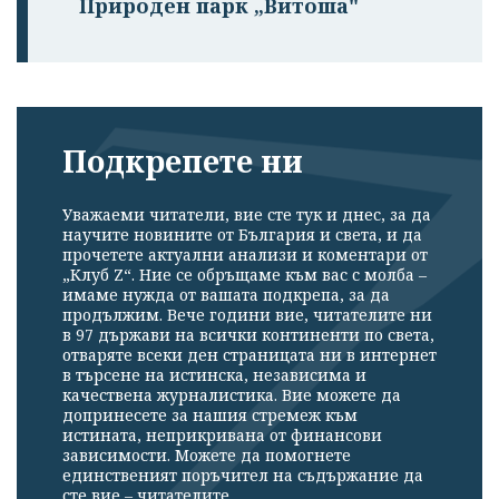
Природен парк „Витоша"
Подкрепете ни
Уважаеми читатели, вие сте тук и днес, за да
научите новините от България и света, и да
прочетете актуални анализи и коментари от
„Клуб Z“. Ние се обръщаме към вас с молба –
имаме нужда от вашата подкрепа, за да
продължим. Вече години вие, читателите ни
в 97 държави на всички континенти по света,
отваряте всеки ден страницата ни в интернет
в търсене на истинска, независима и
качествена журналистика. Вие можете да
допринесете за нашия стремеж към
истината, неприкривана от финансови
зависимости. Можете да помогнете
единственият поръчител на съдържание да
сте вие – читателите.