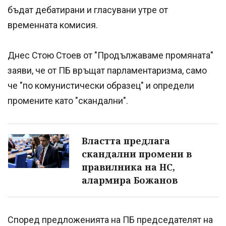
бъдат дебатирани и гласувани утре от
временната комисия.
Днес Стою Стоев от "Продължаваме промяната"
заяви, че от ПБ връщат парламентаризма, само
че "по комунистически образец" и определи
промените като "скандални".
Властта предлага
скандални промени в
правилника на НС,
алармира Божанов
Според предложенията на ПБ председателят на