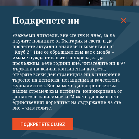
Подкрепете ни
ПОЛИТИКА
ДЕНЯТ В НЯКОЛКО РЕДА: дронът ни
Уважаеми читатели, вие сте тук и днес, за да
изненада по бели гащ... пардон - тениски
научите новините от България и света, и да
прочетете актуални анализи и коментари от
„Клуб Z“. Ние се обръщаме към вас с молба –
имаме нужда от вашата подкрепа, за да
продължим. Вече години вие, читателите ни в 97
държави на всички континенти по света,
отваряте всеки ден страницата ни в интернет в
търсене на истинска, независима и качествена
журналистика. Вие можете да допринесете за
нашия стремеж към истината, неприкривана от
финансови зависимости. Можете да помогнете
ВСИЧКИ НОВИНИ
ПОЛИТИКА
ИКОНОМИКА
СВЕТЪТ
единственият поръчител на съдържание да сте
вие – читателите.
СПОРТ
КУЛТУРА
ТЕХНОЛОГИИ
КАЛЕЙДОСКОП
МНЕНИЯ
ПОДКРЕПЕТЕ CLUBZ