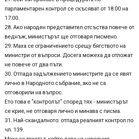
парламентарен контрол се скъсяват от 18:00 на
17:00.
28. Ако народен представител отсъства повече от
веднъж, министърът ще отговаря писмено.
29. Маха се ограничението срещу бягството на
министри от въпроси. Досега можеха да отложат
не повече от два пъти.
30. Отпада задължението министрите да се явят
лично в Народното събрание, ако не са
отговорили на въпрос.
Ето това е "контролът" според тях - министърът
се крие, не отговаря лично и минава с писма.
31. Най-скандалното: отпада реалният контрол по
чл. 139.
Маха се текстът, който дава на народния