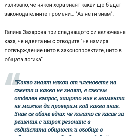
излизало, че някои хора знаят какви ще бъдат
законодателните промени... "Аз не ги знам".
Галина Захарова при следващото си включване
каза, че идеята им с отводите "не намира
потвърждение нито в законопроектите, нито в
общата логика".
"Какво знаят някои от членовете на
съвета и какво не знаят, е съвсем
отделен въпрос, защото ние в момента
не можем да проверим кой какво знае.
Знае се обаче едно: че когато се касае за
решения с широк резонанс в
съдийската общност и въобще в