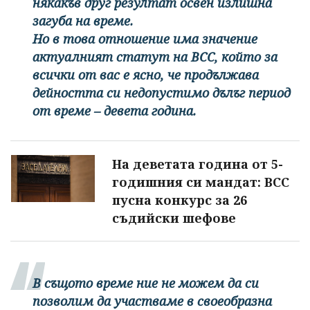
някакъв друг резултат освен излишна
загуба на време.
Но в това отношение има значение
актуалният статут на ВСС, който за
всички от вас е ясно, че продължава
дейността си недопустимо дълъг период
от време – девета година.
На деветата година от 5-
годишния си мандат: ВСС
пусна конкурс за 26
съдийски шефове
В същото време ние не можем да си
позволим да участваме в своеобразна