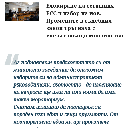
Блокиране на сегашния
ВСС и избор на нов.
Промените в съдебния
закон тръгнаха с
впечатляващо мнозинство
Аз подновявам предложението си от
миналото заседание: да отложим
изборите си за административни
ръководители, съответно - до изясняване
на въпроса: ще има ли или няма да има
такъв мораториум.
Считам излишно да повтарям за
пореден път едни и същи аругменти. От
повторението едва ли ще произтече