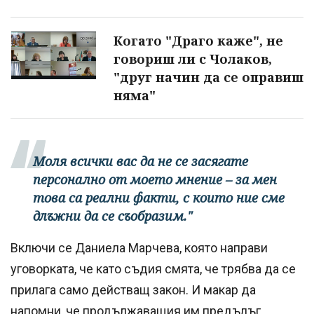
Когато "Драго каже", не
говориш ли с Чолаков,
"друг начин да се оправиш
няма"
Моля всички вас да не се засягате
персонално от моето мнение – за мен
това са реални факти, с които ние сме
длъжни да се съобразим."
Включи се Даниела Марчева, която направи
уговорката, че като съдия смята, че трябва да се
прилага само действащ закон. И макар да
напомни, че продължаващия им предълъг