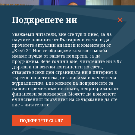
Подкрепете ни
Уважаеми читатели, вие сте тук и днес, за да
научите новините от България и света, и да
прочетете актуални анализи и коментари от
„Клуб Z“. Ние се обръщаме към вас с молба –
имаме нужда от вашата подкрепа, за да
продължим. Вече години вие, читателите ни в 97
държави на всички континенти по света,
ПОЛИТИКА
отваряте всеки ден страницата ни в интернет в
търсене на истинска, независима и качествена
ДЕНЯТ В НЯКОЛКО РЕДА: дронът ни
журналистика. Вие можете да допринесете за
изненада по бели гащ... пардон - тениски
нашия стремеж към истината, неприкривана от
финансови зависимости. Можете да помогнете
единственият поръчител на съдържание да сте
вие – читателите.
ПОДКРЕПЕТЕ CLUBZ