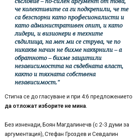
съсловие – по-силен аргумент от това,
че колективите са ги подкрепили, че те
са безспорни като професионалисти и
като административен опит, и като
лидери, и визионери в техните
съдилища, на мен ми се струва, че по
никакъв начин не бихме накърнили – а
обратното – бихме защитили
независимостта на съдебната власт,
както и тяхната собствена
независимост."
Стигна се до гласуване и при 4:6 предложението
да отложат изборите не мина
.
Без изненади, Боян Магдалинечв (с 2-3 думи за
аргументация), Стефан Гроздев и Севдалин