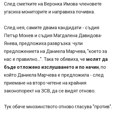
След сметките на Веронка Имова членовете
угасиха мониторите и направиха почивка.
След нея, самите двама кандидати - съдия
Петър Монев и съдия Магдалена Давидова-
Янева, предложиха развръзка: чули
предложениета на Даниела Марчева, "което за
нас е правилно...". Така те обявиха, че
молят да
бъде отложено изслушването и по начин
, по
който Даниела Марчева е предложила - след
приемане на второ четене на крайния
законопорект на ЗСВ, да се видят отново.
Тук обаче мнозинството отново гласува "против".