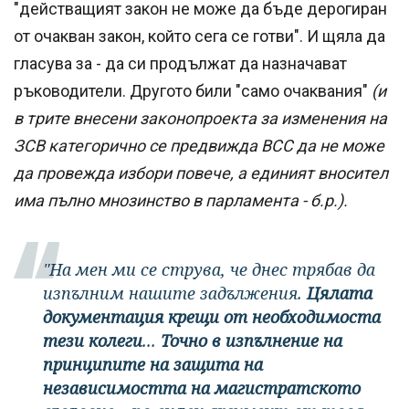
"действащият закон не може да бъде дерогиран
от очакван закон, който сега се готви". И щяла да
гласува за - да си продължат да назначават
ръководители. Другото били "само очаквания"
(и
в трите внесени законопроекта за изменения на
ЗСВ категорично се предвижда ВСС да не може
да провежда избори повече, а единият вносител
има пълно мнозинство в парламента - б.р.).
"На мен ми се струва, че днес трябав да
изпълним нашите задължения.
Цялата
документация крещи от необходимоста
тези колеги
...
Точно в изпълнение на
принципите на защита на
независимостта на магистратското