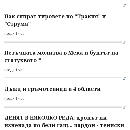
Пак спират тировете по "Тракия" и
"Струма"
преди 1 час
Петъчната молитва в Мека и бунтът на
статуквото *
преди 1 час
Дъжд и гръмотевици в 4 области
преди 1 час
ДЕНЯТ В НЯКОЛКО РЕДА: дронът ни
изненада по бели гащ... пардон - тениски