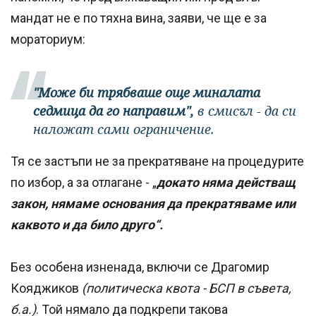
мандат не е по тяхна вина, заяви, че ще е за
мораториум:
"Може би трябваше още миналата
седмица да го направим",
в смисъл - да си
наложат сами ограничение.
Тя се застъпи не за прекратяване на процедурите
по избор, а за отлагане - „
докато няма действащ
закон, нямаме основания да прекратяваме или
каквото и да било друго“.
Без особена изненада, включи се Драгомир
Кояджиков
(политическа квота - БСП в съвета,
б.а.)
. Той нямало да подкрепи такова