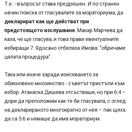
Т.е. - въпросът става предрешен. И по странен
начин поиска от гласувалите за мораториума, да
декларират как ще действат при
предстоящото изслушване
. Макар Марчева да
каза, че ще гласува, и това прави евентуалните
избиращи 7. Ядосано отбелаза Имова: "обричаме
цялата процедура".
Така или иначе заради изискването за
обикновено мнозинство - съветът пристъпи към
избор. Атанаска Дишева отсъстваше, но при 6:4 –
дори да преположим как тя би гласувала, с оглед
на декларираното многократно от нея – пак щяха
да са 5:6 и нямаше да има мораториум.