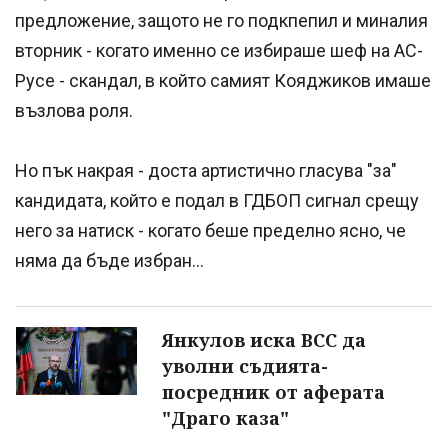
предложение, защото не го подкпепил и миналия
вторник - когато именно се избираше шеф на АС-
Русе - скандал, в който самият Кояджиков имаше
възлова роля.
Но пък накрая - доста артистично гласува "за"
кандидата, който е подал в ГДБОП сигнал срещу
него за натиск - когато беше пределно ясно, че
няма да бъде избран...
Янкулов иска ВСС да
уволни съдията-
посредник от аферата
"Драго каза"