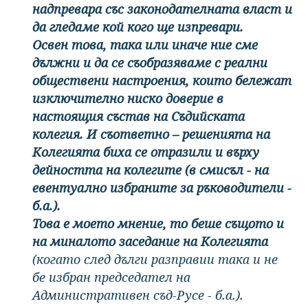
надпревара със законодателната власт и
да гледаме кой кого ще изпревари.
Освен това, така или иначе ние сме
дължни и да се съобразяваме с реални
обществени настроения, които бележат
изключително ниско доверие в
настоящия състав на Съдийската
колегия. И съответно – решенията на
Колегията биха се отразили и върху
дейността на колегите (в смисъл - на
евентуално избраните за ръководители -
б.а.).
Това е моето мнение, то беше същото и
на миналото заседание на Колегията
(когато след дълги разправии така и не
бе избран председател на
Административен съд-Русе - б.а.).