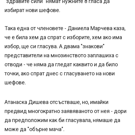
"здравите сили" нямат нужните 8 гласа да
избират нови шефове.
Така една от членовете - Даниела Марчева каза,
че е била хем да спрат с изборите, хем ако има
избор, ще си гласува. А двама "знакови"
представители на мнозинството заплашиха с
отводи - че няма да гледат каквито и да било
точки, ако спрат днес с гласуването на нови
шефове.
Атанаска Дишева отсъстваше, но, имайки
предвид многократно заявяваното от нея - дори
да предположим как би гласувала, нямаше да
може да "обърне мача".