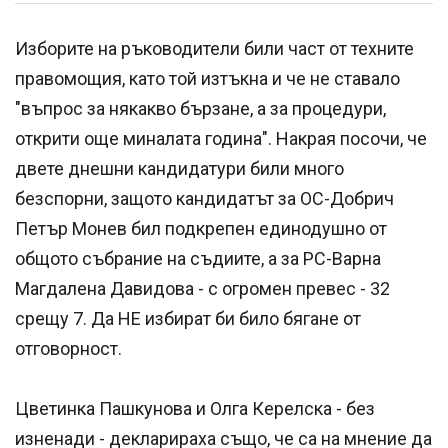
Изборите на ръководители били част от техните
правомощия, като той изтъкна и че не ставало
"въпрос за някакво бързане, а за процедури,
открити още миналата година". Накрая посочи, че
двете днешни кандидатури били много
безспорни, защото кандидатът за ОС-Добрич
Петър Монев бил подкрепен единодушно от
общото събрание на съдиите, а за РС-Варна
Магдалена Давидова - с огромен превес - 32
срещу 7. Да НЕ избират би било бягане от
отговорност.
Цветинка Пашкунова и Олга Керелска - без
изненади - декларираха също, че са на мнение да