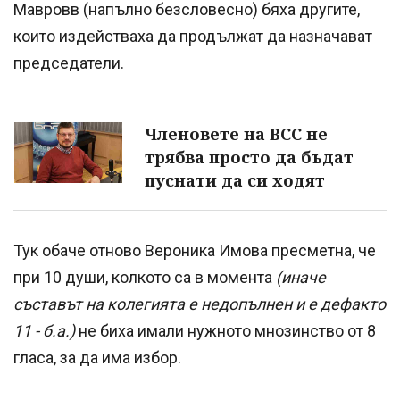
Мавровв (напълно безсловесно) бяха другите,
които издействаха да продължат да назначават
председатели.
Членовете на ВСС не
трябва просто да бъдат
пуснати да си ходят
Тук обаче отново Вероника Имова пресметна, че
при 10 души, колкото са в момента
(иначе
съставът на колегията е недопълнен и е дефакто
11 - б.а.)
не биха имали нужното мнозинство от 8
гласа, за да има избор.