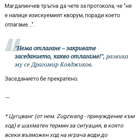
Магдалинчев тръгна да чете за протокола, че "не
е налице изискуемият кворум, поради което
отлагаме...".
"
Нема отлагане – закривате
заседанието, какво отлагаме!",
развика
му се Драгомир Кояджиков.
Заседанието бе прекратено.
---
* Цугцванг
(от нем. Zugzwang
- принуждение към
ход) е
шахматен термин за ситуация, в която
всеки възможен ход на играча води до