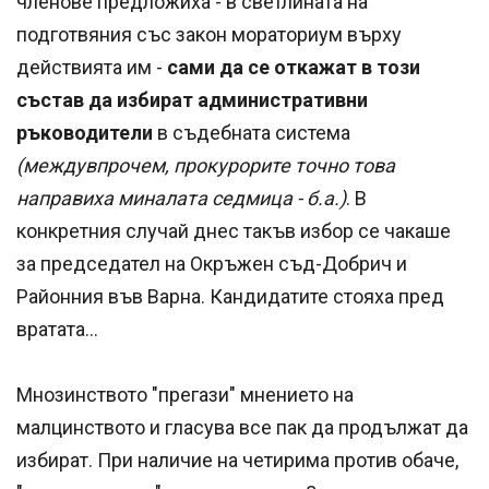
членове предложиха - в светлината на
подготвяния със закон мораториум върху
действията им -
сами да се откажат в този
състав да избират административни
ръководители
в съдебната система
(междувпрочем, прокурорите точно това
направиха миналата седмица - б.а.)
. В
конкретния случай днес такъв избор се чакаше
за председател на Окръжен съд-Добрич и
Районния във Варна. Кандидатите стояха пред
вратата...
Мнозинството "прегази" мнението на
малцинството и гласува все пак да продължат да
избират. При наличие на четирима против обаче,