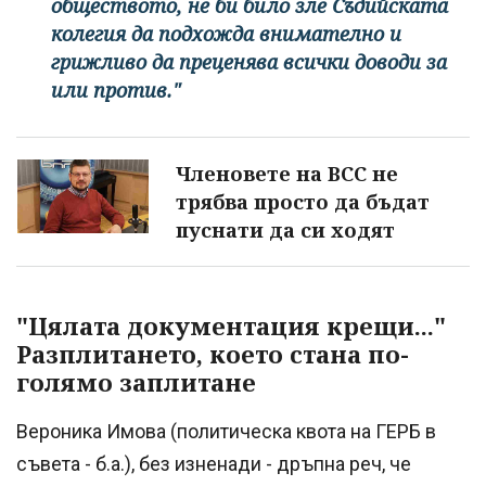
обществото, не би било зле Съдийската
колегия да подхожда внимателно и
грижливо да преценява всички доводи за
или против."
Членовете на ВСС не
трябва просто да бъдат
пуснати да си ходят
"Цялата документация крещи..."
Разплитането, което стана по-
голямо заплитане
Вероника Имова (политическа квота на ГЕРБ в
съвета - б.а.), без изненади - дръпна реч, че