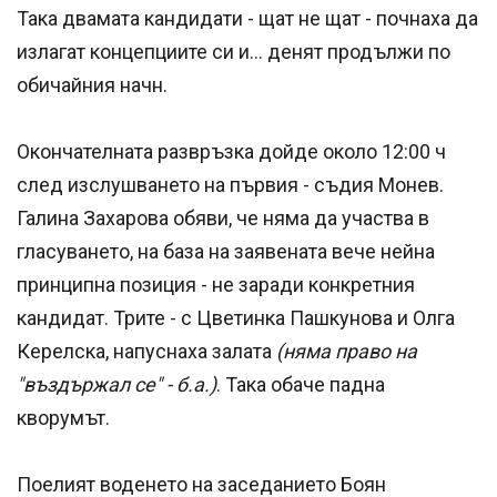
Така двамата кандидати - щат не щат - почнаха да
излагат концепциите си и... денят продължи по
обичайния начн.
Окончателната развръзка дойде около 12:00 ч
след изслушването на първия - съдия Монев.
Галина Захарова обяви, че няма да участва в
гласуването, на база на заявената вече нейна
принципна позиция - не заради конкретния
кандидат. Трите - с Цветинка Пашкунова и Олга
Керелска, напуснаха залата
(няма право на
"въздържал се" - б.а.)
. Така обаче падна
кворумът.
Поелият воденето на заседанието Боян