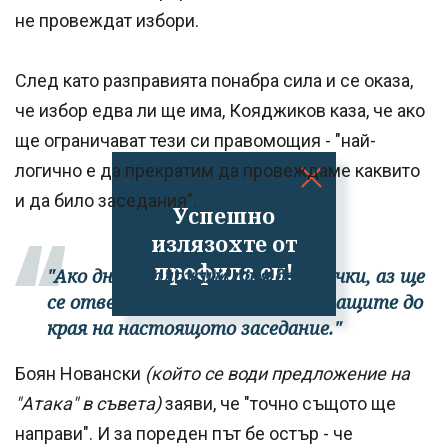
не провеждат избори.
След като разправията понабра сила и се оказа,
че избор едва ли ще има, Кояджиков каза, че ако
ще ограничават тези си правомощия - "най-
логично е да прекратим да провеждаме каквито
и да било заседания".
Успешно
излязохте от
профила си!
"Ако днес отложим тия две точки, аз ще
се отведа от участие в последващите до
края на настоящото заседание."
Боян Новански
(който се води предложение на
"Атака" в съвета)
заяви, че "точно същото ще
направи". И за пореден път бе остър - че