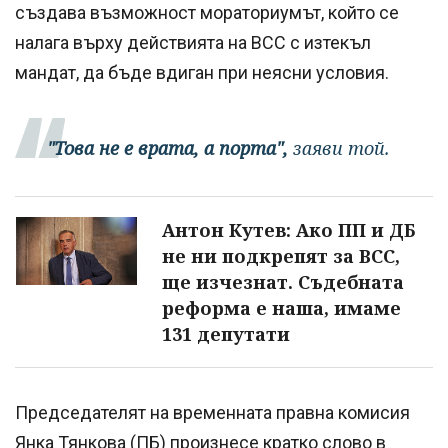
създава възможност мораториумът, който се
налага върху действията на ВСС с изтекъл
мандат, да бъде вдиган при неясни условия.
"Това не е врата, а порта",
заяви той.
Антон Кутев: Ако ПП и ДБ
не ни подкрепят за ВСС,
ще изчезнат. Съдебната
реформа е наша, имаме
131 депутати
Председателят на временната правна комисия
Янка Тянкова (ПБ) произнесе кратко слово в