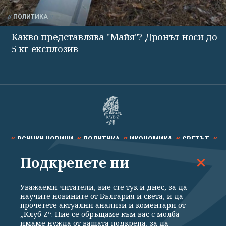
ПОЛИТИКА
Какво представлява "Майя"? Дронът носи до
5 кг експлозив
ВСИЧКИ НОВИНИ
ПОЛИТИКА
ИКОНОМИКА
СВЕТЪТ
Подкрепете ни
СПОРТ
КУЛТУРА
ТЕХНОЛОГИИ
КАЛЕЙДОСКОП
МНЕНИЯ
Уважаеми читатели, вие сте тук и днес, за да
научите новините от България и света, и да
прочетете актуални анализи и коментари от
„Клуб Z“. Ние се обръщаме към вас с молба –
имаме нужда от вашата подкрепа, за да