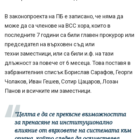
В законопроекта на ПБ е записано, че няма да
може да са членове на ВСС хора, които в
последните 7 години са били главен прокурор или
председател на върховен съд или
техни заместници, или са били и.ф. на тази
длъжност за повече от 6 месеца. Това поставя в
забранителния списък Борислав Сарафов, Георги
Чолаков, Иван Гешев, Сотир Цацаров, Лозан
Панов и всичките им заместници.
"Целта е да се прекъсне възможността
за пренасяне на институционално
влияние от върховете на системата към
органа, който следва да осъществява