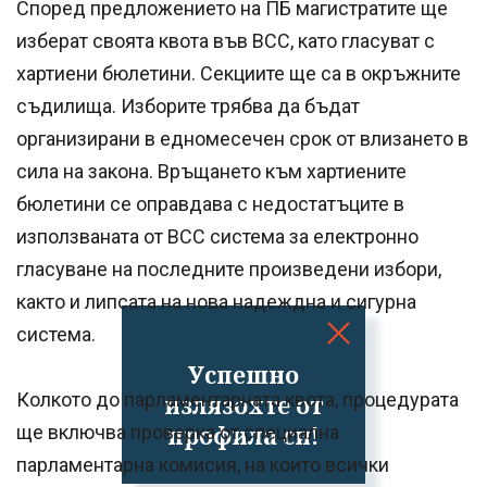
Според предложението на ПБ магистратите ще
изберат своята квота във ВСС, като гласуват с
хартиени бюлетини. Секциите ще са в окръжните
съдилища. Изборите трябва да бъдат
организирани в едномесечен срок от влизането в
сила на закона. Връщането към хартиените
бюлетини се оправдава с недостатъците в
използваната от ВСС система за електронно
гласуване на последните произведени избори,
както и липсата на нова надеждна и сигурна
система.
Успешно
Колкото до парламентарната квота, процедурата
излязохте от
профила си!
ще включва проверка от специална
парламентарна комисия, на които всички