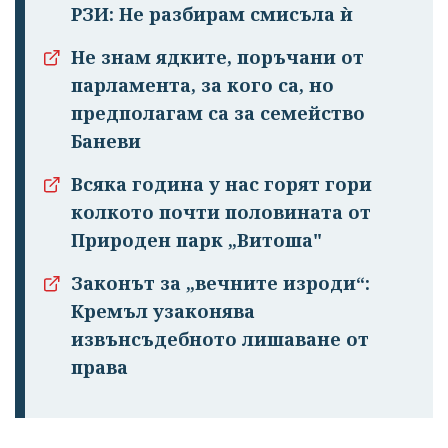
РЗИ: Не разбирам смисъла ѝ
Не знам ядките, поръчани от
парламента, за кого са, но
предполагам са за семейство
Баневи
Всяка година у нас горят гори
колкото почти половината от
Природен парк „Витоша"
Законът за „вечните изроди“:
Кремъл узаконява
извънсъдебното лишаване от
права