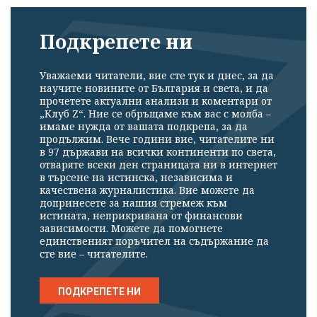
Подкрепете ни
Уважаеми читатели, вие сте тук и днес, за да
научите новините от България и света, и да
прочетете актуални анализи и коментари от
„Клуб Z“. Ние се обръщаме към вас с молба –
имаме нужда от вашата подкрепа, за да
продължим. Вече години вие, читателите ни
в 97 държави на всички континенти по света,
отваряте всеки ден страницата ни в интернет
в търсене на истинска, независима и
качествена журналистика. Вие можете да
допринесете за нашия стремеж към
истината, неприкривана от финансови
зависимости. Можете да помогнете
единственият поръчител на съдържание да
сте вие – читателите.
ПОДКРЕПЕТЕ НИ