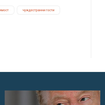
имост
чуждестранни гости