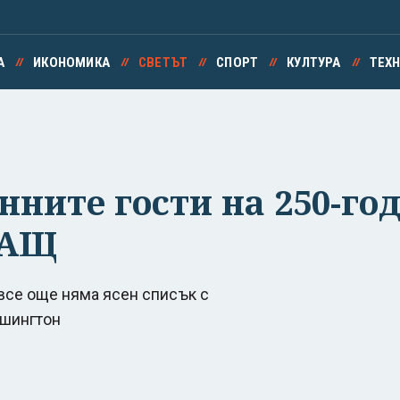
А
ИКОНОМИКА
СВЕТЪТ
СПОРТ
КУЛТУРА
ТЕХ
нните гости на 250-г
САЩ
все още няма ясен списък с
ашингтон