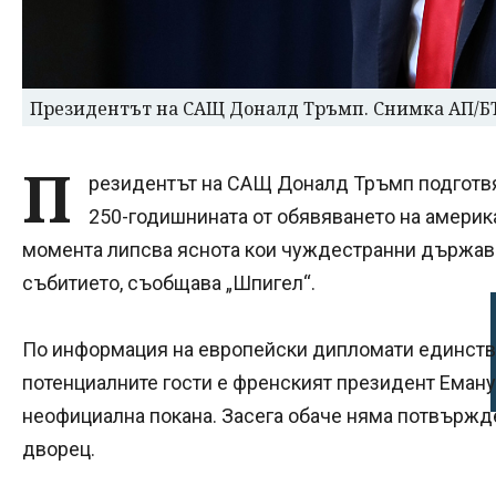
Президентът на САЩ Доналд Тръмп. Снимка АП/Б
П
резидентът на САЩ Доналд Тръмп подготвя
250-годишнината от обявяването на америк
момента липсва яснота кои чуждестранни държав
събитието, съобщава „Шпигел“.
По информация на европейски дипломати единств
потенциалните гости е френският президент Еману
неофициална покана. Засега обаче няма потвържд
дворец.