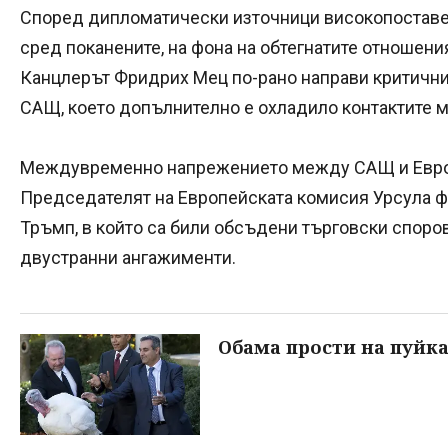
Според дипломатически източници високопоставен
сред поканените, на фона на обтегнатите отношен
Канцлерът Фридрих Мец по-рано направи критични
САЩ, което допълнително е охладило контактите 
Междувременно напрежението между САЩ и Европ
Председателят на Европейската комисия Урсула ф
Тръмп, в който са били обсъдени търговски споро
двустранни ангажименти.
Обама прости на пуйка