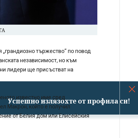
ТА
 „грандиозно тържество“ по повод
анската независимост, но към
ни лидери ще присъстват на
еното известно име сред
Успешно излязохте от профила си!
ел Макрон, който е получил
ение от Белия дом или Елисейския