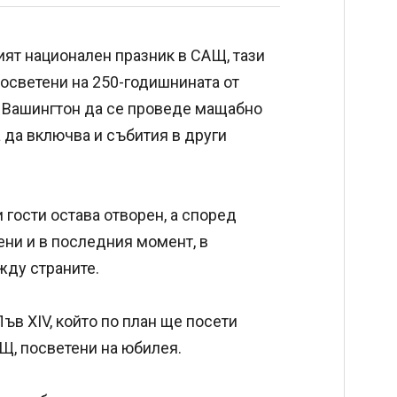
ият национален празник в САЩ, тази
посветени на 250-годишнината от
в Вашингтон да се проведе мащабно
 да включва и събития в други
гости остава отворен, а според
ени и в последния момент, в
жду страните.
ъв XIV, който по план ще посети
Щ, посветени на юбилея.