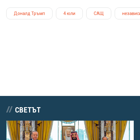
Доналд Тръмп
4 юли
САЩ
независ
СВЕТЪТ