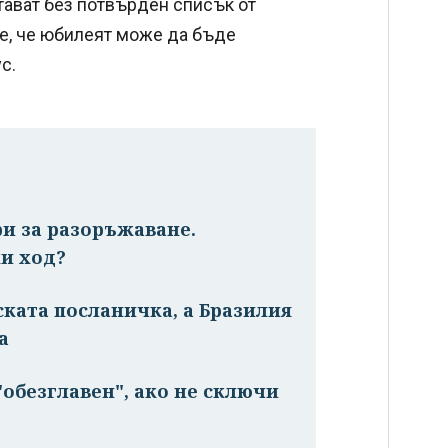
тават без потвърден списък от
е, че юбилеят може да бъде
с.
ри за разоръжаване.
и ход?
ската посланичка, а Бразилия
а
обезглавен", ако не сключи