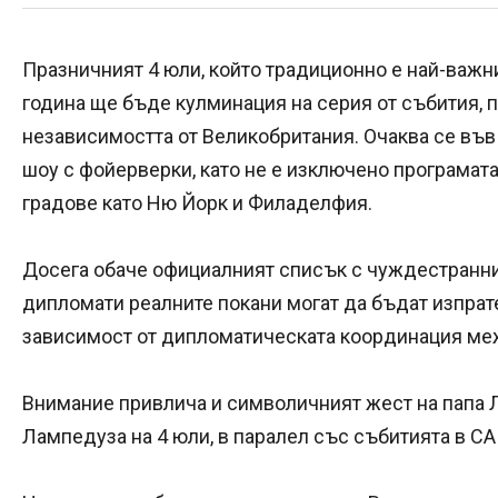
Празничният 4 юли, който традиционно е най-важн
година ще бъде кулминация на серия от събития, 
независимостта от Великобритания. Очаква се въ
шоу с фойерверки, като не е изключено програмата
градове като Ню Йорк и Филаделфия.
Досега обаче официалният списък с чуждестранни 
дипломати реалните покани могат да бъдат изпрат
зависимост от дипломатическата координация ме
Внимание привлича и символичният жест на папа Л
Лампедуза на 4 юли, в паралел със събитията в СА