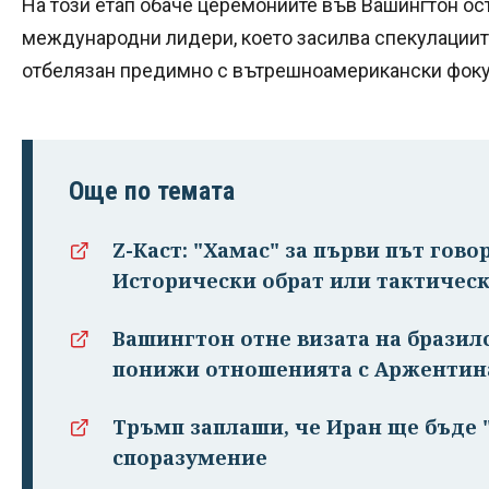
На този етап обаче церемониите във Вашингтон ос
международни лидери, което засилва спекулациит
отбелязан предимно с вътрешноамерикански фоку
Още по темата
Z-Каст: "Хамас" за първи път гово
Исторически обрат или тактическ
Вашингтон отне визата на бразил
понижи отношенията с Аржентин
Тръмп заплаши, че Иран ще бъде "
споразумение