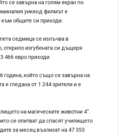
йто се завърна на голям екран по
изминалия уикенд филмът е
о към общите си приходи.
 пета седмица се излъчва в
о, открило изгубената си дъщеря
63 466 евро приходи.
6 година, който също се завърна на
 е гледана от 1 244 зрители и е
илището на магическите животни 4“.
оито се опитват да спасят училището
одите за месец възлизат на 47 353