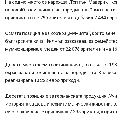
На седмо място се нарежда „Топ гън: Маверик“, ко
повод 40-годишнината на поредицата. Само през 
привлякъл още 796 зрители и е добавил 7 484 евр
Осмата позиция е за хоръра „Мумията“, който вече
българските кина. Филмът, разказващ за семейств
мумифицирана, е гледан от 22 078 зрители и има 1
Девето място заема оригиналният „Топ Гън“ от 198
екран заради годишнината на поредицата. Класиката
реализирала 10 222 евро приходи.
Десетата позиция е за германската продукция „Уч
Историята за деца и техните магически животни, к
си от закриване, е привлякла 7 335 зрители, а прих