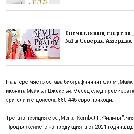
Впечатляващ старт за „
№1 в Северна Америка
На второ място остава биографичният филм „Майкъ
иконата Майкъл Джексън. Месец след премиерата с
зрители и е донесла 880 446 евро приходи.
Третата позиция е за „Mortal Kombat II: Филмът“, 
Продължението на продукцията от 2021 година, в