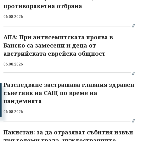
противоракетна отбрана
06.08.2026
АПА: При антисемитската проява в
Банско са замесени и деца от
австрийската еврейска общност
06.08.2026
Разследване застрашава главния здравен
съветник на САЩ по време на
пандемията
06.08.2026
Пакистан: за да отразяват събития извън
три големи града, чуждестранните