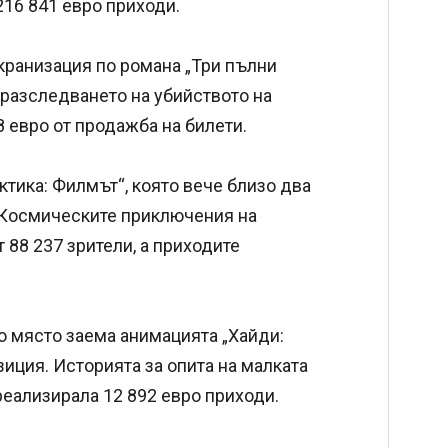
216 841 евро приходи.
екранизация по романа „Три пълни
а разследването на убийството на
8 евро от продажба на билети.
ктика: Филмът“, която вече близо два
. Космическите приключения на
 88 237 зрители, а приходите
о място заема анимацията „Хайди:
зиция. Историята за опита на малката
 реализирала 12 892 евро приходи.