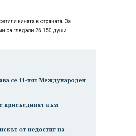
етили кината в страната. За
и са гледали 26 150 души.
дава се 11-ият Международен
се присъединят към
искът от недостиг на