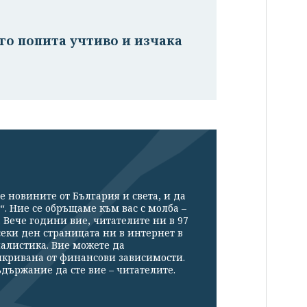
 го попита учтиво и изчака
е новините от България и света, и да
“. Ние се обръщаме към вас с молба –
Вече години вие, читателите ни в 97
секи ден страницата ни в интернет в
налистика. Вие можете да
икривана от финансови зависимости.
държание да сте вие – читателите.