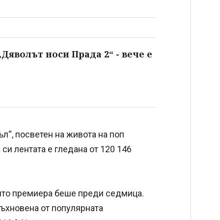
Дяволът носи Прада 2“ - вече е
л“, посветен на живота на поп
и лентата е гледана от 120 146
чиято премиера беше преди седмица.
дъхновена от популярната