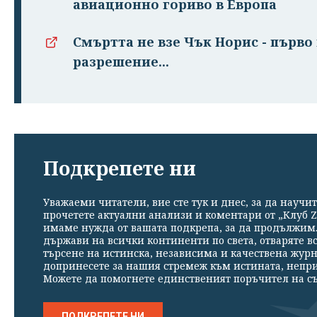
авиационно гориво в Европа
Смъртта не взе Чък Норис - първо
разрешение...
Подкрепете ни
Уважаеми читатели, вие сте тук и днес, за да научит
прочетете актуални анализи и коментари от „Клуб Z
имаме нужда от вашата подкрепа, за да продължим. 
държави на всички континенти по света, отваряте в
търсене на истинска, независима и качествена жур
допринесете за нашия стремеж към истината, непр
Можете да помогнете единственият поръчител на съ
ПОДКРЕПЕТЕ НИ