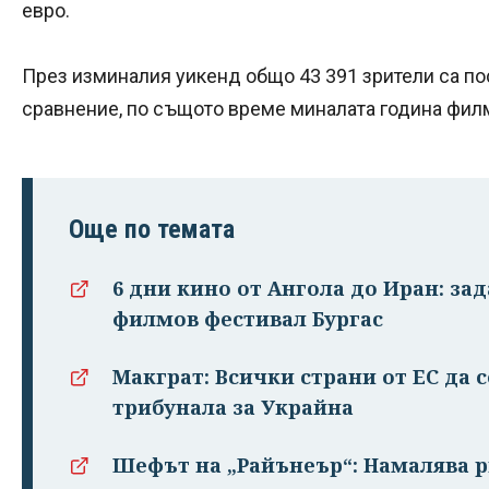
евро.
През изминалия уикенд общо 43 391 зрители са пос
сравнение, по същото време миналата година филм
Още по темата
6 дни кино от Ангола до Иран: за
филмов фестивал Бургас
Макграт: Всички страни от ЕС да 
трибунала за Украйна
Шефът на „Райънеър“: Намалява р