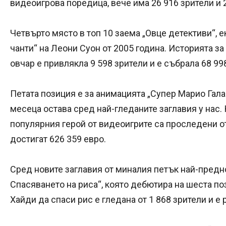
видеоигрова поредица, вече има 26 916 зрители и 
Четвърто място в топ 10 заема „Овце детективи“, 
чанти“ на Леони Суон от 2005 година. Историята з
овчар е привлякла 9 598 зрители и е събрала 68 99
Петата позиция е за анимацията „Супер Марио Гала
месеца остава сред най-гледаните заглавия у нас
популярния герой от видеоигрите са проследени от
достигат 626 359 евро.
Сред новите заглавия от миналия петък най-предн
Спасяването на риса“, която дебютира на шеста по
Хайди да спаси рис е гледана от 1 868 зрители и е