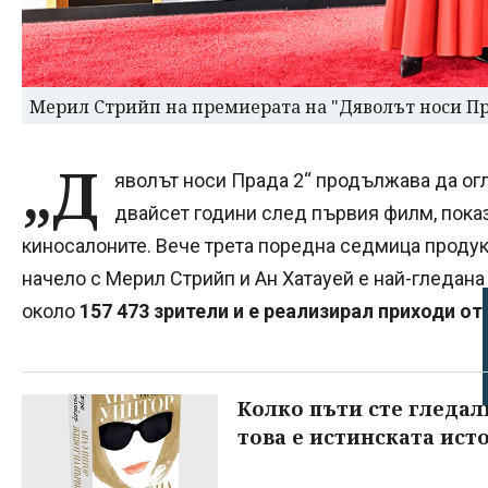
Мерил Стрийп на премиерата на "Дяволът носи Пр
„Д
яволът носи Прада 2“ продължава да огл
двайсет години след първия филм, пока
киносалоните. Вече трета поредна седмица проду
начело с Мерил Стрийп и Ан Хатауей е най-гледан
около
157 473 зрители и е реализирал приходи от 
Колко пъти сте гледал
това е истинската ист