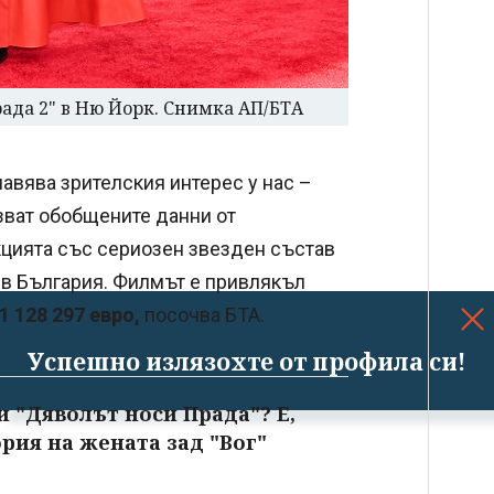
ада 2" в Ню Йорк. Снимка АП/БТА
авява зрителския интерес у нас –
зват обобщените данни от
кцията със сериозен звезден състав
а в България. Филмът е привлякъл
1 128 297 евро,
посочва БТА.
Успешно излязохте от профила си!
и "Дяволът носи Прада"? Е,
ория на жената зад "Вог"