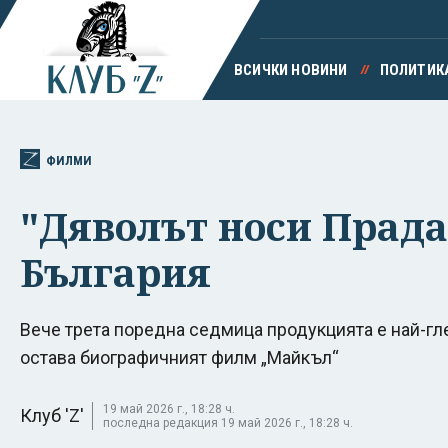
ВСИЧКИ НОВИНИ
ПОЛИТИК
ФИЛМИ
"Дяволът носи Прада 
България
Вече трета поредна седмица продукцията е най-гл
остава биографичният филм „Майкъл“
19 май 2026 г., 18:28 ч.
Клуб 'Z'
последна редакция 19 май 2026 г., 18:28 ч.