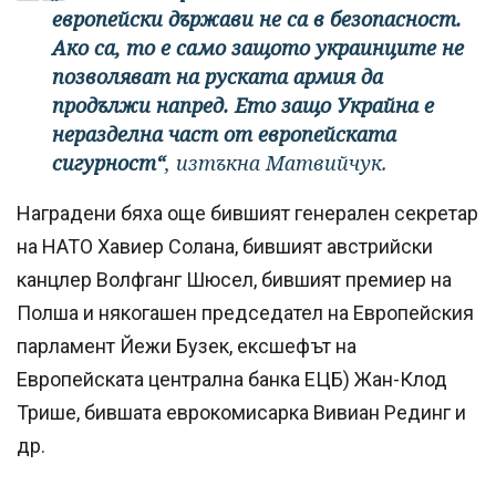
европейски държави не са в безопасност.
Ако са, то е само защото украинците не
позволяват на руската армия да
продължи напред. Ето защо Украйна е
неразделна част от европейската
сигурност“
, изтъкна Матвийчук.
Наградени бяха още бившият генерален секретар
на НАТО Хавиер Солана, бившият австрийски
канцлер Волфганг Шюсел, бившият премиер на
Полша и някогашен председател на Европейския
парламент Йежи Бузек, ексшефът на
Европейската централна банка ЕЦБ) Жан-Клод
Трише, бившата еврокомисарка Вивиан Рединг и
др.