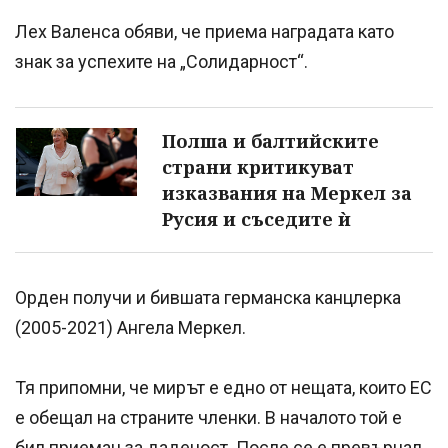
Лех Валенса обяви, че приема наградата като
знак за успехите на „Солидарност“.
Полша и балтийските
страни критикуват
изказвания на Меркел за
Русия и съседите ѝ
Орден получи и бившата германска канцлерка
(2005-2021) Ангела Меркел.
Тя припомни, че мирът е едно от нещата, които ЕС
е обещал на страните членки. В началото той е
бил приеман за даденост. После се е превърнал