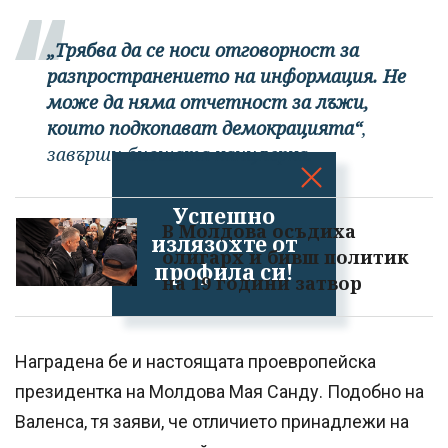
„Трябва да се носи отговорност за
разпространението на информация. Не
може да няма отчетност за лъжи,
които подкопават демокрацията“
,
завърши бившата канцлерка.
Успешно
В Молдова осъдиха
излязохте от
олигарх и бивш политик
профила си!
на 19 години затвор
Наградена бе и настоящата проевропейска
президентка на Молдова Мая Санду. Подобно на
Валенса, тя заяви, че отличието принадлежи на