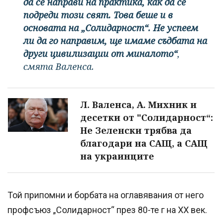
да се направи на практика, как да се
подреди този свят. Това беше и в
основата на „Солидарност“. Не успеем
ли да го направим, ще имаме съдбата на
други цивилизации от миналото“
,
смята Валенса.
Л. Валенса, А. Михник и
десетки от "Солидарност“:
Не Зеленски трябва да
благодари на САЩ, а САЩ
на украинците
Той припомни и борбата на оглавявания от него
профсъюз „Солидарност“ през 80-те г на ХХ век.