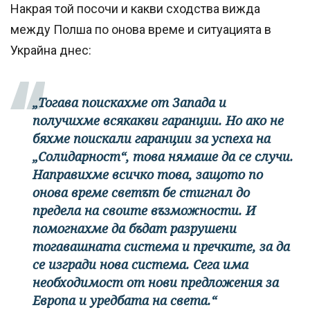
Накрая той посочи и какви сходства вижда
между Полша по онова време и ситуацията в
Украйна днес:
„Тогава поискахме от Запада и
получихме всякакви гаранции. Но ако не
бяхме поискали гаранции за успеха на
„Солидарност“, това нямаше да се случи.
Направихме всичко това, защото по
онова време светът бе стигнал до
предела на своите възможности. И
помогнахме да бъдат разрушени
тогавашната система и пречките, за да
се изгради нова система. Сега има
необходимост от нови предложения за
Европа и уредбата на света.“