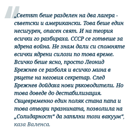
„Светът беше разделен на два лагера -
съветски и американски. Това беше един
несигурен, опасен свят. И на теория
всички го разбираха. СССР се готвеше за
ядрена война. Не знам дали си спомняте
всички ядрени силози по това време.
Всичко беше ясно, просто Леонид
Брежнев се разболя и всичко мина в
ръцете на неговия секретар. След
Брежнев дойдоха нови ръководители. Но
това доведе до дестабилизация.
Същевременно един поляк стана папа и
това отвори празнината, позволила на
„Солидарност“ да запълни този вакуум“
,
каза Валенса.