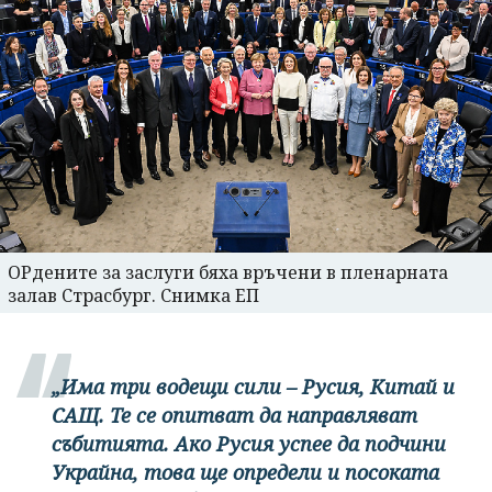
ОРдените за заслуги бяха връчени в пленарната
залав Страсбург. Снимка ЕП
„Има три водещи сили – Русия, Китай и
САЩ. Те се опитват да направляват
събитията. Ако Русия успее да подчини
Украйна, това ще определи и посоката