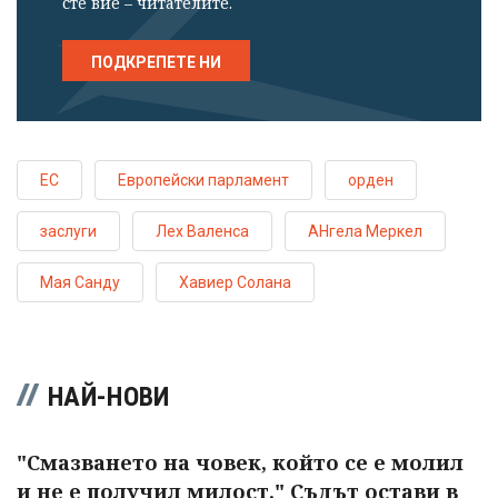
сте вие – читателите.
ПОДКРЕПЕТЕ НИ
ЕС
Европейски парламент
орден
заслуги
Лех Валенса
АНгела Меркел
Мая Санду
Хавиер Солана
НАЙ-НОВИ
"Смазването на човек, който се е молил
и не е получил милост." Съдът остави в