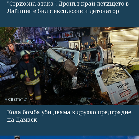
"Сериозна атака". Дронът край летището в
Лайпциг е бил с експлозив и детонатор
СВЕТЪТ
Кола бомба уби двама в друзко предградие
на Дамаск