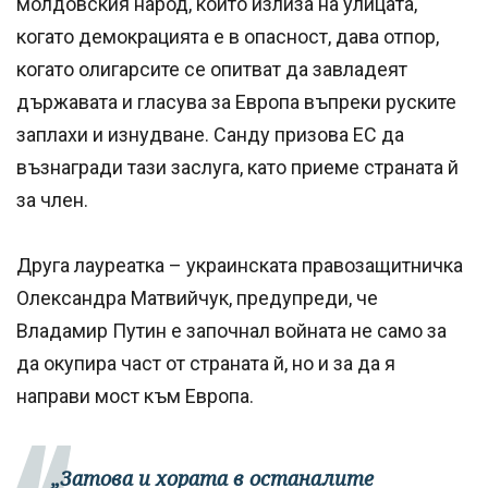
молдовския народ, който излиза на улицата,
когато демокрацията е в опасност, дава отпор,
когато олигарсите се опитват да завладеят
държавата и гласува за Европа въпреки руските
заплахи и изнудване. Санду призова ЕС да
възнагради тази заслуга, като приеме страната й
за член.
Друга лауреатка – украинската правозащитничка
Олександра Матвийчук, предупреди, че
Владамир Путин е започнал войната не само за
да окупира част от страната й, но и за да я
направи мост към Европа.
„Затова и хората в останалите