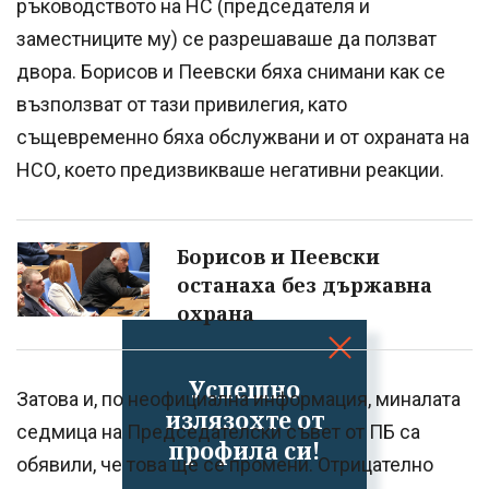
ръководството на НС (председателя и
заместниците му) се разрешаваше да ползват
двора. Борисов и Пеевски бяха снимани как се
възползват от тази привилегия, като
същевременно бяха обслужвани и от охраната на
НСО, което предизвикваше негативни реакции.
Борисов и Пеевски
останаха без държавна
охрана
Успешно
Затова и, по неофициална информация, миналата
излязохте от
седмица на Председателски съвет от ПБ са
профила си!
обявили, че това ще се промени. Отрицателно