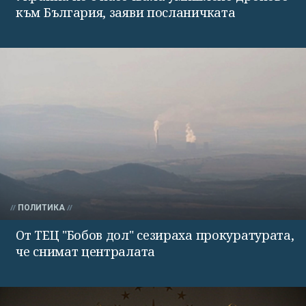
към България, заяви посланичката
ПОЛИТИКА
От ТЕЦ "Бобов дол" сезираха прокуратурата,
че снимат централата