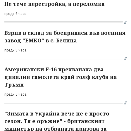
Не тече перестройка, а переломка
преди 6 часа
Взрив в склад за боеприпаси във военния
завод "ЕМКО" в с. Белица
преди 3 часа
Американски F-16 прехванаха два
цивилни самолета край голф клуба на
Тръмп
преди 5 часа
"Зимата в Украйна вече не е просто
сезон. Тя е оръжие" - британският
министър на отбраната призова за