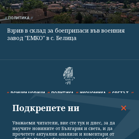
ПОЛИТИКА
Взрив в склад за боеприпаси във военния
завод "ЕМКО" в с. Белица
ВСИЧКИ НОВИНИ
ПОЛИТИКА
ИКОНОМИКА
СВЕТЪТ
Подкрепете ни
СПОРТ
КУЛТУРА
ТЕХНОЛОГИИ
КАЛЕЙДОСКОП
МНЕНИЯ
Уважаеми читатели, вие сте тук и днес, за да
научите новините от България и света, и да
прочетете актуални анализи и коментари от