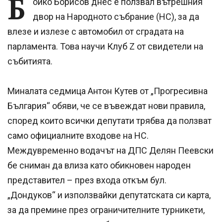
Б
ойко Борисов днес е ползвал вътрешния
двор на Народното събрание (НС), за да
влезе и излезе с автомобил от сградата на
парламента. Това научи Клуб Z от свидетели на
събитията.
Миналата седмица Антон Кутев от „Прогресивна
България“ обяви, че се въвеждат нови правила,
според които всички депутати трябва да ползват
само официалните входове на НС.
Междувременно водачът на ДПС Делян Пеевски
бе сниман да влиза като обикновен народен
представител – през входа откъм бул.
„Дондуков“ и използвайки депутатската си карта,
за да премине през ограничителните турникети,