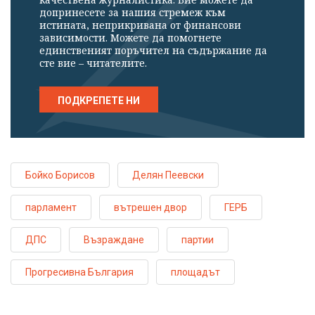
допринесете за нашия стремеж към
истината, неприкривана от финансови
зависимости. Можете да помогнете
единственият поръчител на съдържание да
сте вие – читателите.
ПОДКРЕПЕТЕ НИ
Бойко Борисов
Делян Пеевски
парламент
вътрешен двор
ГЕРБ
ДПС
Възраждане
партии
Прогресивна България
площадът