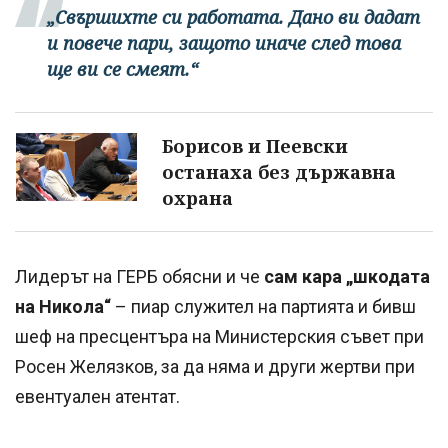
„Свършихте си работата. Дано ви дадат
и повече пари, защото иначе след това
ще ви се смеят.“
Борисов и Пеевски
останаха без държавна
охрана
Лидерът на ГЕРБ обясни и че
сам кара „шкодата
на Никола“
– пиар служител на партията и бивш
шеф на пресцентъра на Министерския съвет при
Росен Желязков, за да няма и други жертви при
евентуален атентат.