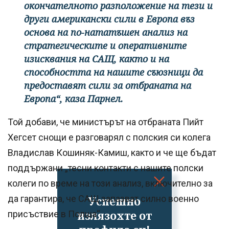
окончателното разположение на тези и
други американски сили в Европа въз
основа на по-нататъшен анализ на
стратегическите и оперативните
изисквания на САЩ, както и на
способността на нашите съюзници да
предоставят сили за отбраната на
Европа“, каза Парнел.
Той добави, че министърът на отбраната Пийт
Хегсет снощи е разговарял с полския си колега
Владислав Кошиняк-Камиш, както и че ще бъдат
поддържани „тесни контакти с нашите полски
колеги по време на този анализ, включително за
да гарантира, че САЩ запазват силно военно
Успешно
излязохте от
присъствие в Полша“.