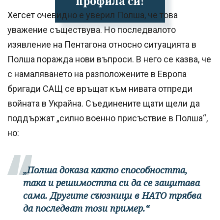
профила си!
Хегсет очевидно е уверил Полша, че това
уважение съществува. Но последвалото
изявление на Пентагона относно ситуацията в
Полша поражда нови въпроси. В него се казва, че
с намаляването на разположените в Европа
бригади САЩ се връщат към нивата отпреди
войната в Украйна. Съединените щати щели да
поддържат „силно военно присъствие в Полша“,
но:
„Полша доказа както способността,
така и решимостта си да се защитава
сама. Другите съюзници в НАТО трябва
да последват този пример.“