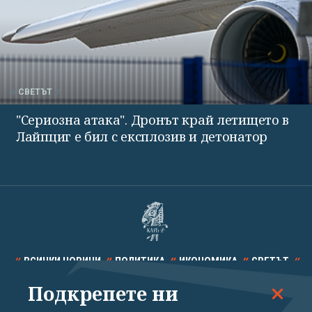
СВЕТЪТ
"Сериозна атака". Дронът край летището в
Лайпциг е бил с експлозив и детонатор
ВСИЧКИ НОВИНИ
ПОЛИТИКА
ИКОНОМИКА
СВЕТЪТ
Подкрепете ни
СПОРТ
КУЛТУРА
ТЕХНОЛОГИИ
КАЛЕЙДОСКОП