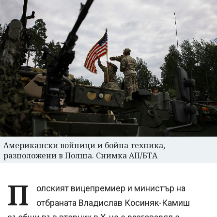
Американски войници и бойна техника,
разположени в Полша. Снимка АП/БТА
П
олският вицепремиер и министър на
отбраната Владислав Косиняк-Камиш