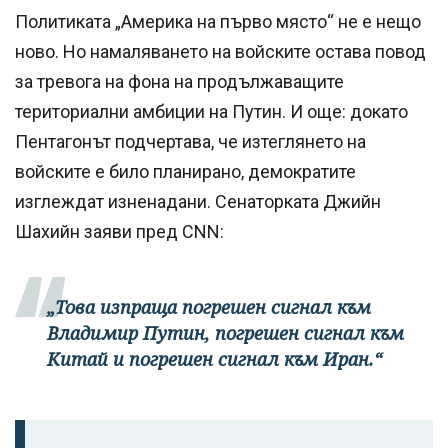
Политиката „Америка на първо място“ не е нещо
ново. Но намаляването на войските остава повод
за тревога на фона на продължаващите
териториални амбиции на Путин. И още: докато
Пентагонът подчертава, че изтеглянето на
войските е било планирано, демократите
изглеждат изненадани. Сенаторката Джийн
Шахийн заяви пред CNN:
„Това изпраща погрешен сигнал към
Владимир Путин, погрешен сигнал към
Китай и погрешен сигнал към Иран.“