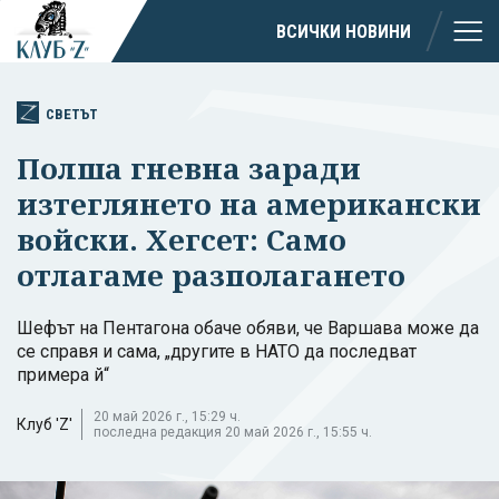
ВСИЧКИ НОВИНИ
СВЕТЪТ
Полша гневна заради
изтеглянето на американски
войски. Хегсет: Само
отлагаме разполагането
Шефът на Пентагона обаче обяви, че Варшава може да
се справя и сама, „другите в НАТО да последват
примера й“
20 май 2026 г., 15:29 ч.
Клуб 'Z'
последна редакция 20 май 2026 г., 15:55 ч.