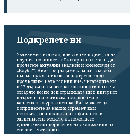
Подкрепете ни
Уважаеми читатели, вие сте тук и днес, за да
научите новините от България и света, и да
прочетете актуални анализи и коментари от
„Клуб Z“. Ние се обръщаме към вас с молба –
имаме нужда от вашата подкрепа, за да
продължим. Вече години вие, читателите ни
в 97 държави на всички континенти по света,
отваряте всеки ден страницата ни в интернет
в търсене на истинска, независима и
качествена журналистика. Вие можете да
допринесете за нашия стремеж към
истината, неприкривана от финансови
зависимости. Можете да помогнете
единственият поръчител на съдържание да
сте вие – читателите.