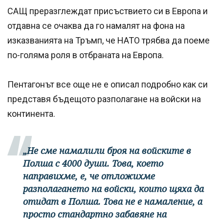
САЩ преразглеждат присъствието си в Европа и
отдавна се очаква да го намалят на фона на
изказванията на Тръмп, че НАТО трябва да поеме
по-голяма роля в отбраната на Европа.
Пентагонът все още не е описал подробно как си
представя бъдещото разполагане на войски на
континента.
„Не сме намалили броя на войските в
Полша с 4000 души. Това, което
направихме, е, че отложихме
разполагането на войски, които щяха да
отидат в Полша. Това не е намаление, а
просто стандартно забавяне на