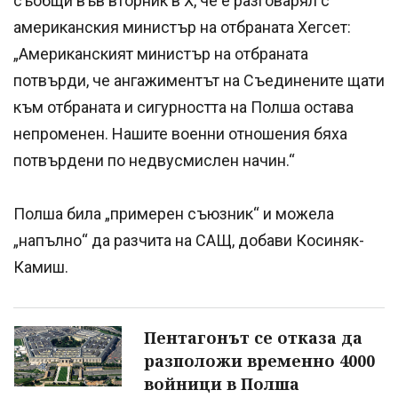
съобщи във вторник в X, че е разговарял с
американския министър на отбраната Хегсет:
„Американският министър на отбраната
потвърди, че ангажиментът на Съединените щати
към отбраната и сигурността на Полша остава
непроменен. Нашите военни отношения бяха
потвърдени по недвусмислен начин.“
Полша била „примерен съюзник“ и можела
„напълно“ да разчита на САЩ, добави Косиняк-
Камиш.
Пентагонът се отказа да
разположи временно 4000
войници в Полша