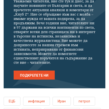
Уважаеми читатели, вие сте тук и днес, за да
научите новините от България и света, и да
прочетете актуални анализи и коментари от
„Клуб Z“. Ние се обръщаме към вас с молба –
имаме нужда от вашата подкрепа, за да
продължим. Вече години вие, читателите ни
в 97 държави на всички континенти по света,
отваряте всеки ден страницата ни в интернет
в търсене на истинска, независима и
качествена журналистика. Вие можете да
допринесете за нашия стремеж към
истината, неприкривана от финансови
зависимости. Можете да помогнете
единственият поръчител на съдържание да
сте вие – читателите.
ПОДКРЕПЕТЕ НИ
ЕЦБ
инфлация
Иран
петрол