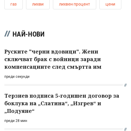
газ
лихви
лихвен процент
цени
НАЙ-НОВИ
Руските "черни вдовици". Жени
сключват брак с войници заради
компенсациите след смъртта им
преди секунди
Терзиев подписа 5-годишен договор за
боклука на „Слатина“, „Изгрев“ и
„Подуяне“
преди 28 мин