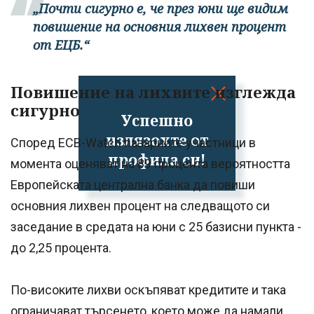
„Почти сигурно е, че през юни ще видим
повишение на основния лихвен процент
от ЕЦБ.“
Повишение на лихвите изглежда
сигурно
Успешно
излязохте от
Според ECB-Watch пазарните участници в
профила си!
момента оценяват на 89 процента вероятността
Европейската централна банка да повиши
основния лихвен процент на следващото си
заседание в средата на юни с 25 базисни пункта -
до 2,25 процента.
По-високите лихви оскъпяват кредитите и така
ограничават търсенето, което може да намали