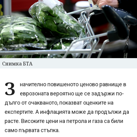
Снимка БТА
З
начително повишеното ценово равнище в
еврозоната вероятно ще се задържи по-
дълго от очакваното, показват оценките на
експертите. А инфлацията може да продължи да
расте. Високите цени на петрола и газа са били
само първата стъпка.