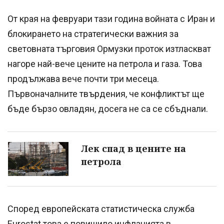
От края на февруари тази година войната с Иран и
блокирането на стратегически важния за
световната търговия Ормузки проток изтласкват
нагоре най-вече цените на петрола и газа. Това
продължава вече почти три месеца.
Първоначалните твърдения, че конфликтът ще
бъде бързо овладян, досега не са се сбъднали.
Лек спад в цените на
петрола
Според европейската статистическа служба
Eurostat това е повишило инфлацията в