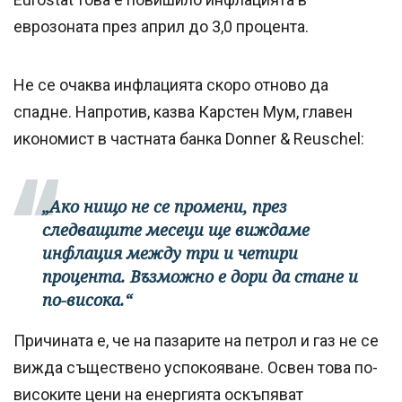
еврозоната през април до 3,0 процента.
Не се очаква инфлацията скоро отново да
спадне. Напротив, казва Карстен Мум, главен
икономист в частната банка Donner & Reuschel:
„Ако нищо не се промени, през
следващите месеци ще виждаме
инфлация между три и четири
процента. Възможно е дори да стане и
по-висока.“
Причината е, че на пазарите на петрол и газ не се
вижда съществено успокояване. Освен това по-
високите цени на енергията оскъпяват