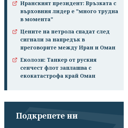
Иранският президент: Връзката с
върховния лидер е "много трудна
в момента"
Цените на петрола спадат след
сигнали за напредък в
преговорите между Иран и Оман
Еколози: Танкер от руския
сенчест флот заплашва с
екокатастрофа край Оман
Подкрепете ни