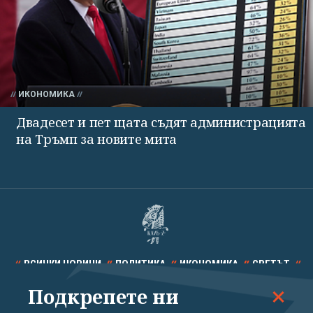
ИКОНОМИКА
Двадесет и пет щата съдят администрацията
на Тръмп за новите мита
ВСИЧКИ НОВИНИ
ПОЛИТИКА
ИКОНОМИКА
СВЕТЪТ
Подкрепете ни
СПОРТ
КУЛТУРА
ТЕХНОЛОГИИ
КАЛЕЙДОСКОП