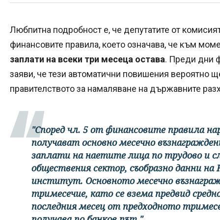
Любпитна подробност е, че депутатите от комисия
финансовите правила, което означава, че към мом
заплати на всеки три месеца остава
. Преди дни
заяви, че тези автоматични повишения вероятно ще
правителството за намаляване на държавните раз
"Според чл. 5 от финансовите правила н
получават основно месечно възнаграждени
заплати на наетите лица по трудово и 
обществения сектор, съобразно данни н
институт. Основното месечно възнагражд
тримесечие, като се взема предвид сред
последния месец от предходното тримесе
получава по банков път."