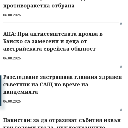
противоракетна отбрана
06.08.2026
АПА: При антисемитската проява в
Банско са замесени и деца от
австрийската еврейска общност
06.08.2026
Разследване застрашава главния здравен
съветник на САЩ по време на
пандемията
06.08.2026
Пакистан: за да отразяват събития извън
три големи града, чуждестранните