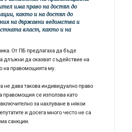
ител има право на достъп до
ации, както и на достъп до
ения на държавни ведомства и
стната власт, както и на
ника. От ПБ предлагаха да бъде
са длъжни да оказват съдействие на
о на правомощията му.
та не дава такова индивидуално право
ва правомощия се използва като
 включително за нахлуване в някои
депутатите и досега много често не са
яма санкции.