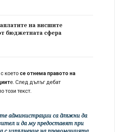
заплатите на висшите
от бюджетната сфера
 с което
се отнема правото на
циит
е. След дълъг дебат
о този текст.
те администрации са длъжни да
вител и да му предоставят при
ка с изпълнение на правомощията