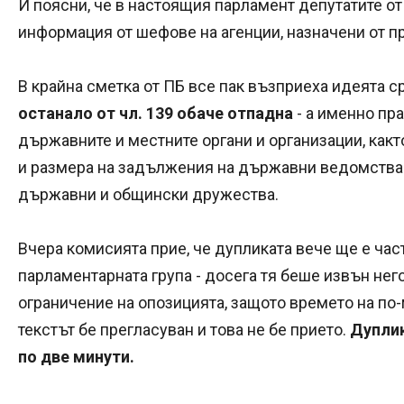
И поясни, че в настоящия парламент депутатите от
информация от шефове на агенции, назначени от п
В крайна сметка от ПБ все пак възприеха идеята ср
останало от чл. 139 обаче отпадна
- а именно пр
държавните и местните органи и организации, какт
и размера на задължения на държавни ведомства и
държавни и общински дружества.
Вчера комисията прие, че дупликата вече ще е част
парламентарната група - досега тя беше извън нег
ограничение на опозицията, защото времето на по-
текстът бе прегласуван и това не бе прието.
Дуплик
по две минути.