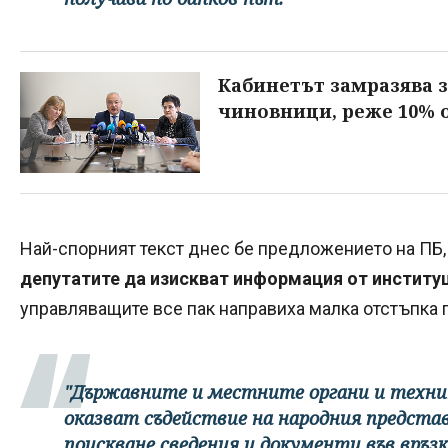
Кабинетът замразява 
чиновници, реже 10% 
Най-спорният текст днес бе предложението на ПБ,
депутатите да изискват информация от институ
управляващите все пак направиха малка отстъпка п
"Държавните и местните органи и техни
оказват съдействие на народния предста
поискване сведения и документи във връз