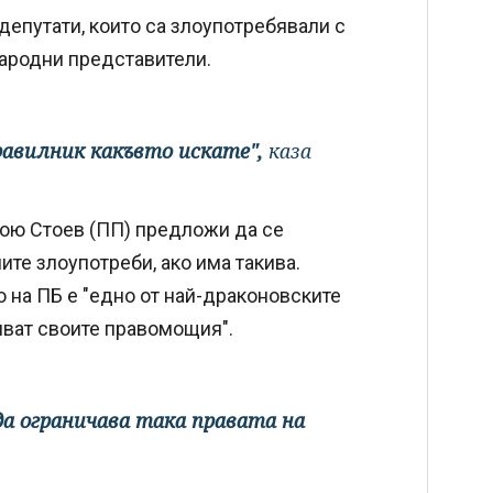
депутати, които са злоупотребявали с
народни представители.
равилник какъвто искате",
каза
тою Стоев (ПП) предложи да се
те злоупотреби, ако има такива.
 на ПБ е "едно от най-драконовските
яват своите правомощия".
 да ограничава така правата на