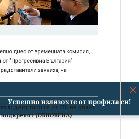
телно днес от временната комисия,
и от "Прогресивна България"
представители заявиха, че
Успешно излязохте от профила си!
та: депутатите от ПБ не знаят
о подкрепят (ОБНОВЕНА)