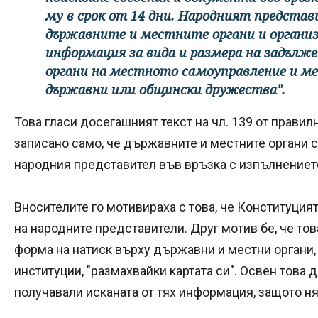
му в срок от 14 дни. Народният представ
държавните и местните органи и организ
информация за вида и размера на задълж
органи на местното самоуправление и ме
държавни или общински дружества".
Това гласи досегашният текст на чл. 139 от правил
записано само, че държавните и местните органи 
народния представител във връзка с изпълнениет
Вносителите го мотивираха с това, че Конституция
на народните представители. Друг мотив бе, че то
форма на натиск върху държавни и местни органи,
институции, "размахвайки картата си". Освен това 
получавали исканата от тях информация, защото н