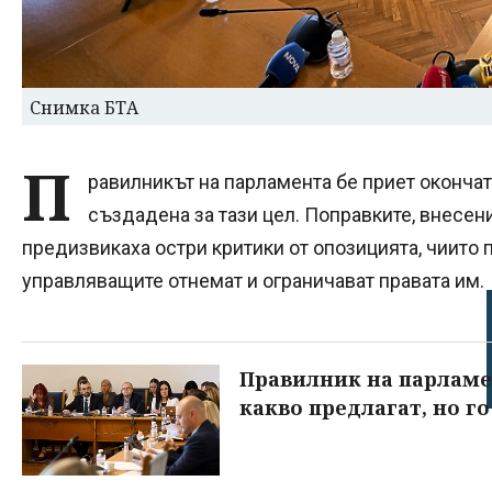
Снимка БТА
П
равилникът на парламента бе приет оконча
създадена за тази цел. Поправките, внесен
предизвикаха остри критики от опозицията, чиито 
управляващите отнемат и ограничават правата им.
Правилник на парламен
какво предлагат, но г