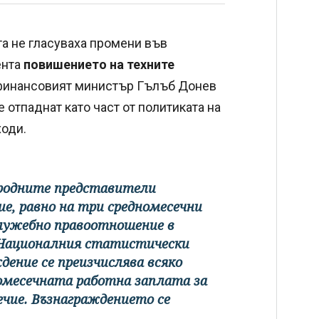
та не гласуваха промени във
ента
повишението на техните
 финансовият министър Гълъб Донев
 отпаднат като част от политиката на
ходи.
ародните представители
е, равно на три средномесечни
служебно правоотношение в
а Националния статистически
ение се преизчислява всяко
номесечната работна заплата за
чие. Възнаграждението се