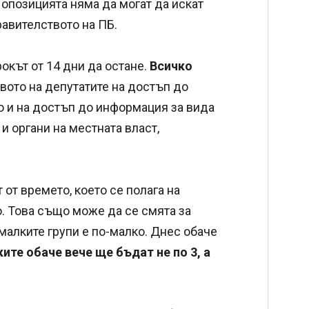
 опозицията няма да могат да искат
равителството на ПБ.
окът от 14 дни да остане.
Всичко
авото на депутатите на достъп до
о и на достъп до информация за вида
 органи на местната власт,
 от времето, което се полага на
о. Това също може да се смята за
малките групи е по-малко. Днес обаче
ите обаче вече ще бъдат не по 3, а