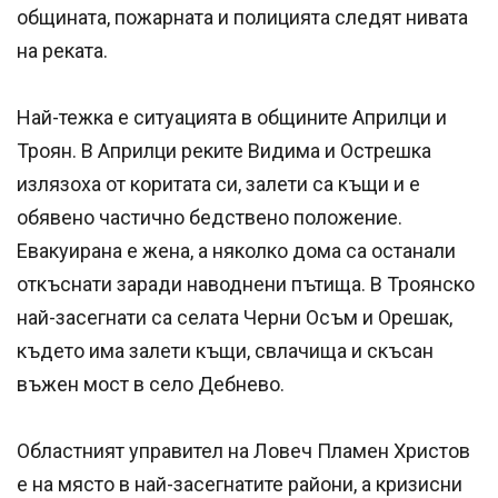
общината, пожарната и полицията следят нивата
на реката.
Най-тежка е ситуацията в общините Априлци и
Троян. В Априлци реките Видима и Острешка
излязоха от коритата си, залети са къщи и е
обявено частично бедствено положение.
Евакуирана е жена, а няколко дома са останали
откъснати заради наводнени пътища. В Троянско
най-засегнати са селата Черни Осъм и Орешак,
където има залети къщи, свлачища и скъсан
въжен мост в село Дебнево.
Областният управител на Ловеч Пламен Христов
е на място в най-засегнатите райони, а кризисни