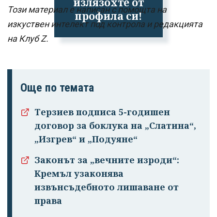
излязохте от
Този материал е написан с помощта на
профила си!
изкуствен интелект под контрола и редакцията
на Клуб Z.
Още по темата
Терзиев подписа 5-годишен
договор за боклука на „Слатина“,
„Изгрев“ и „Подуяне“
Законът за „вечните изроди“:
Кремъл узаконява
извънсъдебното лишаване от
права