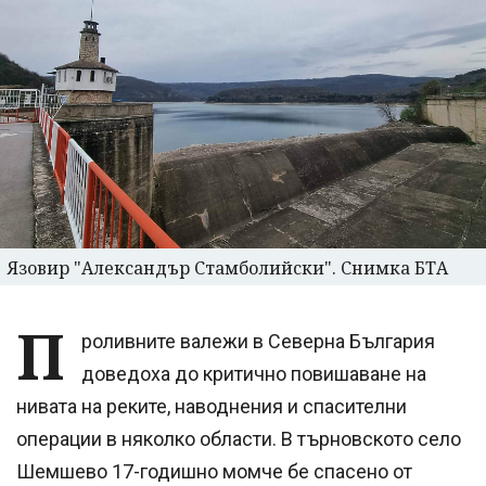
Язовир "Александър Стамболийски". Снимка БТА
П
роливните валежи в Северна България
доведоха до критично повишаване на
нивата на реките, наводнения и спасителни
операции в няколко области. В търновското село
Шемшево 17-годишно момче бе спасено от