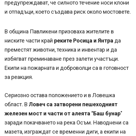
предупреждават, че силното течение носи клони
и отпадъци, което създава риск около мостовете.
В община Павликени призоваха жителите в
ниските части край
реките Росица и Янтра
да
преместят животни, техника и инвентар и да
избягват преминаване през залети участъци.
Екипи на пожарната и доброволци са в готовност
за реакция.
Сериозно остава положението и в Ловешка
област. В
Ловеч са затворени пешеходният
железен мост и части от алеята "Баш бунар
"
заради покачването на река Осъм. Наводнени са
мазета, изграждат се временни диги, а екипи на