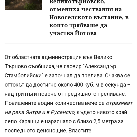
Великотърновско,
отмениха чествания на
Новоселското въстание, в
които трябваше да
участва Йотова
От областната администрация във Велико
Търново съобщиха, че язовир "Александър
Стамболийски" е започнал да прелива. Очаква се
оттокът да достигне около 400 куб. м в секунда –
над три пъти повече от предишното преливане.
Повишените водни количества вече се
отразяват
на река Янтра и в Русенско,
където нивото край
село Каранци е нараснало с близо 2,5 метра за
последното денонощие. Властите