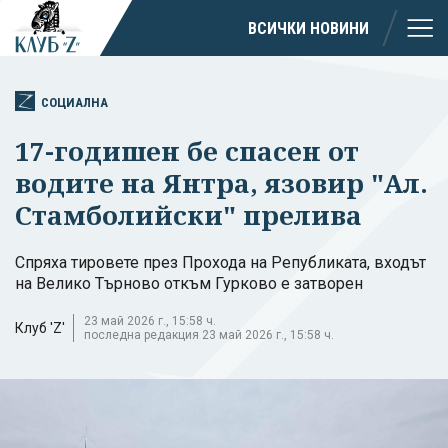
ВСИЧКИ НОВИНИ
СОЦИАЛНА
17-годишен бе спасен от
водите на Янтра, язовир "Ал.
Стамболийски" прелива
Спряха тировете през Прохода на Републиката, входът
на Велико Търново откъм Гурково е затворен
23 май 2026 г., 15:58 ч.
Клуб 'Z'
последна редакция 23 май 2026 г., 15:58 ч.