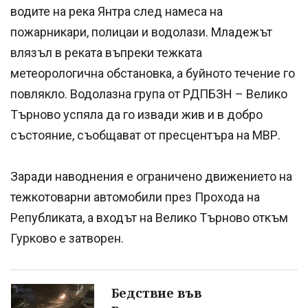
водите на река Янтра след намеса на
пожарникари, полицаи и водолази. Младежът
влязъл в реката въпреки тежката
метеорологична обстановка, а буйното течение го
повлякло. Водолазна група от РДПБЗН – Велико
Търново успяла да го извади жив и в добро
състояние, съобщават от пресцентъра на МВР.
Заради наводнения е ограничено движението на
тежкотоварни автомобили през Прохода на
Републиката, а входът на Велико Търново откъм
Гурково е затворен.
Бедствие във