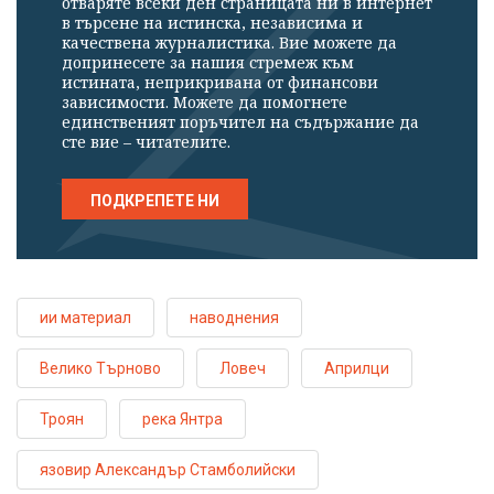
отваряте всеки ден страницата ни в интернет
в търсене на истинска, независима и
качествена журналистика. Вие можете да
допринесете за нашия стремеж към
истината, неприкривана от финансови
зависимости. Можете да помогнете
единственият поръчител на съдържание да
сте вие – читателите.
ПОДКРЕПЕТЕ НИ
ии материал
наводнения
Велико Търново
Ловеч
Априлци
Троян
река Янтра
язовир Александър Стамболийски