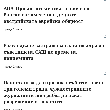
АПА: При антисемитската проява в
Банско са замесени и деца от
австрийската еврейска общност
преди 2 часа
Разследване застрашава главния здравен
съветник на САЩ по време на
пандемията
преди 2 часа
Пакистан: за да отразяват събития извън
три големи града, чуждестранните
журналисти ще трябва да искат
разрешение от властите
преди 3 часа