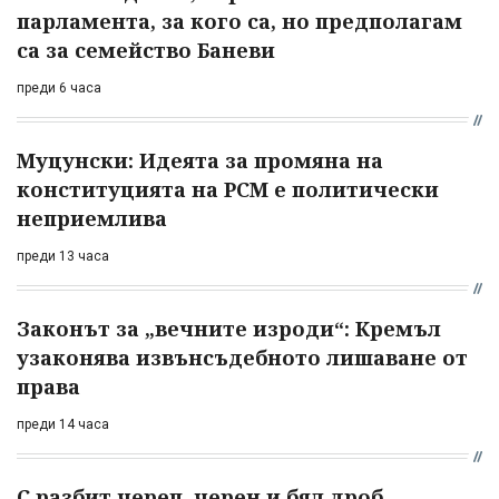
парламента, за кого са, но предполагам
са за семейство Баневи
преди 6 часа
Муцунски: Идеята за промяна на
конституцията на РСМ е политически
неприемлива
преди 13 часа
Законът за „вечните изроди“: Кремъл
узаконява извънсъдебното лишаване от
права
преди 14 часа
С разбит череп, черен и бял дроб...