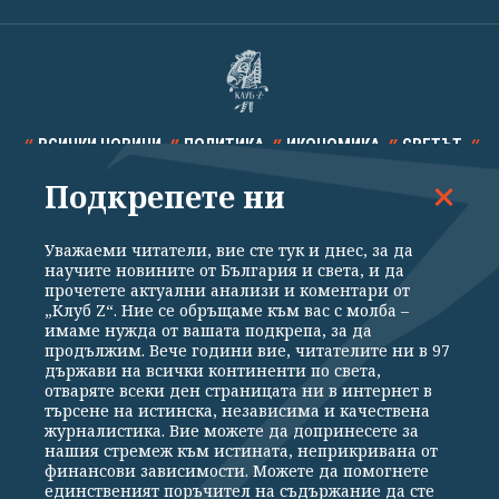
ВСИЧКИ НОВИНИ
ПОЛИТИКА
ИКОНОМИКА
СВЕТЪТ
Подкрепете ни
СПОРТ
КУЛТУРА
ТЕХНОЛОГИИ
КАЛЕЙДОСКОП
МНЕНИЯ
Уважаеми читатели, вие сте тук и днес, за да
научите новините от България и света, и да
прочетете актуални анализи и коментари от
„Клуб Z“. Ние се обръщаме към вас с молба –
имаме нужда от вашата подкрепа, за да
продължим. Вече години вие, читателите ни в 97
Общи условия
Политика за поверителност
държави на всички континенти по света,
отваряте всеки ден страницата ни в интернет в
Реклама
Партньори
Контакти
За Клуб Z
търсене на истинска, независима и качествена
Екип
Подкрепете ни
журналистика. Вие можете да допринесете за
нашия стремеж към истината, неприкривана от
финансови зависимости. Можете да помогнете
единственият поръчител на съдържание да сте
Издател на www.clubz.bg е „Клуб Зебра Медия“ ЕООД, София, ул. "Алеко