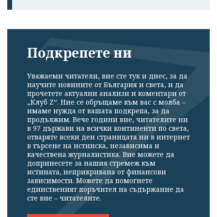
Подкрепете ни
Уважаеми читатели, вие сте тук и днес, за да
научите новините от България и света, и да
прочетете актуални анализи и коментари от
„Клуб Z“. Ние се обръщаме към вас с молба –
имаме нужда от вашата подкрепа, за да
продължим. Вече години вие, читателите ни
в 97 държави на всички континенти по света,
отваряте всеки ден страницата ни в интернет
в търсене на истинска, независима и
качествена журналистика. Вие можете да
допринесете за нашия стремеж към
истината, неприкривана от финансови
зависимости. Можете да помогнете
единственият поръчител на съдържание да
сте вие – читателите.