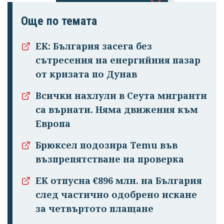
Още по темата
Успешно
излязохте от
ЕК: България засега без
профила си!
сътресения на енергийния пазар
от кризата по Дунав
Всички нахлули в Сеута мигранти
са върнати. Няма движения към
Европа
Брюксел подозира Temu във
възпрепятстване на проверка
ЕК отпусна €896 млн. на България
след частично одобрено искане
за четвъртото плащане