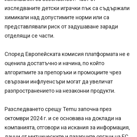
изследваните детски играчки пък са съдържали
химикали над допустимите норми или са
представлявали риск от задушаване заради
отделящи се части.
Според Европейската комисия платформата не е
оценила достатъчно и начина, по който
алгоритмите за препоръки и промоциите чрез
свързани инфлуенсъри могат да увеличат
разпространението на незаконни продукти.
Разследването срещу Temu започна през
октомври 2024 г. и се основава на доклади на
компанията, отговори на искания за информация,
данни от митническите и пазарните органи на ЕС,