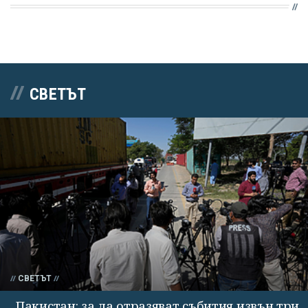
СВЕТЪТ
СВЕТЪТ
Пакистан: за да отразяват събития извън три