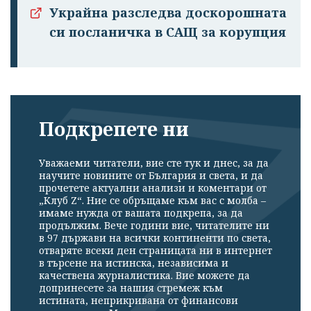
Украйна разследва доскорошната
си посланичка в САЩ за корупция
Подкрепете ни
Уважаеми читатели, вие сте тук и днес, за да
научите новините от България и света, и да
прочетете актуални анализи и коментари от
„Клуб Z“. Ние се обръщаме към вас с молба –
имаме нужда от вашата подкрепа, за да
продължим. Вече години вие, читателите ни
в 97 държави на всички континенти по света,
отваряте всеки ден страницата ни в интернет
в търсене на истинска, независима и
качествена журналистика. Вие можете да
допринесете за нашия стремеж към
истината, неприкривана от финансови