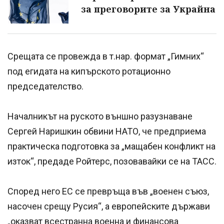
за преговорите за Украйна
Срещата се провежда в т.нар. формат „Гимних“
под егидата на кипърското ротационно
председателство.
Началникът на руското външно разузнаване
Сергей Наришкин обвини НАТО, че предприема
практическа подготовка за „мащабен конфликт на
изток“, предаде Ройтерс, позовавайки се на ТАСС.
Според него ЕС се превръща във „военен съюз,
насочен срещу Русия“, а европейските държави
„оказват всестранна военна и финансова