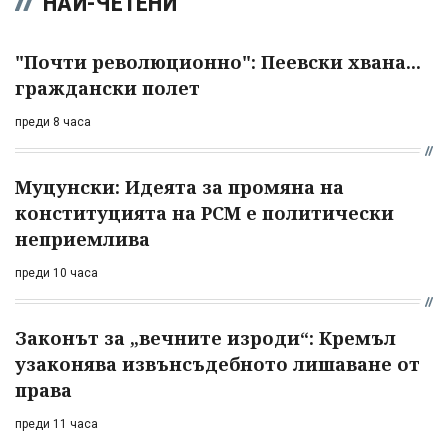
НАЙ-ЧЕТЕНИ
"Почти революционно": Пеевски хвана...
граждански полет
преди 8 часа
Муцунски: Идеята за промяна на
конституцията на РСМ е политически
неприемлива
преди 10 часа
Законът за „вечните изроди“: Кремъл
узаконява извънсъдебното лишаване от
права
преди 11 часа