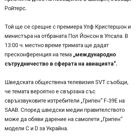
Ройтерс.
Той ще се срещне с премиера Улф Кристершон и
министъра на отбраната Пол Йонсон в Упсала. В
13:00 ч. местно време тримата ще дадат
пресконференция на тема
„международно
сътрудничество в сферата на авиацията“.
Шведската обществена телевизия SVT съобщи,
че темата вероятно е свързана със
свръхзвуковите изтребители „Грипен“ F‑39E на
SAAB. Според шведски медии правителството
може да обяви дарение на самолети „Грипен“
модели C и D за Украйна.