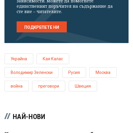
зависимости. Можете да помогнете
единственият поръчител на съдържание да
сте вие – читателите.
ПОДКРЕПЕТЕ НИ
Украйна
Кая Калас
Володимир Зеленски
Русия
Москва
война
преговори
Швеция
НАЙ-НОВИ