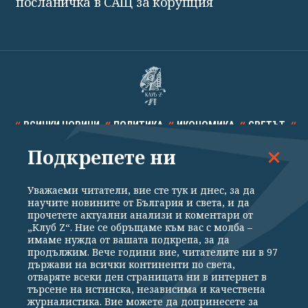
посланичка в САЩ за корупция
ВСИЧКИ НОВИНИ
ПОЛИТИКА
ИКОНОМИКА
СВЕТЪТ
Подкрепете ни
СПОРТ
КУЛТУРА
ТЕХНОЛОГИИ
КАЛЕЙДОСКОП
МНЕНИЯ
Уважаеми читатели, вие сте тук и днес, за да
научите новините от България и света, и да
прочетете актуални анализи и коментари от
„Клуб Z“. Ние се обръщаме към вас с молба –
имаме нужда от вашата подкрепа, за да
продължим. Вече години вие, читателите ни в 97
Общи условия
Политика за поверителност
държави на всички континенти по света,
отваряте всеки ден страницата ни в интернет в
Реклама
Партньори
Контакти
За Клуб Z
търсене на истинска, независима и качествена
Екип
Подкрепете ни
журналистика. Вие можете да допринесете за