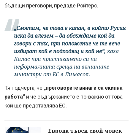
бъдещи преговори, предаде Ройтерс.
„Смятам, че това е капан, в който Русия
иска да влезем – да обсъждаме кой да
говори с тях, при положение че те вече
избират кой е подходящ и кой не“,
каза
Калас при пристигането си на
неформалната среща на външните
министри от ЕС в Лимасол.
Тя подчерта, че
„преговорите винаги са екипна
работа“
и че съдържанието е по-важно от това
кой ще представлява ЕС.
Европа търси свой човек