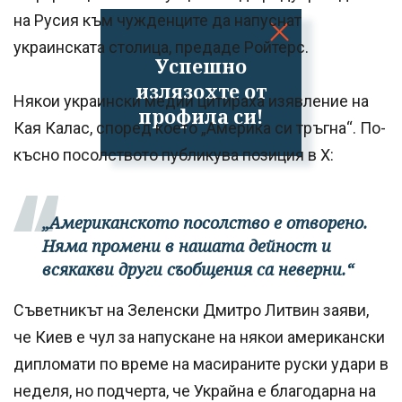
на Русия към чужденците да напуснат
украинската столица, предаде Ройтерс.
Успешно
излязохте от
Някои украински медии цитираха изявление на
профила си!
Кая Калас, според което „Америка си тръгна“. По-
късно посолството публикува позиция в X:
„Американското посолство е отворено.
Няма промени в нашата дейност и
всякакви други съобщения са неверни.“
Съветникът на Зеленски Дмитро Литвин заяви,
че Киев е чул за напускане на някои американски
дипломати по време на масираните руски удари в
неделя, но подчерта, че Украйна е благодарна на