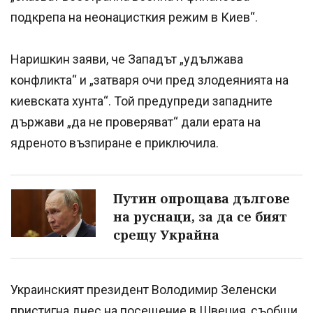
подкрепа на неонацисткия режим в Киев“.
Наришкин заяви, че Западът „удължава
конфликта“ и „затваря очи пред злодеянията на
киевската хунта“. Той предупреди западните
държави „да не проверяват“ дали ерата на
ядреното възпиране е приключила.
Путин опрощава дългове
на руснаци, за да се бият
срещу Украйна
Украинският президент Володимир Зеленски
пристигна днес на посещение в Швеция, съобщи