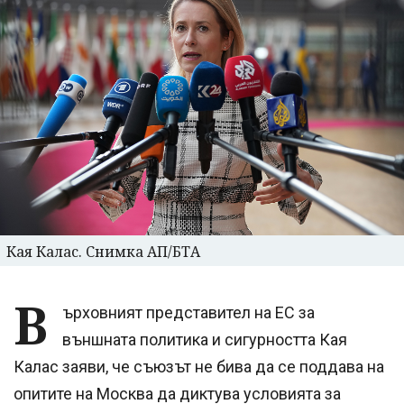
Кая Калас. Снимка АП/БТА
В
ърховният представител на ЕС за
външната политика и сигурността Кая
Калас заяви, че съюзът не бива да се поддава на
опитите на Москва да диктува условията за