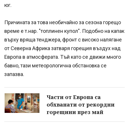
юг.
Причината за това необичайно за сезона горещо
време е т.нар. "топлинен купол". Подобно на капак
върху вряща тенджера, фронт с високо налягане
от Северна Африка затваря горещия въздух над
Европа в атмосферата. Тъй като се движи много
бавно, тази метеорологична обстановка се
запазва.
Части от Европа са
обхванати от рекордни
горещини през май