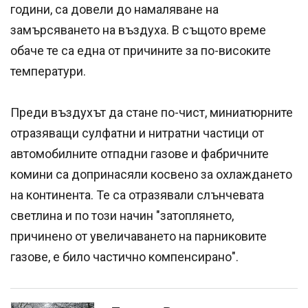
години, са довели до намаляване на
замърсяването на въздуха. В същото време
обаче те са една от причините за по-високите
температури.
Преди въздухът да стане по-чист, миниатюрните
отразяващи сулфатни и нитратни частици от
автомобилните отпадни газове и фабричните
комини са допринасяли косвено за охлаждането
на континента. Те са отразявали слънчевата
светлина и по този начин "затоплянето,
причинено от увеличаването на парниковите
газове, е било частично компенсирано".