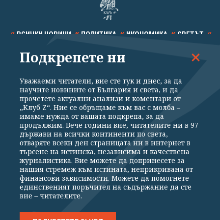
ВСИЧКИ НОВИНИ
ПОЛИТИКА
ИКОНОМИКА
СВЕТЪТ
Подкрепете ни
СПОРТ
КУЛТУРА
ТЕХНОЛОГИИ
КАЛЕЙДОСКОП
МНЕНИЯ
Уважаеми читатели, вие сте тук и днес, за да
научите новините от България и света, и да
прочетете актуални анализи и коментари от
„Клуб Z“. Ние се обръщаме към вас с молба –
имаме нужда от вашата подкрепа, за да
продължим. Вече години вие, читателите ни в 97
Общи условия
Политика за поверителност
държави на всички континенти по света,
отваряте всеки ден страницата ни в интернет в
Реклама
Партньори
Контакти
За Клуб Z
търсене на истинска, независима и качествена
Екип
Подкрепете ни
журналистика. Вие можете да допринесете за
нашия стремеж към истината, неприкривана от
финансови зависимости. Можете да помогнете
единственият поръчител на съдържание да сте
Издател на www.clubz.bg е „Клуб Зебра Медия“ ЕООД, София, ул. "Алеко
вие – читателите.
Константинов" 3. Всички права запазени 2026 „Клуб Зебра Медия“
ЕООД.
Препечатването на материали, снимки и видео от www.clubz.bg без
разрешение ще бъде преследвано по съдебен път, съгласно