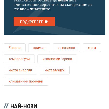
зависимости. Можете да помогнете
единственият поръчител на съдържание да
сте вие – читателите.
ПОДКРЕПЕТЕ НИ
Европа
климат
затопляне
жега
температури
изкопаеми горива
чиста енергия
чист въздух
климатични промени
НАЙ-НОВИ