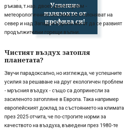
Успешно
ръкава, т.нар. двоен джетстрийм -
излязохте от
метеорологичните системи се отклоняват на
профила си!
север и над Западна Европа могат да се развият
продължителни горещи вълни.
Чистият въздух затопля
планетата?
Звучи парадоксално, но изглежда, че успешните
усилия за решаване на друг екологичен проблем
- мръсния въздух - също са допринесли за
засиленото затопляне в Европа. Така например
европейският доклад за състоянието на климата
през 2025 отчита, че по-строгите норми за
качеството на въздуха, въведени през 1980-те