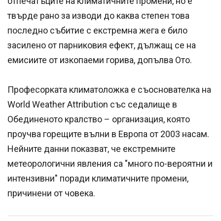
отпечатъците на климатичните промени, но е
твърде рано за изводи до каква степен това
последно събитие с екстремна жега е било
засилено от парниковия ефект, дължащ се на
емисиите от изкопаеми горива, допълва Ото.
Професорката климатоложка е съоснователка на
World Weather Attribution със седалище в
Обединеното кралство – организация, която
проучва горещите вълни в Европа от 2003 насам.
Нейните данни показват, че екстремните
метеорологични явления са "много по-вероятни и
интензивни" поради климатичните промени,
причинени от човека.