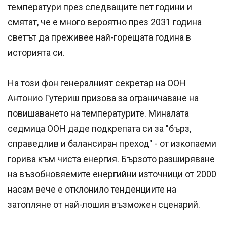
температури през следващите пет години и
смятат, че е много вероятно през 2031 година
светът да преживее най-горещата година в
историята си.
На този фон генералният секретар на ООН
Антонио Гутериш призова за ограничаване на
повишаването на температурите. Миналата
седмица ООН даде подкрепата си за "бърз,
справедлив и балансиран преход" - от изкопаеми
горива към чиста енергия. Бързото разширяване
на възобновяемите енергийни източници от 2000
насам вече е отклонило тенденциите на
затопляне от най-лошия възможен сценарий.