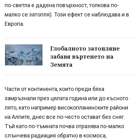
по-светла е дадена повърхност, толкова по-
малко се затопля). Този ефект се наблюдава и в
Европа.
Глобалното затопляне
забавя въртенето на
Земята
Части от континента, които преди бяха
замръзнали през цялата година или до късното
лято, като например високопланинските райони
на Алпите, днес все по-често остават без сняг.
Тъй като по-тъмната почва отразява по-малко
слънчева радиация обратно в космоса,