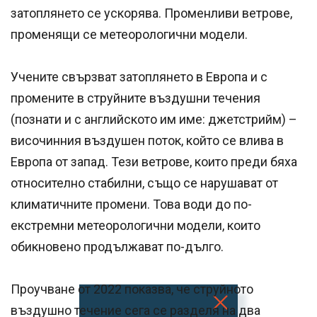
затоплянето се ускорява. Променливи ветрове,
променящи се метеорологични модели.
Учените свързват затоплянето в Европа и с
промените в струйните въздушни течения
(познати и с английското им име: джетстрийм) –
височинния въздушен поток, който се влива в
Европа от запад. Тези ветрове, които преди бяха
относително стабилни, също се нарушават от
климатичните промени. Това води до по-
екстремни метеорологични модели, които
обикновено продължават по-дълго.
Проучване от 2022 показва, че струйното
въздушно течение сега се разделя на два