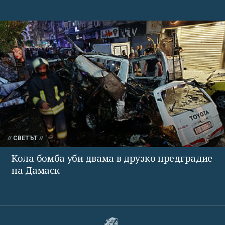
СВЕТЪТ
Кола бомба уби двама в друзко предградие
на Дамаск