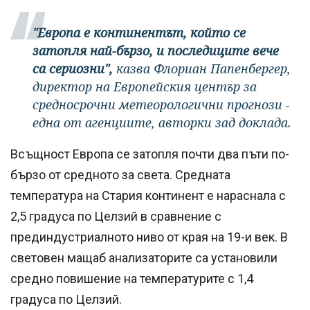
"Европа е континентът, който се
затопля най-бързо, и последиците вече
са сериозни",
казва Флориан Папенбергер,
директор на Европейския център за
средносрочни метеорологични прогнози -
една от агенциите, авторки зад доклада.
Всъщност Европа се затопля почти два пъти по-
бързо от средното за света. Средната
температура на Стария континент е нараснала с
2,5 градуса по Целзий в сравнение с
прединдустриалното ниво от края на 19-и век. В
световен мащаб анализаторите са установили
средно повишение на температурите с 1,4
градуса по Целзий.