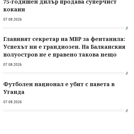
75-годишен дилър продава суперчист
кокаин
07.08.2026
Главният секретар на МВР за фентанила:
Успехът ни е грандиозен. На Балканския
полуостров не е правено такова нещо
07.08.2026
Футболен национал е убит с павета в
Уганда
07.08.2026