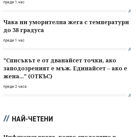
преди 1 час
Чака ни уморителна жега с температури
до 38 градуса
преди 1 час
"Списъкът е от дванайсет точки, ако
заподозреният е мъж. Единайсет – ако е
жена..." (ОТКЪС)
преди 2 часа
НАЙ-ЧЕТЕНИ
Инфлуенсърката, която споделяше в