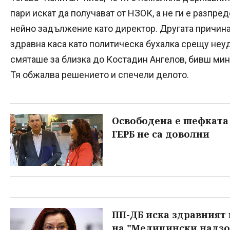
пари искат да получават от НЗОК, а не ги е разпре
нейно задължение като директор. Другата причина 
здравна каса като политическа бухалка срещу неу
смяташе за близка до Костадин Ангелов, бивш мин
Тя обжалва решението и спечели делото.
Освободена е шефката 
ГЕРБ не са доволни
ПП-ДБ иска здравният
на "Медицински надзо