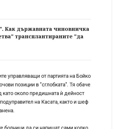
. Как държавната чиновничка
етва" трансплантираните "да
ите управляващи от партията на Бойко
чови позиции в "сглобката". Тя обаче
д като около предишната ѝ дейност
подуправител на Касата, както и шеф
анена.
те болници да си напишат сами колко