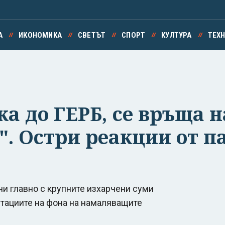
А
ИКОНОМИКА
СВЕТЪТ
СПОРТ
КУЛТУРА
ТЕХ
а до ГЕРБ, се връща н
. Остри реакции от п
ни главно с крупните изхарчени суми
нтациите на фона на намаляващите