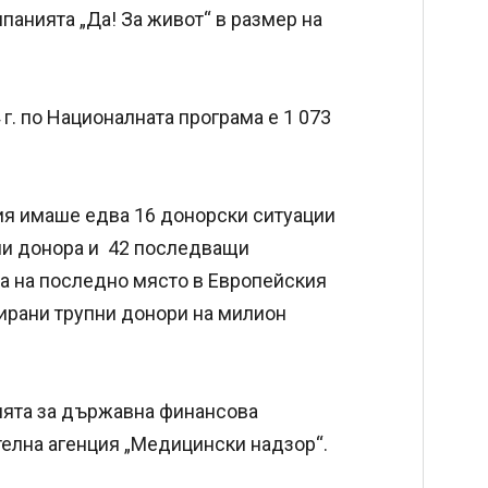
панията „Да! За живот“ в размер на
г. по Националната програма е 1 073
ия имаше едва 16 донорски ситуации
пни донора и 42 последващи
на на последно място в Европейския
ирани трупни донори на милион
цията за държавна финансова
елна агенция „Медицински надзор“.