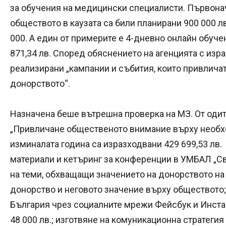
за обучения на медицински специалисти. Първонач
обществото в каузата са били планирани 900 000 лв.
000. А един от примерите е 4-дневно онлайн обуче
871,34 лв. Според обяснението на агенцията с изра
реализирани „кампании и събития, които привлич
донорството“.
Назначена беше вътрешна проверка на МЗ. От одитн
„Привличане общественото внимание върху необхо
изминалата година са изразходвани 429 699,53 лв. 
материали и кетъринг за конференции в УМБАЛ „С
на теми, обхващащи значението на донорството на 
донорство и неговото значение върху обществото;
България чрез социалните мрежи Фейсбук и Инстаг
48 000 лв.; изготвяне на комуникационна стратегия