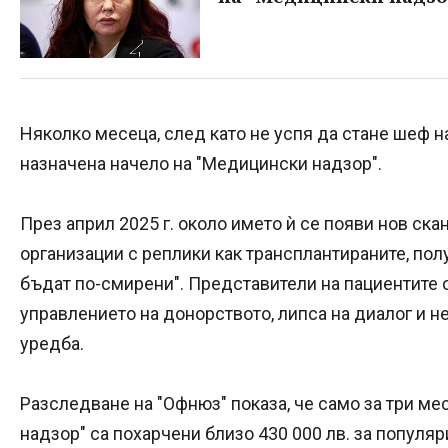
Няколко месеца, след като не успя да стане шеф 
назначена начело на "Медицински надзор".
През април 2025 г. около името ѝ се появи нов ска
организации с реплики как трансплантираните, пол
бъдат по-смирени". Представители на пациентите
управлението на донорството, липса на диалог и 
уредба.
Разследване на "Офнюз" показа, че само за три мес
надзор" са похарчени близо 430 000 лв. за популяр