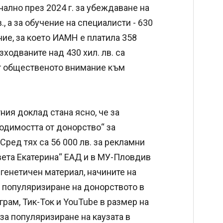
ално през 2024 г. за убеждаване на
, а за обучение на специалисти - 630
ние, за което ИАМН е платила 358
зходваните над 430 хил. лв. са
ат общественото внимание към
ия доклад стана ясно, че за
димостта от донорство“ за
Сред тях са 56 000 лв. за рекламни
вета Екатерина“ ЕАД и в МУ-Пловдив
генетичен материал, начините на
 популяризиране на донорството в
рам, Тик-Ток и YouTube в размер на
 за популяризиране на каузата в