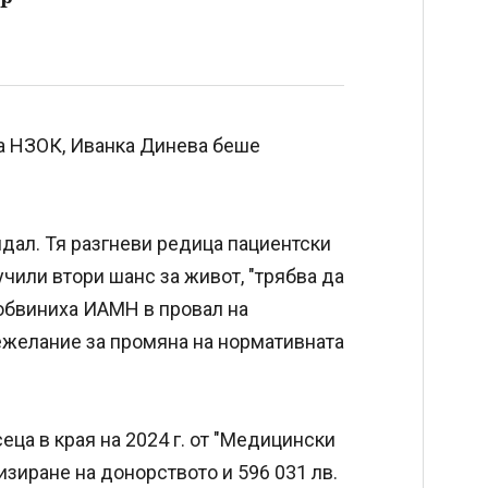
на НЗОК, Иванка Динева беше
ндал. Тя разгневи редица пациентски
учили втори шанс за живот, "трябва да
 обвиниха ИАМН в провал на
нежелание за промяна на нормативната
еца в края на 2024 г. от "Медицински
изиране на донорството и 596 031 лв.