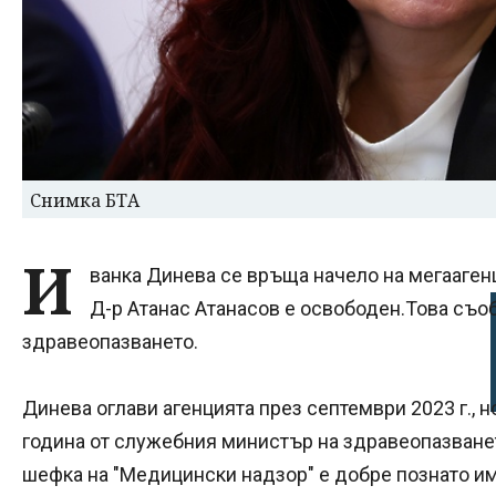
Снимка БТА
И
ванка Динева се връща начело на мегааген
Д-р Атанас Атанасов е освободен.Това съо
здравеопазването.
Динева оглави агенцията през септември 2023 г., 
година от служебния министър на здравеопазване
шефка на "Медицински надзор" е добре познато име