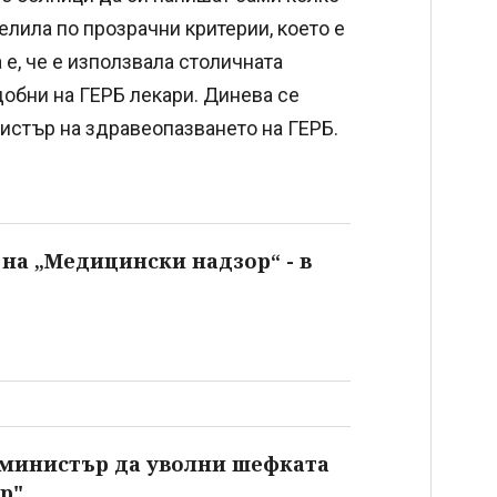
делила по прозрачни критерии, което е
е, че е използвала столичната
добни на ГЕРБ лекари. Динева се
истър на здравеопазването на ГЕРБ.
на „Медицински надзор“ - в
 министър да уволни шефката
р"