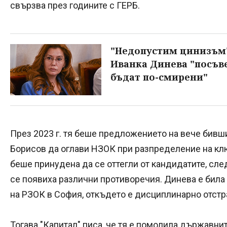
свързва през годините с ГЕРБ.
"Недопустим цинизъм"
Иванка Динева "посъв
бъдат по-смирени"
През 2023 г. тя беше предложението на вече бивш
Борисов да оглави НЗОК при разпределение на клю
беше принудена да се оттегли от кандидатите, сле
се появиха различни противоречия. Динева е била 
на РЗОК в София, откъдето е дисциплинарно отстр
Тогава "Капитал" писа, че тя е помолила държавни