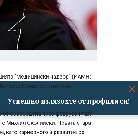
цията "Медицински надзор" (ИАМН).
бщиха от Министерството на
Успешно излязохте от профила си!
но бе освободена през февруари тази
то Михаил Околийски. Новата стара
, като кариерното ѝ развитие се