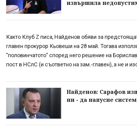
извършила недопусти
Както Клуб Z писа, Найденов обяви за предстояща
главен прокурор Кьовеши на 28 май. Тогава използв
"половинчатото" според него решение на Борисла
пост в НСлС (и съответно на зам.-главен), а не и и
Найденов: Сарафов из
ни - да напусне систе