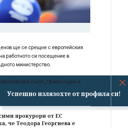
енов ще се срещне с европейския
на работното си посещение в
ъдното министерство.
 Европейския съюз „Правосъдие и
Успешно излязохте от профила си!
сими прокурори от ЕС
а, че Теодора Георгиева е