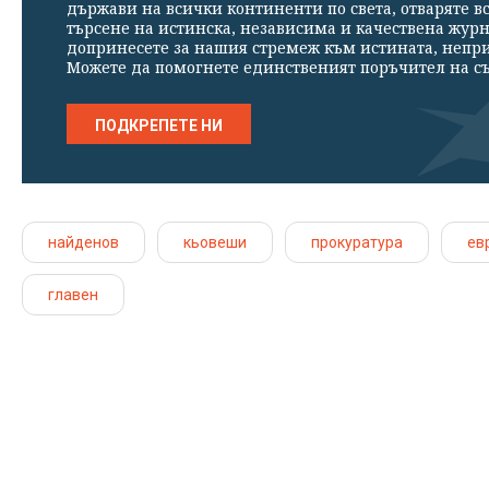
държави на всички континенти по света, отваряте в
търсене на истинска, независима и качествена жур
допринесете за нашия стремеж към истината, непр
Можете да помогнете единственият поръчител на съ
ПОДКРЕПЕТЕ НИ
найденов
кьовеши
прокуратура
ев
главен