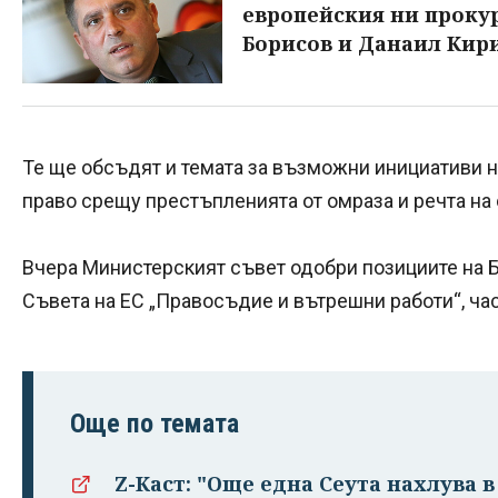
европейския ни прокур
Борисов и Данаил Кир
Те ще обсъдят и темата за възможни инициативи на
право срещу престъпленията от омраза и речта на 
Вчера Министерският съвет одобри позициите на Б
Съвета на ЕС „Правосъдие и вътрешни работи“, ча
Още по темата
Z-Каст: "Още една Сеута нахлува в