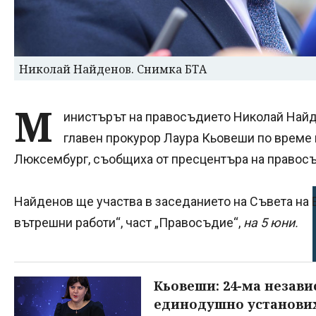
Николай Найденов. Снимка БТА
М
инистърът на правосъдието Николай Найд
главен прокурор Лаура Кьовеши по време 
Люксембург, съобщиха от пресцентъра на правос
Найденов ще участва в заседанието на Съвета на
вътрешни работи“, част „Правосъдие“,
на 5 юни.
Кьовеши: 24-ма незави
единодушно установих