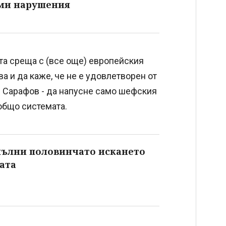
ми нарушения
та среща с (все още) европейския
а и да каже, че не е удовлетворен от
в Сарафов - да напусне само шефския
зобщо системата.
пълни половинчато искането
мата