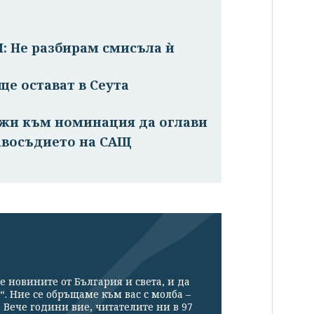
И: Не разбирам смисъла ѝ
ще остават в Сеута
ижи към номинация да оглави
авосъдието на САЩ
е новините от България и света, и да
“. Ние се обръщаме към вас с молба –
Вече години вие, читателите ни в 97