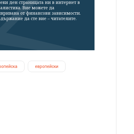
секи ден страницата ни в интернет в
налистика. Вие можете да
икривана от финансови зависимости.
държание да сте вие – читателите.
ропейска
европейски