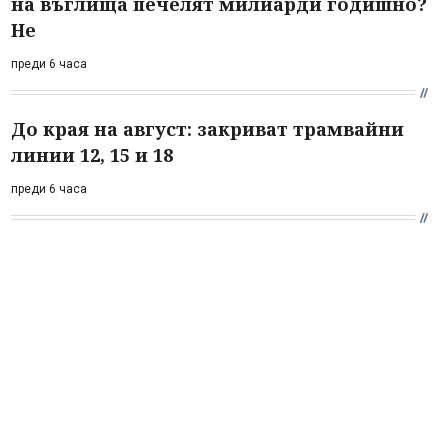
на въглища печелят милиарди годишно?
Не
преди 6 часа
До края на август: закриват трамвайни
линии 12, 15 и 18
преди 6 часа