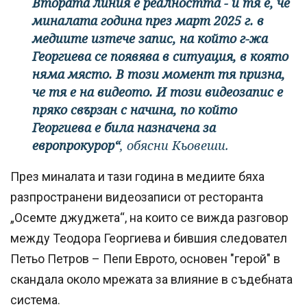
Втората линия е реалността - и тя е, че
миналата година през март 2025 г. в
медиите изтече запис, на който г-жа
Георгиева се появява в ситуация, в която
няма място. В този момент тя призна,
че тя е на видеото. И този видеозапис е
пряко свързан с начина, по който
Георгиева е била назначена за
европрокурор“
, обясни Кьовеши.
През миналата и тази година в медиите бяха
разпространени видеозаписи от ресторанта
„Осемте джуджета“, на които се вижда разговор
между Теодора Георгиева и бившия следовател
Петьо Петров – Пепи Еврото, основен "герой" в
скандала около мрежата за влияние в съдебната
система.