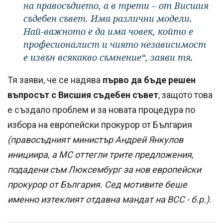
на правосъдието, а в трети – от Висшия
съдебен съвет. Има различни модели.
Най-важното е да има човек, който е
професионалист и чиято независимост
е извън всякакво съмнение“, заяви тя.
Тя заяви, че се надява
първо да бъде решен
въпросът с Висшия съдебен съвет
, защото това
е създало проблем и за новата процедура по
избора на европейски прокурор от България
(правосъдният министър Андрей Янкулов
инициира, а МС оттегли трите предложения,
подадени съм Люксембург за нов европейски
прокурор от България. Сед мотивите беше
именно изтеклият отдавна мандат на ВСС - б.р.).