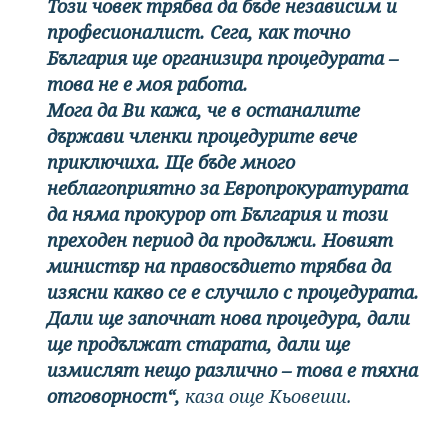
Този човек трябва да бъде независим и
професионалист. Сега, как точно
България ще организира процедурата –
това не е моя работа.
Мога да Ви кажа, че в останалите
държави членки процедурите вече
приключиха. Ще бъде много
неблагоприятно за Европрокуратурата
да няма прокурор от България и този
преходен период да продължи. Новият
министър на правосъдието трябва да
изясни какво се е случило с процедурата.
Дали ще започнат нова процедура, дали
ще продължат старата, дали ще
измислят нещо различно – това е тяхна
отговорност“,
каза още Кьовеши.