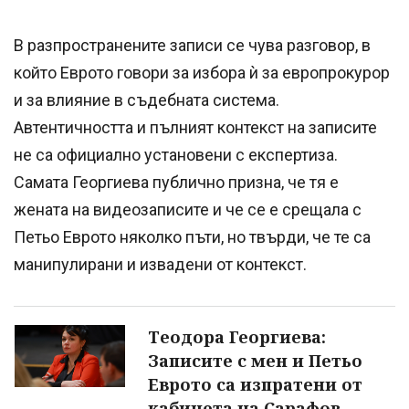
В разпространените записи се чува разговор, в
който Еврото говори за избора ѝ за европрокурор
и за влияние в съдебната система.
Автентичността и пълният контекст на записите
не са официално установени с експертиза.
Самата Георгиева публично призна, че тя е
жената на видеозаписите и че се е срещала с
Петьо Еврото няколко пъти, но твърди, че те са
манипулирани и извадени от контекст.
Теодора Георгиева:
Записите с мен и Петьо
Еврото са изпратени от
кабинета на Сарафов