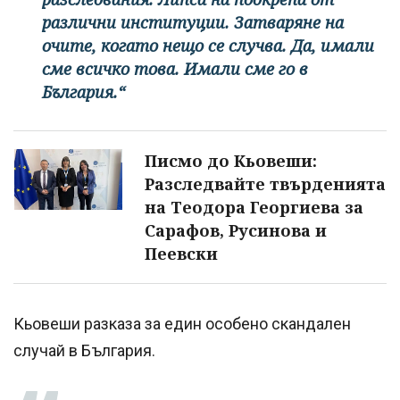
различни институции. Затваряне на
очите, когато нещо се случва. Да, имали
сме всичко това. Имали сме го в
България.“
Писмо до Кьовеши:
Разследвайте твърденията
на Теодора Георгиева за
Сарафов, Русинова и
Пеевски
Кьовеши разказа за един особено скандален
случай в България.