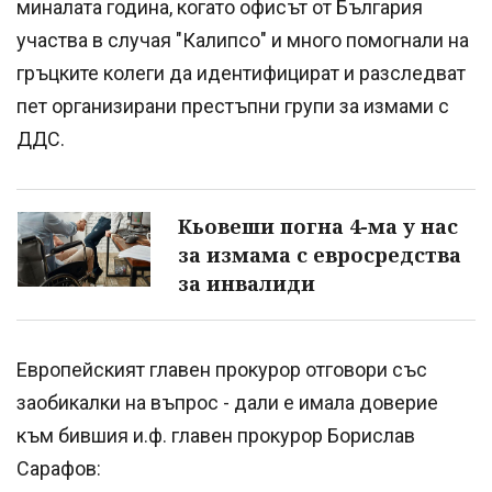
миналата година, когато офисът от България
участва в случая "Калипсо" и много помогнали на
гръцките колеги да идентифицират и разследват
пет организирани престъпни групи за измами с
ДДС.
Кьовеши погна 4-ма у нас
за измама с евросредства
за инвалиди
Европейският главен прокурор отговори със
заобикалки на въпрос - дали е имала доверие
към бившия и.ф. главен прокурор Борислав
Сарафов: