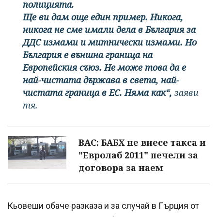
полицията.
Ще ви дам още един пример. Никога,
никога не сме имали дела в България за
ДДС измами и митнически измами. Но
България е външна граница на
Европейския съюз. Не може това да е
най-чистата държава в света, най-
чистата граница в ЕС. Няма как“,
заяви
тя.
ВАС: БАБХ не внесе такса и
"Евролаб 2011" печели за
договора за наем
Кьовеши обаче разказа и за случай в Гърция от