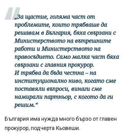
„За щастие, голяма част от
проблемите, които трябваше да
решавам в България, бяха свързани с
Министерството на вътрешните
работи и Министерството на
правосъдието. Само малка част бяха
свързани с главния прокурор.
И трябва да бъда честна – на
институционално ниво, когато сме
поставяли въпроси, винаги сме
намирали партньор, с когото да ги
решим.“
България има нужда много бързо от главен
прокурор, подчерта Кьовеши.