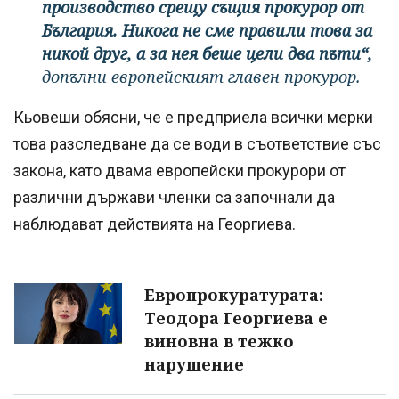
производство срещу същия прокурор от
България. Никога не сме правили това за
никой друг, а за нея беше цели два пъти“,
допълни европейският главен прокурор.
Кьовеши обясни, че е предприела всички мерки
това разследване да се води в съответствие със
закона, като двама европейски прокурори от
различни държави членки са започнали да
наблюдават действията на Георгиева.
Европрокуратурата:
Теодора Георгиева е
виновна в тежко
нарушение