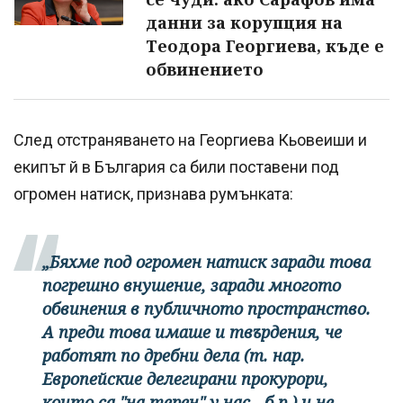
данни за корупция на
Теодора Георгиева, къде е
обвинението
След отстраняването на Георгиева Кьовеиши и
екипът й в България са били поставени под
огромен натиск, признава румънката:
„Бяхме под огромен натиск заради това
погрешно внушение, заради многото
обвинения в публичното пространство.
А преди това имаше и твърдения, че
работят по дребни дела (т. нар.
Европейские делегирани прокурори,
които са "на терен" у нас - б.р.) и не