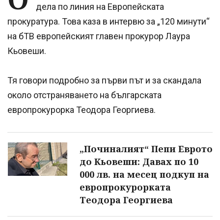
дела по линия на Eвропейската
прокуратура. Това каза в интервю за „120 минути“
на бТВ европейският главен прокурор Лаура
Кьовеши.
Тя говори подробно за първи път и за скандала
около отстраняването на българската
европрокурорка Теодора Георгиева.
„Починалият“ Пепи Еврото
до Кьовеши: Давах по 10
000 лв. на месец подкуп на
европрокурорката
Теодора Георгиева