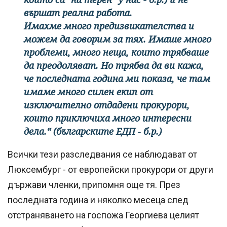
вършат реална работа.
Имахме много предизвикателства и
можем да говорим за тях. Имаше много
проблеми, много неща, които трябваше
да преодоляват. Но трябва да ви кажа,
че последната година ми показа, че там
имаме много силен екип от
изключително отдадени прокурори,
които приключиха много интересни
дела.“ (българските ЕДП - б.р.)
Всички тези разследвания се наблюдават от
Люксембург - от европейски прокурори от други
държави членки, припомня още тя. През
последната година и няколко месеца след
отстраняването на госпожа Георгиева целият