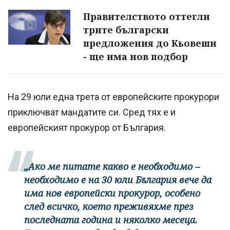
Правителството оттегли
трите български
предложения до Кьовеши
- ще има нов подбор
На 29 юли една трета от европейските прокурори
приключват мандатите си. Сред тях е и
европейският прокурор от България.
„Ако ме питате какво е необходимо –
необходимо е на 30 юли България вече да
има нов европейски прокурор, особено
след всичко, което преживяхме през
последната година и няколко месеца.