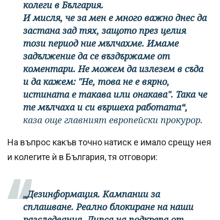
колеги в България.
И мисля, че за мен е много важно днес да
застана зад тях, защото през целия
този период ние мълчахме. Имаме
задължение да се въздържаме от
коментари. Не можем да излезем в съда
и да кажем: "Не, това не е вярно,
истината е такава или онакава". Така че
те мълчаха и си вършеха работата“,
каза още главният европейски прокурор.
На въпрос какъв точно натиск е имало срещу нея
и колегите ѝ в България, тя отговори:
„Дезинформация. Кампании за
сплашване. Реално блокиране на наши
разследвания. Липса на подкрепа от