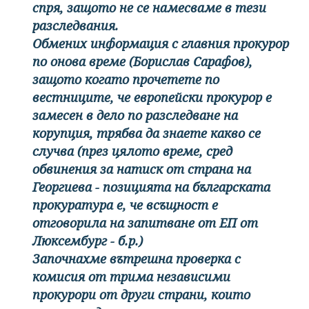
спря, защото не се намесваме в тези
разследвания.
Обмених информация с главния прокурор
по онова време (Борислав Сарафов),
защото когато прочетете по
вестниците, че европейски прокурор е
замесен в дело по разследване на
корупция, трябва да знаете какво се
случва (през цялото време, сред
обвинения за натиск от страна на
Георгиева - позицията на българската
прокуратура е, че всъщност е
отговорила на запитване от ЕП от
Люксембург - б.р.)
Започнахме вътрешна проверка с
комисия от трима независими
прокурори от други страни, които