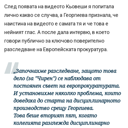
След появата на видеото Кьовеши я попитала
лично какво се случва, а Георгиева признала, че
наистина на видеото е самата тя и че това е
нейният глас. А после дала интервю, в което
говори публично за ключово поверително
разследване на Европейската прокуратура.
„Започнахме разследване, защото това
дело (за "Чирен") се наблюдава от
постоянен съвет на европрокуратурата.
И установихме няколко проблема, които
доведоха до старта на дисциплинарното
производство срещу Георгиева.
Това беше вторият път, когато
колегията разглежда дисциплинарно