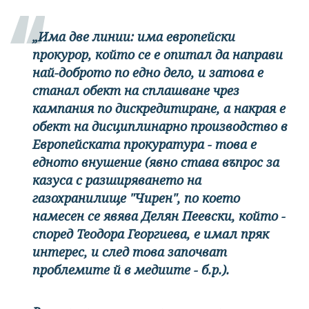
„Има две линии: има европейски
прокурор, който се е опитал да направи
най-доброто по едно дело, и затова е
станал обект на сплашване чрез
кампания по дискредитиране, а накрая е
обект на дисциплинарно производство в
Европейската прокуратура - това е
едното внушение (явно става въпрос за
казуса с разширяването на
газохранилище "Чирен", по което
намесен се явява Делян Пеевски, който -
според Теодора Георгиева, е имал пряк
интерес, и след това започват
проблемите й в медиите - б.р.).