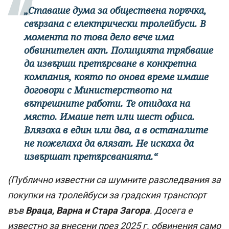
„Ставаше дума за обществена поръчка,
свързана с електрически тролейбуси. В
момента по това дело вече има
обвинителен акт. Полицията трябваше
да извърши претърсване в конкретна
компания, която по онова време имаше
договори с Министерството на
вътрешните работи. Те отидоха на
място. Имаше пет или шест офиса.
Влязоха в един или два, а в останалите
не пожелаха да влязат. Не искаха да
извършат претърсванията.“
(Публично известни са шумните разследвания за
покупки на тролейбуси за градския транспорт
във
Враца, Варна и Стара Загора
. Досега е
известно за внесени през 2025 г. обвинения само