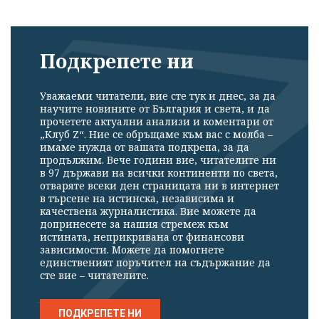
Подкрепете ни
Уважаеми читатели, вие сте тук и днес, за да
научите новините от България и света, и да
прочетете актуални анализи и коментари от
„Клуб Z“. Ние се обръщаме към вас с молба –
имаме нужда от вашата подкрепа, за да
продължим. Вече години вие, читателите ни
в 97 държави на всички континенти по света,
отваряте всеки ден страницата ни в интернет
в търсене на истинска, независима и
качествена журналистика. Вие можете да
допринесете за нашия стремеж към
истината, неприкривана от финансови
зависимости. Можете да помогнете
единственият поръчител на съдържание да
сте вие – читателите.
ПОДКРЕПЕТЕ НИ