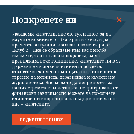
преди 25 мин
Подкрепете ни
Златно съкровище е лежало погребано
1300 години в Средиземно море
Уважаеми читатели, вие сте тук и днес, за да
научите новините от България и света, и да
преди 26 мин
прочетете актуални анализи и коментари от
„Клуб Z“. Ние се обръщаме към вас с молба –
имаме нужда от вашата подкрепа, за да
продължим. Вече години вие, читателите ни в 97
държави на всички континенти по света,
отваряте всеки ден страницата ни в интернет в
НАЙ-ЧЕТЕНИ
търсене на истинска, независима и качествена
журналистика. Вие можете да допринесете за
нашия стремеж към истината, неприкривана от
Ако цивилен пусне дрон край "Безмер",
финансови зависимости. Можете да помогнете
единственият поръчител на съдържание да сте
ще бъде съден по законите на САЩ -
вие – читателите.
невярно
09.08.2026
ПОДКРЕПЕТЕ CLUBZ