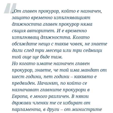
„От главен прокурор, който е назначен,
защото временно изпълняващият
длъжността главен прокурор няма
същия авторитет. И е временно
изпълняващ длъжността. Когато
обсъждате нещо с такъв човек, не знаете
дали след три месеца или три седмици
той още ще бъде там.
Но когато имате назначен главен
прокурор, знаете, че той има мандат от
шест години, пет години – какъвто е
предвиден. Начинът, по който се
назначават главните прокурори в
Европа, е много различен. В някои
държави членки те се избират от
парламента, в други – от министрите