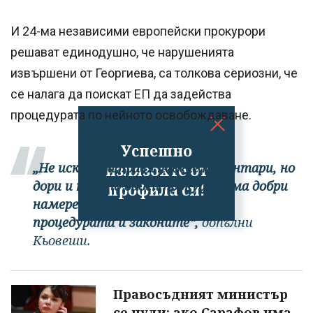
И 24-ма независими европейски прокурори
решават единодушно, че нарушенията
извършени от Георгиева, са толкова сериозни, че
се налага да поискат ЕП да задейства
процедурата по нейното освобождаване.
Успешно
„Не искам да правя повече коментари, но
излязохте от
дори и когато даден прокурор има добри
профила си!
намерения, трябва да спазва
процедурата и законите“,
допълни
Кьовеши.
Правосъдният министър
се чуди: ако Сарафов има