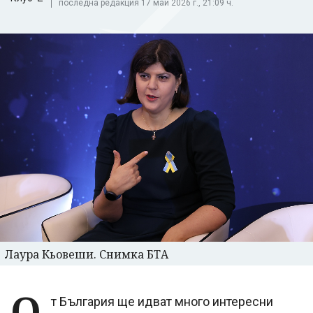
последна редакция 17 май 2026 г., 21:09 ч.
Лаура Кьовеши. Снимка БТА
О
т България ще идват много интересни