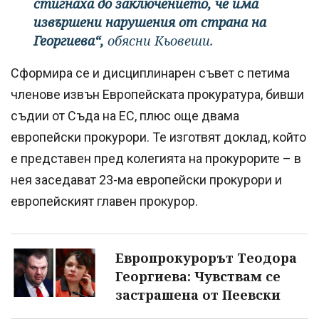
стигнаха до заключението, че има
извършени нарушения от страна на
Георгиева“,
обясни Кьовеши.
Сформира се и дисциплинарен съвет с петима
членове извън Европейската прокуратура, бивши
съдии от Съда на ЕС, плюс още двама
европейски прокурори. Те изготвят доклад, който
е представен пред колегията на прокурорите – в
нея заседават 23-ма европейски прокурори и
европейският главен прокурор.
Европрокурорът Теодора
Георгиева: Чувствам се
застрашена от Пеевски