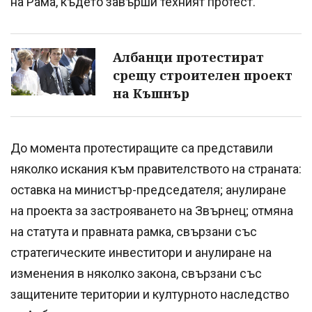
на Рама, където завърши техният протест.
Албанци протестират
срещу строителен проект
на Къшнър
До момента протестиращите са представили
няколко искания към правителството на страната:
оставка на министър-председателя; анулиране
на проекта за застрояването на Звърнец; отмяна
на статута и правната рамка, свързани със
стратегическите инвеститори и анулиране на
изменения в няколко закона, свързани със
защитените територии и културното наследство