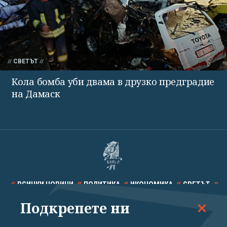
СВЕТЪТ
Кола бомба уби двама в друзко предградие
на Дамаск
ВСИЧКИ НОВИНИ
ПОЛИТИКА
ИКОНОМИКА
СВЕТЪТ
Подкрепете ни
СПОРТ
КУЛТУРА
ТЕХНОЛОГИИ
КАЛЕЙДОСКОП
МНЕНИЯ