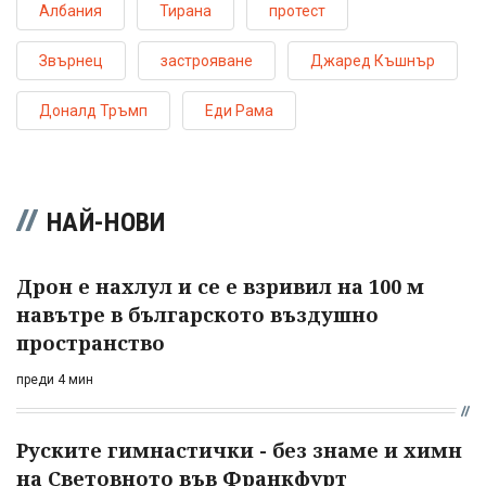
Албания
Тирана
протест
Звърнец
застрояване
Джаред Къшнър
Доналд Тръмп
Еди Рама
НАЙ-НОВИ
Дрон е нахлул и се е взривил на 100 м
навътре в българското въздушно
пространство
преди 4 мин
Руските гимнастички - без знаме и химн
на Световното във Франкфурт