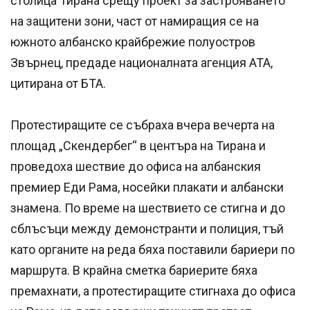
столица Тирана срещу проект за застрояването
на защитени зони, част от намиращия се на
южното албанско крайбрежие полуостров
Звърнец, предаде националната агенция АТА,
цитирана от БТА.
Протестиращите се събраха вчера вечерта на
площад „Скендербег“ в центъра на Тирана и
проведоха шествие до офиса на албанския
премиер Еди Рама, носейки плакати и албански
знамена. По време на шествието се стигна и до
сблъсъци между демонстранти и полиция, тъй
като органите на реда бяха поставили бариери по
маршрута. В крайна сметка бариерите бяха
премахнати, а протестиращите стигнаха до офиса