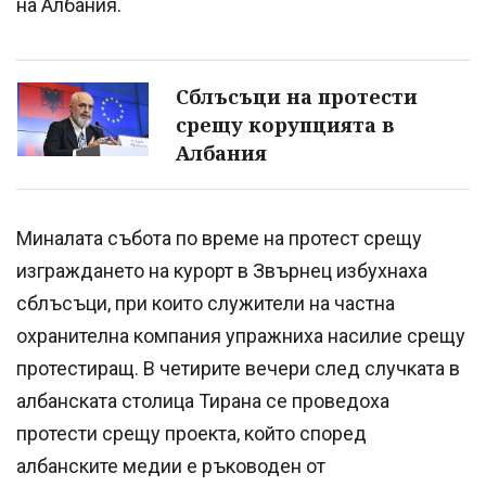
на Албания.
Сблъсъци на протести
срещу корупцията в
Албания
Миналата събота по време на протест срещу
изграждането на курорт в Звърнец избухнаха
сблъсъци, при които служители на частна
охранителна компания упражниха насилие срещу
протестиращ. В четирите вечери след случката в
албанската столица Тирана се проведоха
протести срещу проекта, който според
албанските медии е ръководен от