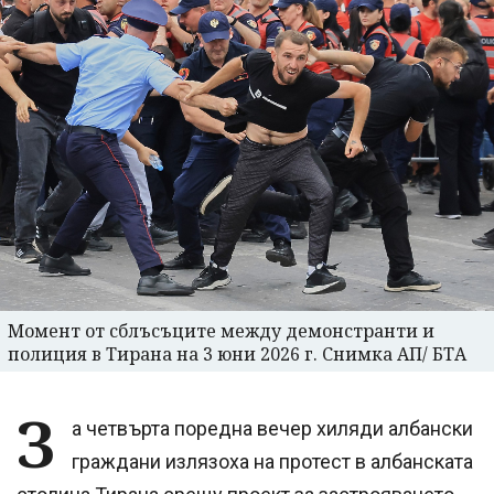
Момент от сблъсъците между демонстранти и
полиция в Тирана на 3 юни 2026 г. Снимка АП/ БТА
З
а четвърта поредна вечер хиляди албански
граждани излязоха на протест в албанската