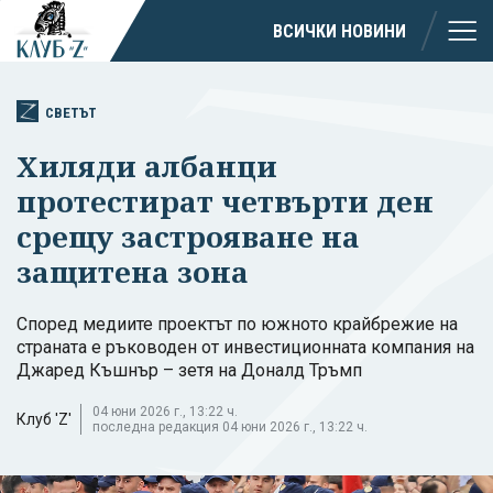
ВСИЧКИ НОВИНИ
СВЕТЪТ
Хиляди албанци
протестират четвърти ден
срещу застрояване на
защитена зона
Според медиите проектът по южното крайбрежие на
страната е ръководен от инвестиционната компания на
Джаред Къшнър – зетя на Доналд Тръмп
04 юни 2026 г., 13:22 ч.
Клуб 'Z'
последна редакция 04 юни 2026 г., 13:22 ч.