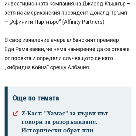
инвестиционната компания на Джаред Къшнър –
зетя на американския президент Доналд Тръмп
– „Афинити Партнърс“ (Affinity Partners).
В свое изявление вчера албанският премиер
Еди Рама заяви, че няма намерение да се откаже
от проекта и определи случващото се като
„хибридна война“ срещу Албания.
Още по темата
Z-Каст: "Хамас" за първи път
Успешно
говори за разоръжаване.
излязохте от
Исторически обрат или
профила си!