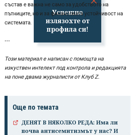
състав е важна не само за удобството на
Успешно
пътниците, но и за финансовата устойчивост на
излязохте от
системата.
профила си!
---
Този материал е написан с помощта на
изкуствен интелект под контрола и редакцията
на поне двама журналисти от Клуб Z.
Още по темата
ДЕНЯТ В НЯКОЛКО РЕДА: Има ли
почва антисемитизмът у нас? И