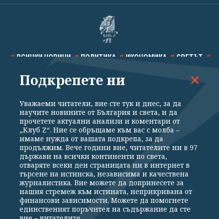
ВСИЧКИ НОВИНИ
ПОЛИТИКА
ИКОНОМИКА
СВЕТЪТ
Подкрепете ни
СПОРТ
КУЛТУРА
ТЕХНОЛОГИИ
КАЛЕЙДОСКОП
МНЕНИЯ
Уважаеми читатели, вие сте тук и днес, за да
научите новините от България и света, и да
прочетете актуални анализи и коментари от
„Клуб Z“. Ние се обръщаме към вас с молба –
имаме нужда от вашата подкрепа, за да
продължим. Вече години вие, читателите ни в 97
Общи условия
Политика за поверителност
държави на всички континенти по света,
отваряте всеки ден страницата ни в интернет в
Реклама
Партньори
Контакти
За Клуб Z
търсене на истинска, независима и качествена
Екип
Подкрепете ни
журналистика. Вие можете да допринесете за
нашия стремеж към истината, неприкривана от
финансови зависимости. Можете да помогнете
единственият поръчител на съдържание да сте
Издател на www.clubz.bg е „Клуб Зебра Медия“ ЕООД, София, ул. "Алеко
вие – читателите.
Константинов" 3. Всички права запазени 2026 „Клуб Зебра Медия“