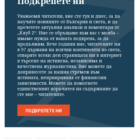
Подкрепете ни
Уважаеми читатели, вие сте тук и днес, за да
научите новините от България и света, и да
прочетете актуални анализи и коментари от
„Клуб Z“. Ние се обръщаме към вас с молба –
имаме нужда от вашата подкрепа, за да
продължим. Вече години вие, читателите ни
в 97 държави на всички континенти по света,
отваряте всеки ден страницата ни в интернет
в търсене на истинска, независима и
качествена журналистика. Вие можете да
допринесете за нашия стремеж към
истината, неприкривана от финансови
зависимости. Можете да помогнете
единственият поръчител на съдържание да
сте вие – читателите.
ПОДКРЕПЕТЕ НИ