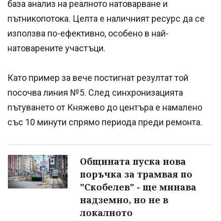
база анализ на реалното натоварване и
пътникопотока. Целта е наличният ресурс да се
използва по-ефективно, особено в най-
натоварените участъци.
Като пример за вече постигнат резултат той
посочва линия №5. След синхронизацията
пътуването от Княжево до центъра е намалено
със 10 минути спрямо периода преди ремонта.
Общината пуска нова
поръчка за трамвая по
"Скобелев" - ще минава
надземно, но не в
локалното