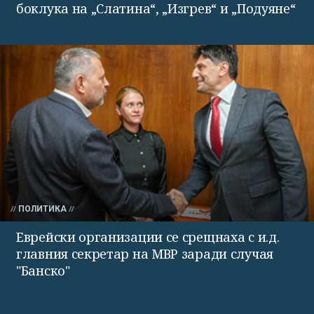
боклука на „Слатина“, „Изгрев“ и „Подуяне“
ПОЛИТИКА
Еврейски организации се срещнаха с и.д.
главния секретар на МВР заради случая
"Банско"