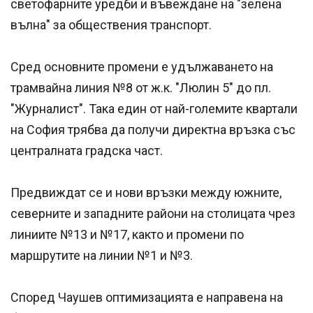
светофарните уредби и въвеждане на "зелена
вълна" за обществения транспорт.
Сред основните промени е удължаването на
трамвайна линия №8 от ж.к. "Люлин 5" до пл.
"Журналист". Така един от най-големите квартали
на София трябва да получи директна връзка със
централната градска част.
Предвиждат се и нови връзки между южните,
северните и западните райони на столицата чрез
линиите №13 и №17, както и промени по
маршрутите на линии №1 и №3.
Според Чаушев оптимизацията е направена на