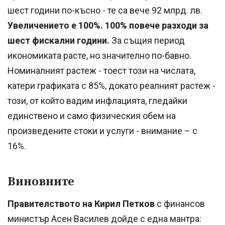
шест години по-късно - те са вече 92 млрд. лв.
Увеличението е 100%. 100% повече разходи за
шест фискални години.
За същия период
икономиката расте, но значително по-бавно.
Номиналният растеж - тоест този на числата,
катери графиката с 85%, докато реалният растеж -
този, от който вадим инфлацията, гледайки
единствено и само физическия обем на
произведените стоки и услуги - внимание – с
16%.
Виновните
Правителството на Кирил Петков
с финансов
министър Асен Василев дойде с една мантра: