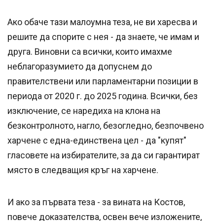
Ако обаче тази малоумна теза, не ви харесва и
решите да спорите с нея - да знаете, че имам и
друга. Виновни са всички, които имахме
неблагоразумието да допуснем до
правителствени или парламентарни позиции в
периода от 2020 г. до 2025 година. Всички, без
изключение, се наредиха на клона на
безконтролното, нагло, безогледно, безпочвено
харчене с една-единствена цел - да "купят"
гласовете на избирателите, за да си гарантират
място в следващия кръг на харчене.
И ако за първата теза - за вината на Костов,
повече доказателства, освен вече изложените,