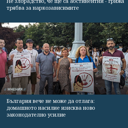
Не злорадство, че ще са абстинентни - грижа
трябва за наркозависимите
МНЕНИЯ
България вече не може да отлага:
домашното насилие изисква ново
законодателно усилие