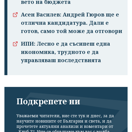
вето на бюджета
Асен Василев: Андрей Гюров ще е
отлична кандидатура. Дали е
готов, само той може да отговори
ИПИ: Лесно е да съсипеш една
икономика, трудното е да
управляваш последствията
Подкрепете ни
Уважаеми читатели, вие сте тук и днес, за да
научите новините от България и света, и да
прочетете актуални анализи и коментари от
„Клуб Z“. Ние се обръщаме към вас с молба –