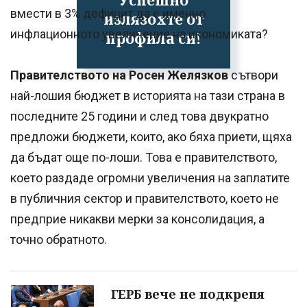
вмести в 3% дефицит да е именно
излязохте от
инфлационното увеличение на икономиката?
профила си!
Правителството на Росен Желязков
сътвори
най-лошия бюджет в историята на тази страна в
последните 25 години и след това двукратно
предложи бюджети, които, ако бяха приети, щяха
да бъдат още по-лоши. Това е правителството,
което раздаде огромни увеличения на заплатите
в публичния сектор и правителството, което не
предприе никакви мерки за консолидация, а
точно обратното.
ГЕРБ вече не подкрепя