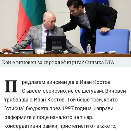
Кой е виновен за свръхдефицита? Снимка БТА
П
редлагам виновен да е Иван Костов.
Съвсем сериозно, не се шегувам. Виновен
трябва да е Иван Костов. Той беше този, който
"стисна" бюджета през 1997 година, направи
реформите и поде началото на т.нар.
консервативни рамки, пристегнати от въжето,