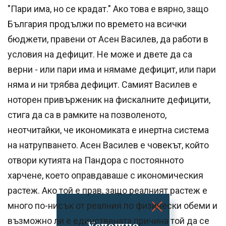
"Пари има, но се крадат." Ако това е вярно, защо
България продължи по времето на всички
бюджети, правени от Асен Василев, да работи в
условия на дефицит. Не може и двете да са
верни - или пари има и нямаме дефицит, или пари
няма и ни трябва дефицит. Самият Василев е
ноторен привърженик на фискалните дефицити,
стига да са в рамките на позволеното,
неотчитайки, че икономиката е инертна система
на натрупването. Асен Василев е човекът, който
отвори кутията на Пандора с постоянното
харчене, което оправдаваше с икономическия
растеж. Ако той е прав, защо реалният растеж е
много по-нисък от реалния по физически обеми и
възможно ли е единствената причина той да се
Успешно