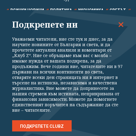
ВСИЧКИ НОВИНИ
ПОЛИТИКА
ИКОНОМИКА
СВЕТЪТ
Подкрепете ни
СПОРТ
КУЛТУРА
ТЕХНОЛОГИИ
КАЛЕЙДОСКОП
МНЕНИЯ
Уважаеми читатели, вие сте тук и днес, за да
научите новините от България и света, и да
прочетете актуални анализи и коментари от
„Клуб Z“. Ние се обръщаме към вас с молба –
имаме нужда от вашата подкрепа, за да
продължим. Вече години вие, читателите ни в 97
Общи условия
Политика за поверителност
държави на всички континенти по света,
отваряте всеки ден страницата ни в интернет в
Реклама
Партньори
Контакти
За Клуб Z
търсене на истинска, независима и качествена
Екип
Подкрепете ни
журналистика. Вие можете да допринесете за
нашия стремеж към истината, неприкривана от
финансови зависимости. Можете да помогнете
единственият поръчител на съдържание да сте
Издател на www.clubz.bg е „Клуб Зебра Медия“ ЕООД, София, ул. "Алеко
вие – читателите.
Константинов" 3. Всички права запазени 2026 „Клуб Зебра Медия“
ЕООД.
Препечатването на материали, снимки и видео от www.clubz.bg без
разрешение ще бъде преследвано по съдебен път, съгласно
ПОДКРЕПЕТЕ CLUBZ
ОБЩИТЕ УСЛОВИЯ