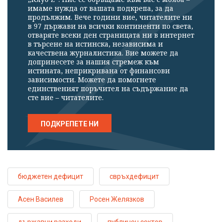
имаме нужда от вашата подкрепа, за да
продължим. Вече години вие, читателите ни
в 97 държави на всички континенти по света,
отваряте всеки ден страницата ни в интернет
в търсене на истинска, независима и
качествена журналистика. Вие можете да
допринесете за нашия стремеж към
истината, неприкривана от финансови
зависимости. Можете да помогнете
единственият поръчител на съдържание да
сте вие – читателите.
ПОДКРЕПЕТЕ НИ
бюджетен дефицит
свръхдефицит
Асен Василев
Росен Желязков
държавни разходи
публичен сектор